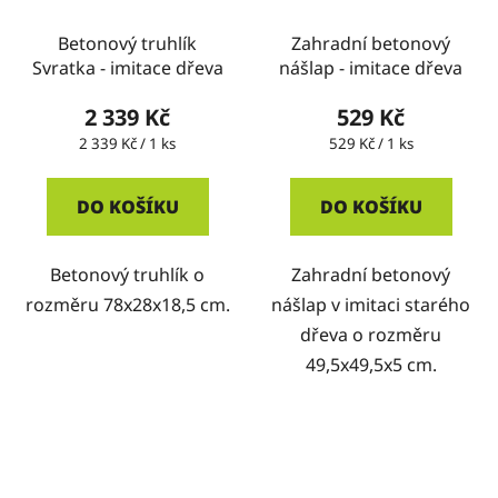
Betonový truhlík
Zahradní betonový
Svratka - imitace dřeva
nášlap - imitace dřeva
2 339 Kč
529 Kč
Měrná
Měrná
2 339 Kč / 1 ks
529 Kč / 1 ks
cena:
cena:
DO KOŠÍKU
DO KOŠÍKU
Betonový truhlík o
Zahradní betonový
rozměru 78x28x18,5 cm.
nášlap v imitaci starého
dřeva o rozměru
49,5x49,5x5 cm.