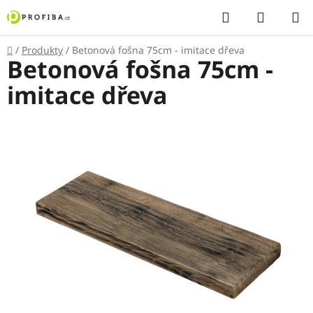
Přejít
Hledat
NÁKUP
na
KOŠÍK
obsah
Domů
/
Produkty
/
Betonová fošna 75cm - imitace dřeva
Betonová fošna 75cm -
imitace dřeva