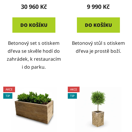
30 960 Kč
9 990 Kč
DO KOŠÍKU
DO KOŠÍKU
Betonový set s otiskem
Betonový stůl s otiskem
dřeva se skvěle hodí do
dřeva je prostě boží.
zahrádek, k restauracím
i do parku.
AKCE
AKCE
TIP
TIP