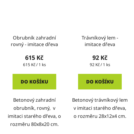
Obrubník zahradní
Trávníkový lem -
rovný - imitace dřeva
imitace dřeva
615 Kč
92 Kč
Měrná
Měrná
615 Kč / 1 ks
92 Kč / 1 ks
cena:
cena:
DO KOŠÍKU
DO KOŠÍKU
Betonový zahradní
Betonový trávníkový lem
obrubník, rovný, v
v imitaci starého dřeva,
imitaci starého dřeva, o
o rozměru 28x12x4 cm.
rozměru 80x8x20 cm.