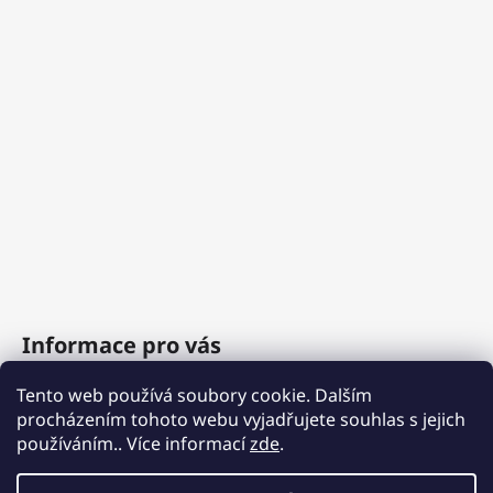
Informace pro vás
Tento web používá soubory cookie. Dalším
O nás
procházením tohoto webu vyjadřujete souhlas s jejich
Obchodní podmínky
používáním.. Více informací
zde
.
Podmínky ochrany osobních údajů