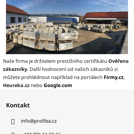
Naše firma je držitelem prestižního certifikátu
Ověřeno
zákazníky
. Další hodnocení od našich zákazníků si
můžete prohlédnout například na portálech
Firmy.cz
,
Heureka.cz
nebo
Google.com
Z
á
Kontakt
p
a
info
@
profiba.cz
t
í