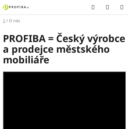
Přejít
Hledat
NÁKUP
na
KOŠÍK
obsah
Domů
/
O nás
PROFIBA = Český výrobce
a prodejce městského
mobiliáře