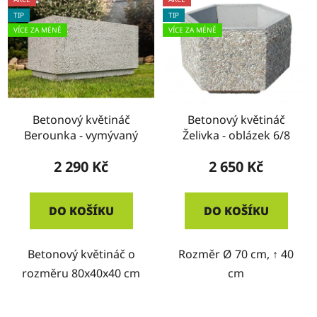
TIP
TIP
VÍCE ZA MÉNĚ
VÍCE ZA MÉNĚ
Betonový květináč
Betonový květináč
Berounka - vymývaný
Želivka - oblázek 6/8
2 290 Kč
2 650 Kč
DO KOŠÍKU
DO KOŠÍKU
Betonový květináč o
Rozměr Ø 70 cm, ↑ 40
rozměru 80x40x40 cm
cm