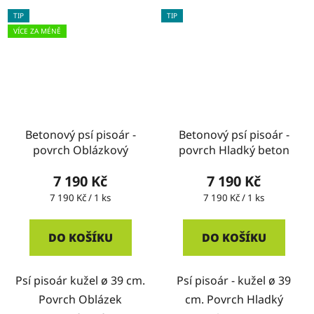
TIP
TIP
VÍCE ZA MÉNĚ
Betonový psí pisoár -
Betonový psí pisoár -
povrch Oblázkový
povrch Hladký beton
7 190 Kč
7 190 Kč
Měrná
Měrná
7 190 Kč / 1 ks
7 190 Kč / 1 ks
cena:
cena:
DO KOŠÍKU
DO KOŠÍKU
Psí pisoár kužel ø 39 cm.
Psí pisoár - kužel ø 39
Povrch Oblázek
cm. Povrch Hladký