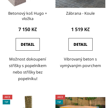
Betonový koš Hugo +
Zábrana - Koule
vložka
7 150 Kč
1 519 Kč
DETAIL
DETAIL
Možnost dokoupení
Vibrovaný beton s
stříšky s popelníkem
vymývaným povrchem
nebo stříšky bez
popelníku!
AKCE
AKCE
TIP
TIP