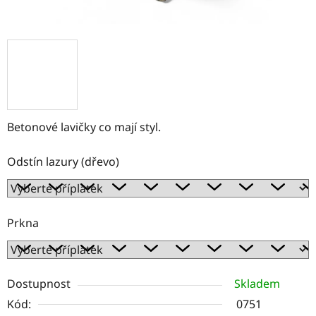
Betonové lavičky co mají styl.
Odstín lazury (dřevo)
Prkna
Dostupnost
Skladem
Kód:
0751