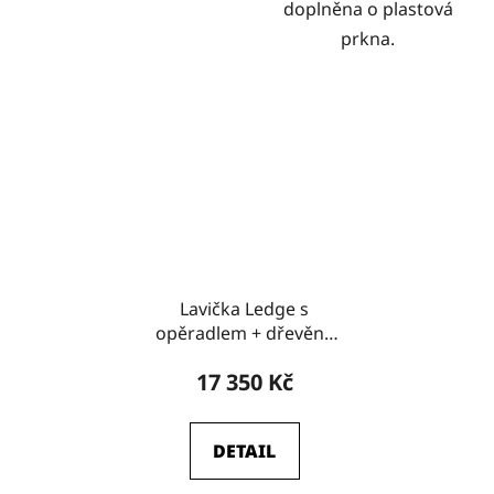
doplněna o plastová
prkna.
Lavička Ledge s
opěradlem + dřevěná
prkna
17 350 Kč
DETAIL