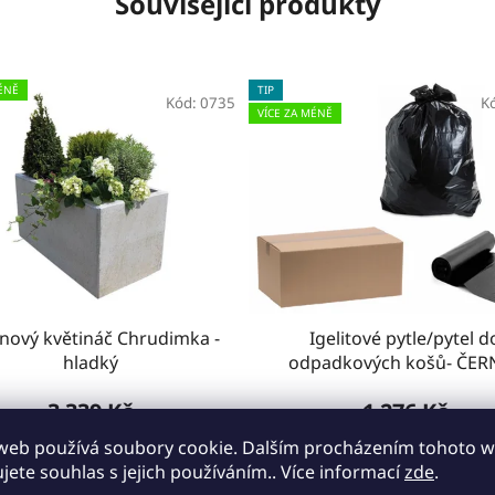
Související produkty
ÉNĚ
TIP
Kód:
0735
K
VÍCE ZA MÉNĚ
nový květináč Chrudimka -
Igelitové pytle/pytel d
hladký
odpadkových košů- ČERN
KRABICE
3 339 Kč
1 276 Kč
web používá soubory cookie. Dalším procházením tohoto 
ujete souhlas s jejich používáním.. Více informací
zde
.