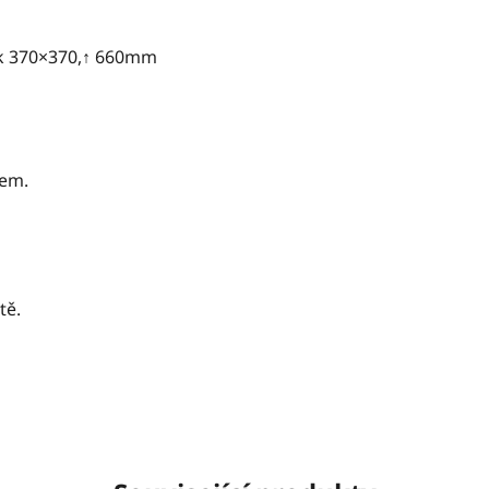
ek 370×370,↑ 660mm
rem.
tě.