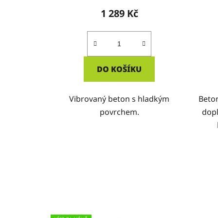
1 289 Kč
DO KOŠÍKU
Vibrovaný beton s hladkým
Beton
povrchem.
dopl