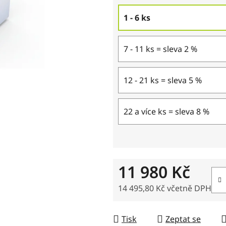
1 - 6 ks
7 - 11 ks = sleva 2 %
12 - 21 ks = sleva 5 %
22 a více ks = sleva 8 %
11 980 Kč
14 495,80 Kč včetně DPH
Měrná cena:
Tisk
Zeptat se