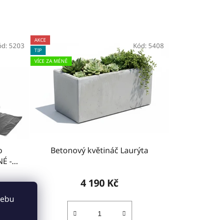
AKCE
ód:
5203
Kód:
5408
TIP
VÍCE ZA MÉNĚ
o
Betonový květináč Laurýta
É -
4 190 Kč
webu