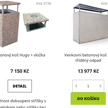
Kód:
0736
Kód
onový koš Hugo + vložka
Venkovní betonový koš
tříděný odpad
7 150 Kč
13 977 Kč
DETAIL
DO KOŠÍKU
nost dokoupení stříšky s
elníkem nebo stříšky bez