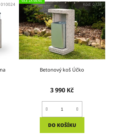
VÍCE ZA MÉNĚ
:
010024
Kód:
0738
 na
Betonový koš Účko
3 990 Kč
DO KOŠÍKU