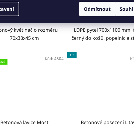
tavení
Odmítnout
Souhl
DO KOŠÍKU
DO KOŠÍKU
onový květináč o rozměru
LDPE pytel 700x1100 mm, 
70x38x45 cm
černý do košů, popelnic a s
TIP
Kód:
4504
K
ÉNĚ
Betonová lavice Most
Betonové posezení Lita