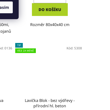
asím
DO KOŠÍKU
60mi,
Rozměr 80x40x40 cm
tojanů
TIP
ód:
0136
Kód:
5308
VÍCE ZA MÉNĚ
va
Lavička Blok - bez výdřevy -
přírodní hl. beton