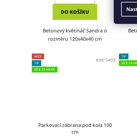
Nas
DO KOŠÍKU
Betonový květináč Sandra o
Bet
rozměru 120x40x40 cm
AKCE
TIP
Kód:
5403
TIP
VÍCE ZA M
VÍCE ZA MÉNĚ
Parkovací zábrana pod kola 100
cm