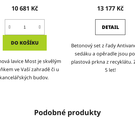
10 681 Kč
13 177 Kč
DETAIL
DO KOŠÍKU
Betonový set z řady Antivan
sedáku a opěradle jsou po
ová lavice Most je skvělým
plastová prkna z recyklátu.
ňkem ve Vaší zahradě či u
5 let!
kancelářských budov.
Podobné produkty