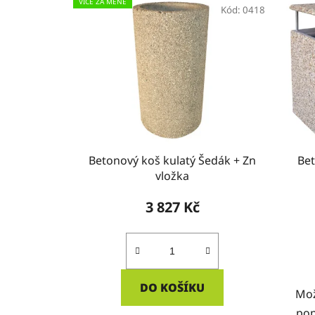
VÍCE ZA MÉNĚ
Kód:
0418
Betonový koš kulatý Šedák + Zn
Bet
vložka
3 827 Kč
DO KOŠÍKU
Mož
pop