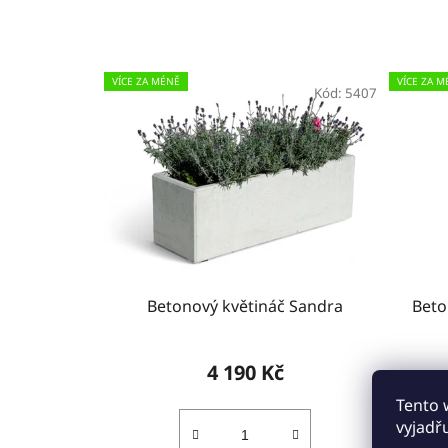
VÍCE ZA MÉNĚ
VÍCE ZA M
Kód:
5407
Betonový květináč Sandra
Beto
4 190 Kč
Tento 
vyjadř