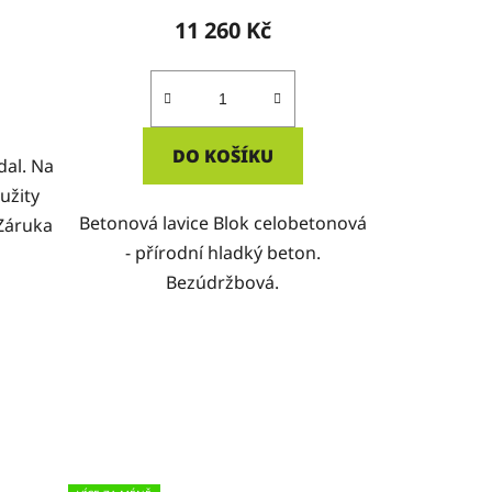
11 260 Kč
DO KOŠÍKU
dal. Na
užity
Betonová lavice Blok celobetonová
 Záruka
- přírodní hladký beton.
Bezúdržbová.