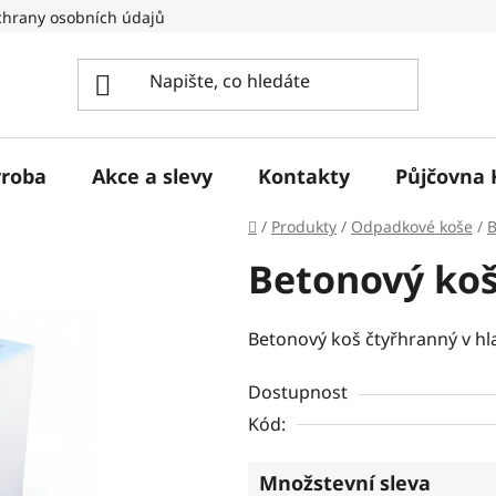
hrany osobních údajů
ýroba
Akce a slevy
Kontakty
Půjčovna 
Domů
/
Produkty
/
Odpadkové koše
/
B
Betonový koš
Betonový koš čtyřhranný v h
Dostupnost
Kód:
Množstevní sleva