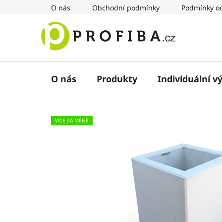
Přejít
O nás
Obchodní podmínky
Podmínky oc
na
obsah
O nás
Produkty
Individuální v
VÍCE ZA MÉNĚ