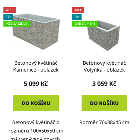
AKCE
AKCE
TIP
TIP
VÍCE ZA MÉNĚ
VÍCE ZA MÉNĚ
Betonový květináč
Betonový květináč
Kamenice - oblázek
Volyňka - oblázek
5 099 Kč
3 059 Kč
DO KOŠÍKU
DO KOŠÍKU
Betonový květináč o
Rozměr 70x38x45 cm
rozměru 100x50x50 cm
má vymývaný povrch.