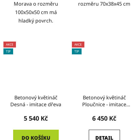
Morava o rozměru
rozměru 70x38x45 cm
100x50x50 cm má
hladký povrch.
AKCE
AKCE
TIP
TIP
Betonový květináč
Betonový květináč
Desná - imitace dřeva
Ploučnice - imitace
dřeva
5 540 Kč
6 450 Kč
DO KOŠÍKU
DETAIL