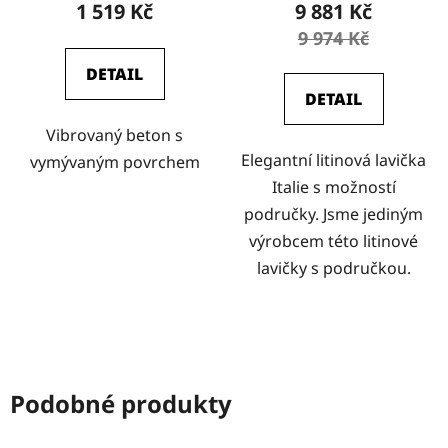
1 519 Kč
9 881 Kč
9 974 Kč
DETAIL
DETAIL
Vibrovaný beton s
Elegantní litinová lavička
vymývaným povrchem
Italie s možností
područky. Jsme jediným
výrobcem této litinové
lavičky s područkou.
Podobné produkty