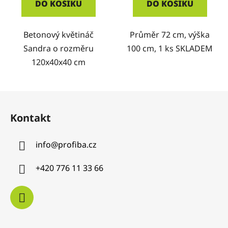
DO KOŠÍKU
DO KOŠÍKU
Betonový květináč
Průměr 72 cm, výška
Sandra o rozměru
100 cm, 1 ks SKLADEM
120x40x40 cm
Z
á
Kontakt
p
a
info
@
profiba.cz
t
í
+420 776 11 33 66