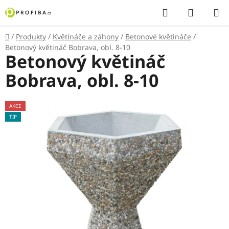
Přejít
Hledat
NÁKUP
na
KOŠÍK
obsah
Domů
/
Produkty
/
Květináče a záhony
/
Betonové květináče
/
Betonový květináč Bobrava, obl. 8-10
Betonový květináč
Bobrava, obl. 8-10
AKCE
TIP