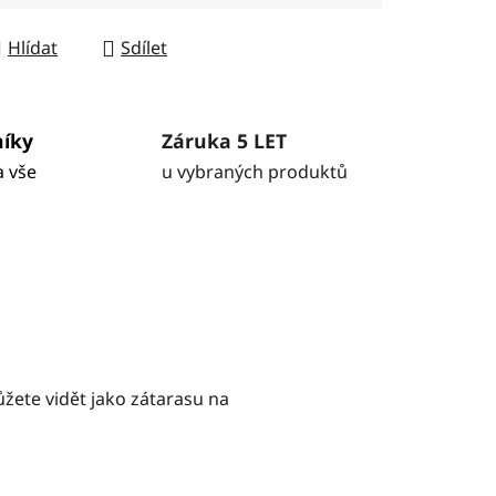
Hlídat
Sdílet
níky
Záruka 5 LET
a vše
u vybraných produktů
ůžete vidět jako zátarasu na