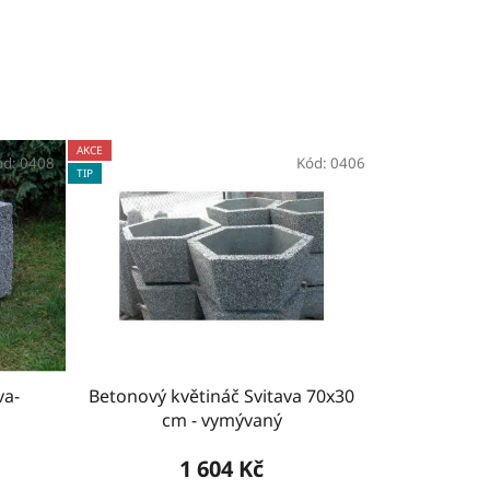
AKCE
ód:
0408
Kód:
0406
TIP
va-
Betonový květináč Svitava 70x30
cm - vymývaný
1 604 Kč