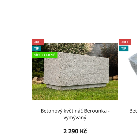
AKCE
AKCE
Kód:
0401
TIP
TIP
VÍCE ZA MÉNĚ
Betonový květináč Berounka -
Bet
vymývaný
2 290 Kč