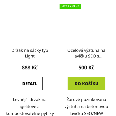
VÍCE ZA MÉNĚ
Držák na sáčky typ
Ocelová výztuha na
Light
lavičku SEO s
opěradlem
888 Kč
500 Kč
DETAIL
DO KOŠÍKU
Levnější držák na
Žárově pozinkovaná
igelitové a
výztuha na betonovou
kompostovatelné pytlíky
lavičku SEO/NEW