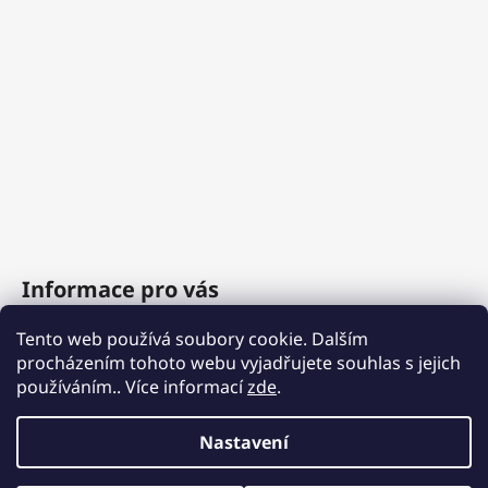
Informace pro vás
Tento web používá soubory cookie. Dalším
O nás
procházením tohoto webu vyjadřujete souhlas s jejich
Obchodní podmínky
používáním.. Více informací
zde
.
Podmínky ochrany osobních údajů
Nastavení