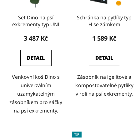
Set Dino na psí
Schránka na pytlíky typ
exkrementy typ UNI
H se zámkem
3 487 Kč
1 589 Kč
DETAIL
DETAIL
Venkovní koš Dino s
Zásobník na igelitové a
univerzálním
kompostovatelné pytlíky
uzamykatelným
v roli na psí exkrementy.
zásobníkem pro sáčky
na psí exkrementy.
TIP