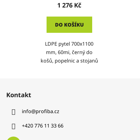
1 276 Kč
DO KOŠÍKU
LDPE pytel 700x1100
mm, 60mi, černý do
košů, popelnic a stojanů
Z
á
Kontakt
p
a
info
@
profiba.cz
t
í
+420 776 11 33 66