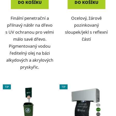
DO KOŠÍKU
DO KOŠÍKU
Finální penetrační a
Ocelový, žárově
přilnavý nátěr na dřevo
pozinkovaný
s UV ochranou pro velmi
sloupek/jekl s reflexní
málo savé dřevo.
částí
Pigmentovaný vodou
ředitelný olej na bázi
alkydových a akrylových
pryskyřic.
TIP
TIP