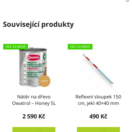
Související produkty
VÍCE ZA MÉNĚ
VÍCE ZA MÉNĚ
Nátěr na dřevo
Reflexní sloupek 150
Owatrol – Honey 5L
cm, jekl 40×40 mm
2 590 Kč
490 Kč