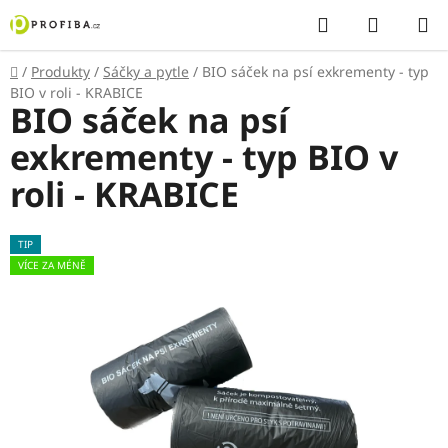
Přejít
Hledat
NÁKUP
na
KOŠÍK
obsah
Domů
/
Produkty
/
Sáčky a pytle
/
BIO sáček na psí exkrementy - typ
BIO v roli - KRABICE
BIO sáček na psí
exkrementy - typ BIO v
roli - KRABICE
TIP
VÍCE ZA MÉNĚ