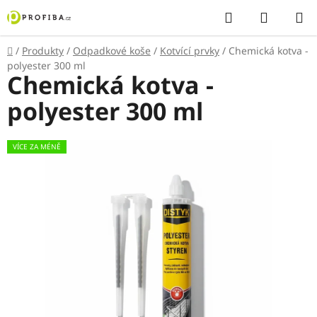
Přejít
Hledat
NÁKUP
na
KOŠÍK
obsah
Domů
/
Produkty
/
Odpadkové koše
/
Kotvící prvky
/
Chemická kotva -
polyester 300 ml
Chemická kotva -
polyester 300 ml
VÍCE ZA MÉNĚ