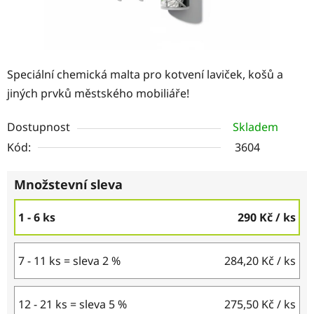
Speciální chemická malta pro kotvení laviček, košů a
jiných prvků městského mobiliáře!
Dostupnost
Skladem
Kód:
3604
Množstevní sleva
1 - 6 ks
290 Kč
/ ks
7 - 11 ks = sleva 2 %
284,20 Kč
/ ks
12 - 21 ks = sleva 5 %
275,50 Kč
/ ks