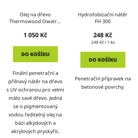
Olej na dřevo
Hydrofobizační nátěr
Thermowood Owatrol
FH 300
– Honey 1L
1 050 Kč
248 Kč
Měrná
248 Kč / 1 ks
cena:
DO KOŠÍKU
DO KOŠÍKU
Finální penetrační a
Penetrační přípravek na
přilnavý nátěr na dřevo
betonové povrchy.
s UV ochranou pro velmi
málo savé dřevo. Jedná
se o pigmentovaný
vodou ředitelný olej na
bázi alkydových a
akrylových pryskyřic.