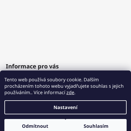
Informace pro vás
Tento web používá soubory cookie. Dalším
O nás
procházením tohoto webu vyjadřujete souhlas s jejich
Obchodní podmínky
používáním.. Více informací
zde
.
Podmínky ochrany osobních údajů
Nastavení
Vytvořil Shoptet
Odmítnout
Souhlasím
Copyright 2026
PROFIBA.cz
. Všechna práva