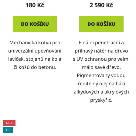
180 Kč
2 590 Kč
DO KOŠÍKU
DO KOŠÍKU
Mechanická kotva pro
Finální penetrační a
univerzální upevňování
přilnavý nátěr na dřevo
laviček, stojanů na kola
s UV ochranou pro velmi
či košů do betonu.
málo savé dřevo.
Pigmentovaný vodou
ředitelný olej na bázi
alkydových a akrylových
pryskyřic.
AKCE
TIP