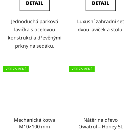
DETAIL
DETAIL
Jednoduchá parková
Luxusní zahradní set
lavička s ocelovou
dvou laviček a stolu.
konstrukcí a dřevěnými
prkny na sedáku.
VÍCE ZA MÉNĚ
VÍCE ZA MÉNĚ
Mechanická kotva
Nátěr na dřevo
M10×100 mm
Owatrol – Honey 5L