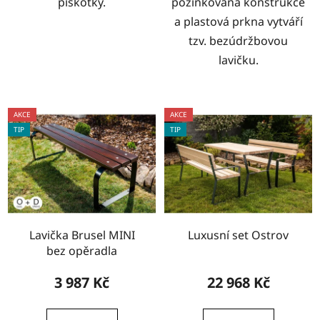
piškótky.
pozinkovaná konstrukce
a plastová prkna vytváří
tzv. bezúdržbovou
lavičku.
AKCE
AKCE
TIP
TIP
Lavička Brusel MINI
Luxusní set Ostrov
bez opěradla
3 987 Kč
22 968 Kč