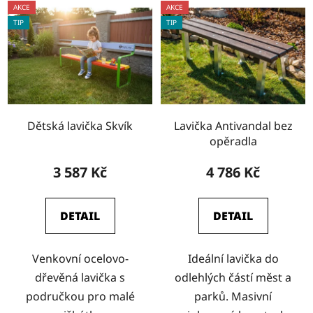
AKCE
AKCE
TIP
TIP
Dětská lavička Skvík
Lavička Antivandal bez
opěradla
3 587 Kč
4 786 Kč
DETAIL
DETAIL
Venkovní ocelovo-
Ideální lavička do
dřevěná lavička s
odlehlých částí měst a
područkou pro malé
parků. Masivní