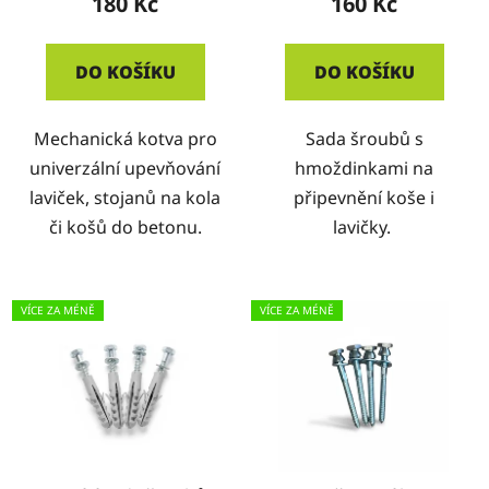
180 Kč
160 Kč
DO KOŠÍKU
DO KOŠÍKU
Mechanická kotva pro
Sada šroubů s
univerzální upevňování
hmoždinkami na
laviček, stojanů na kola
připevnění koše i
či košů do betonu.
lavičky.
VÍCE ZA MÉNĚ
VÍCE ZA MÉNĚ