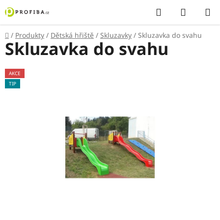
Přejít
Hledat
NÁKUP
na
KOŠÍK
obsah
Domů
/
Produkty
/
Dětská hřiště
/
Skluzavky
/
Skluzavka do svahu
Skluzavka do svahu
AKCE
TIP