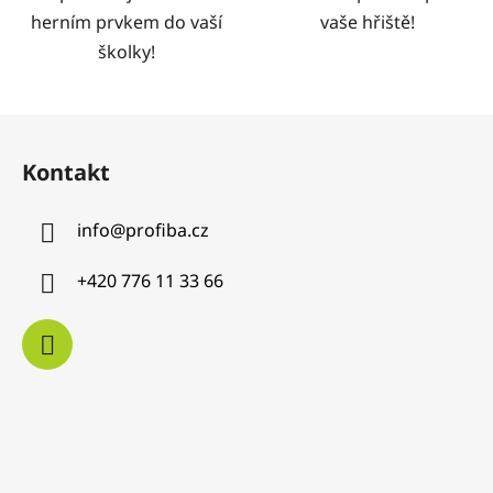
herním prvkem do vaší
vaše hřiště!
školky!
Z
á
Kontakt
p
a
info
@
profiba.cz
t
í
+420 776 11 33 66