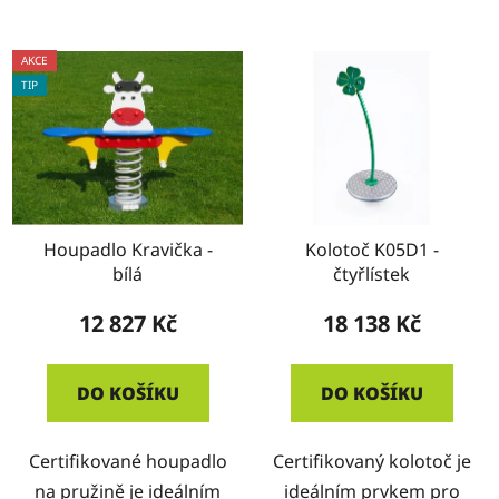
AKCE
TIP
Houpadlo Kravička -
Kolotoč K05D1 -
bílá
čtyřlístek
12 827 Kč
18 138 Kč
DO KOŠÍKU
DO KOŠÍKU
Certifikované houpadlo
Certifikovaný kolotoč je
na pružině je ideálním
ideálním prvkem pro