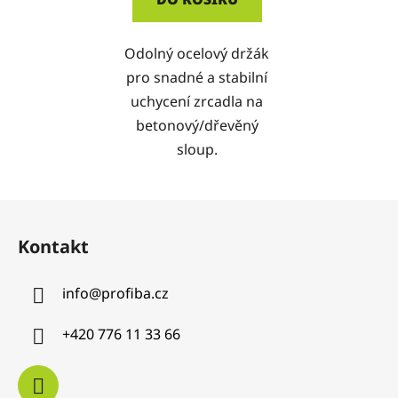
Odolný ocelový držák
pro snadné a stabilní
uchycení zrcadla na
betonový/dřevěný
sloup.
Z
á
Kontakt
p
a
info
@
profiba.cz
t
í
+420 776 11 33 66