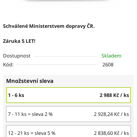
Schválené Ministerstvem dopravy ČR.
Záruka 5 LET!
Dostupnost
Skladem
Kód:
2608
Množstevní sleva
1 - 6 ks
2 988 Kč
/ ks
7 - 11 ks = sleva 2 %
2 928,24 Kč
/ ks
12 - 21 ks = sleva 5 %
2 838,60 Kč
/ ks