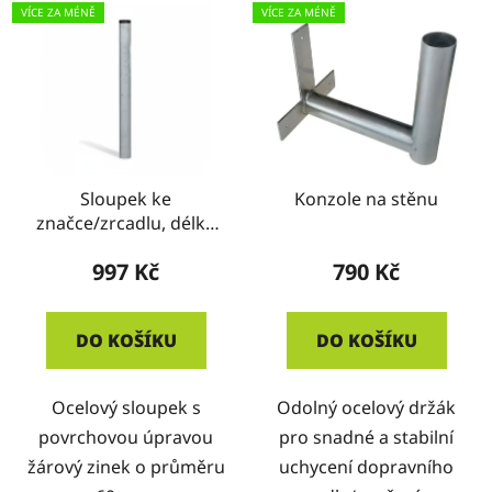
VÍCE ZA MÉNĚ
VÍCE ZA MÉNĚ
Sloupek ke
Konzole na stěnu
značce/zrcadlu, délka
4m, průměr 60 mm
997 Kč
790 Kč
DO KOŠÍKU
DO KOŠÍKU
Ocelový sloupek s
Odolný ocelový držák
povrchovou úpravou
pro snadné a stabilní
žárový zinek o průměru
uchycení dopravního