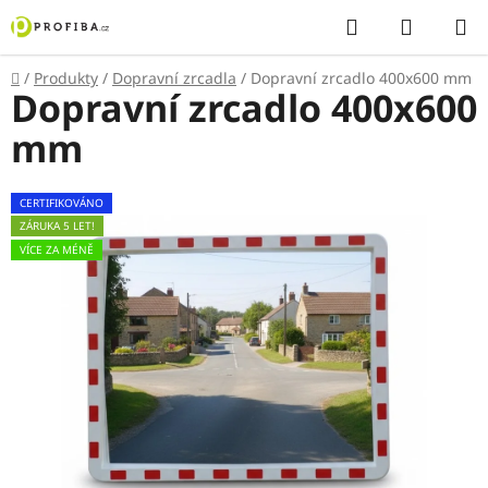
Přejít
Hledat
NÁKUP
na
KOŠÍK
obsah
Domů
/
Produkty
/
Dopravní zrcadla
/
Dopravní zrcadlo 400x600 mm
Dopravní zrcadlo 400x600
mm
CERTIFIKOVÁNO
ZÁRUKA 5 LET!
VÍCE ZA MÉNĚ