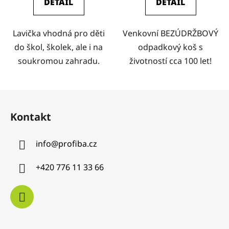
DETAIL
DETAIL
Lavička vhodná pro děti
Venkovní BEZÚDRŽBOVÝ
do škol, školek, ale i na
odpadkový koš s
soukromou zahradu.
životností cca 100 let!
Z
á
Kontakt
p
a
info
@
profiba.cz
t
í
+420 776 11 33 66