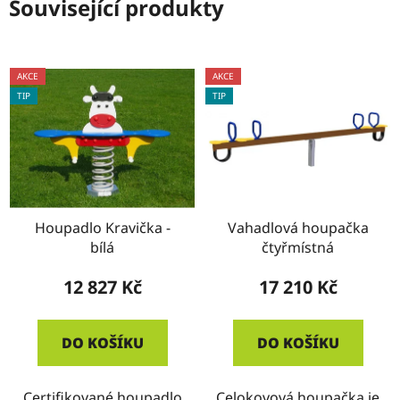
Související produkty
AKCE
AKCE
TIP
TIP
Houpadlo Kravička -
Vahadlová houpačka
bílá
čtyřmístná
12 827 Kč
17 210 Kč
DO KOŠÍKU
DO KOŠÍKU
Certifikované houpadlo
Celokovová houpačka je