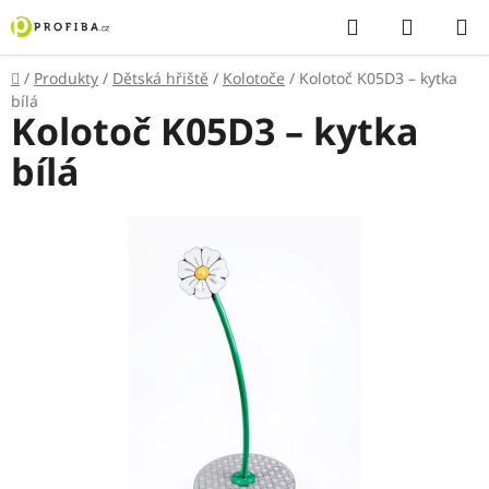
Přejít
Hledat
NÁKUP
na
KOŠÍK
obsah
Domů
/
Produkty
/
Dětská hřiště
/
Kolotoče
/
Kolotoč K05D3 – kytka
bílá
Kolotoč K05D3 – kytka
bílá