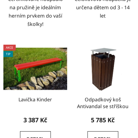
na pružině je ideálním
určena dětem od 3 - 14
herním prvkem do vaší
let
školky!
AKCE
TIP
Lavička Kinder
Odpadkový koš
Antivandal se stříškou
3 387 Kč
5 785 Kč