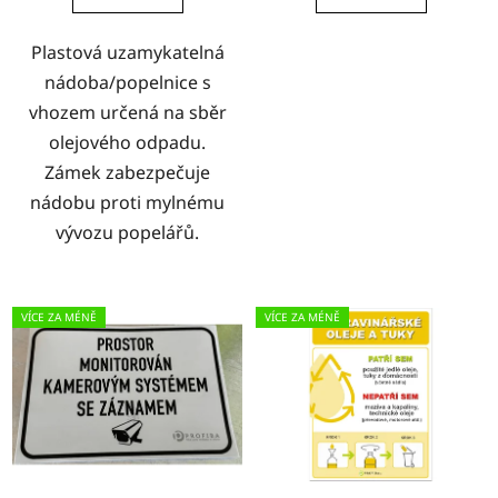
Plastová uzamykatelná
nádoba/popelnice s
vhozem určená na sběr
olejového odpadu.
Zámek zabezpečuje
nádobu proti mylnému
vývozu popelářů.
VÍCE ZA MÉNĚ
VÍCE ZA MÉNĚ