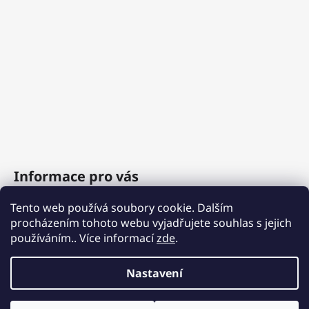
Informace pro vás
Tento web používá soubory cookie. Dalším
O nás
procházením tohoto webu vyjadřujete souhlas s jejich
Obchodní podmínky
používáním.. Více informací
zde
.
Podmínky ochrany osobních údajů
Nastavení
Vytvořil Shoptet