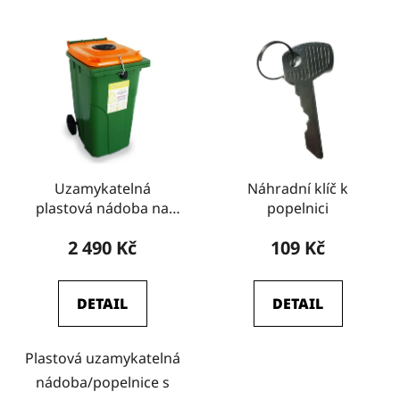
Uzamykatelná
Náhradní klíč k
plastová nádoba na
popelnici
olej s vhozem
2 490 Kč
109 Kč
DETAIL
DETAIL
Plastová uzamykatelná
nádoba/popelnice s