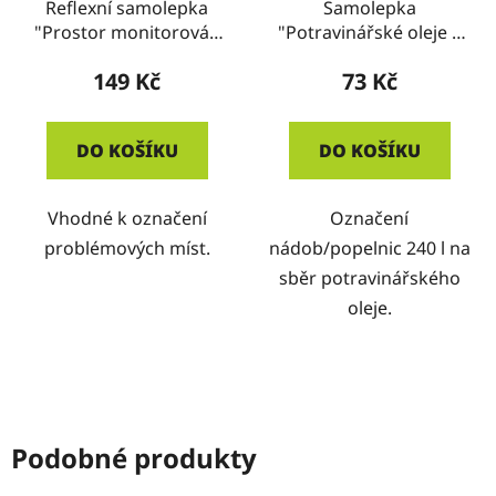
Reflexní samolepka
Samolepka
"Prostor monitorován
"Potravinářské oleje a
kamerovým systémem
tuky"
149 Kč
73 Kč
se záznamem"
DO KOŠÍKU
DO KOŠÍKU
Vhodné k označení
Označení
problémových míst.
nádob/popelnic 240 l na
sběr potravinářského
oleje.
Podobné produkty