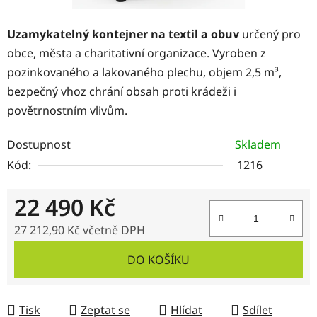
Uzamykatelný kontejner na textil a obuv
určený pro
obce, města a charitativní organizace. Vyroben z
pozinkovaného a lakovaného plechu, objem 2,5 m³,
bezpečný vhoz chrání obsah proti krádeži i
povětrnostním vlivům.
Dostupnost
Skladem
Kód:
1216
22 490 Kč
27 212,90 Kč včetně DPH
Měrná cena:
DO KOŠÍKU
Tisk
Zeptat se
Hlídat
Sdílet