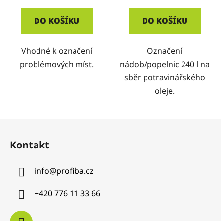
DO KOŠÍKU
DO KOŠÍKU
Vhodné k označení
Označení
problémových míst.
nádob/popelnic 240 l na
sběr potravinářského
oleje.
Z
á
Kontakt
p
a
info
@
profiba.cz
t
í
+420 776 11 33 66