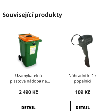
Související produkty
Uzamykatelná
Náhradní klíč k
plastová nádoba na
popelnici
olej s vhozem
2 490 Kč
109 Kč
DETAIL
DETAIL