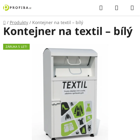
Přejít
Hledat
NÁKUP
na
KOŠÍK
obsah
Domů
/
Produkty
/
Kontejner na textil – bílý
Kontejner na textil – bílý
ZÁRUKA 5 LET!