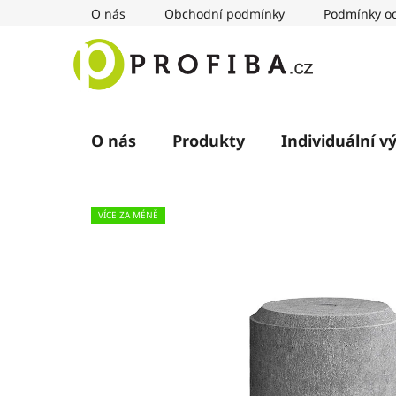
Přejít
O nás
Obchodní podmínky
Podmínky oc
na
obsah
O nás
Produkty
Individuální v
VÍCE ZA MÉNĚ