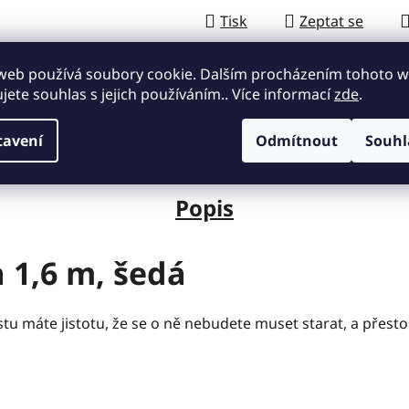
Tisk
Zeptat se
web používá soubory cookie. Dalším procházením tohoto 
Český výrobce
ujete souhlas s jejich používáním.. Více informací
zde
.
Ověřeno zákaz
Nejlepší v poměru
Reference mluví z
cena/výkon
tavení
Odmítnout
Souhl
Popis
a 1,6
m
, šedá
stu máte jistotu, že se o ně nebudete muset starat, a přest