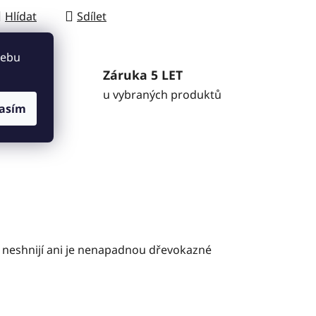
Hlídat
Sdílet
webu
níky
Záruka 5 LET
a vše
u vybraných produktů
asím
o neshnijí ani je nenapadnou dřevokazné