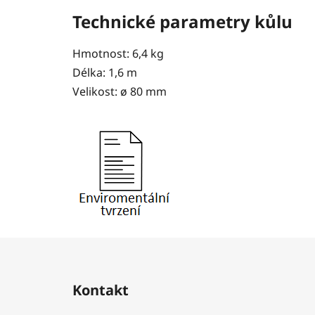
Technické parametry kůlu
Hmotnost: 6,4 kg
Délka: 1,6 m
Velikost:
ø
80 mm
Z
á
Kontakt
p