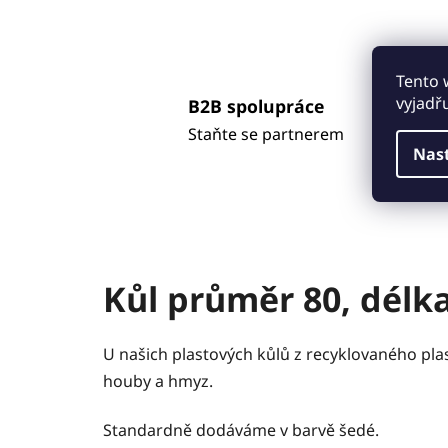
Tento 
vyjadř
B2B spolupráce
Staňte se partnerem
Nas
Kůl průměr 80, délk
U našich plastových kůlů z recyklovaného pla
houby a hmyz.
Standardně dodáváme v barvě šedé.