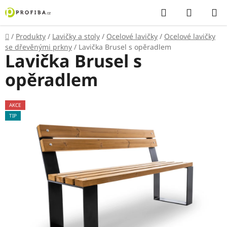
Přejít
Hledat
NÁKUP
na
KOŠÍK
obsah
Domů
/
Produkty
/
Lavičky a stoly
/
Ocelové lavičky
/
Ocelové lavičky
se dřevěnými prkny
/
Lavička Brusel s opěradlem
Lavička Brusel s
opěradlem
AKCE
TIP