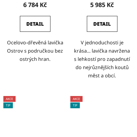
6 784 Kč
5 985 Kč
DETAIL
DETAIL
Ocelovo-dřevěná lavička
V jednoduchosti je
Ostrov s područkou bez
krása... lavička navržena
ostrých hran.
s lehkostí pro zapadnutí
do nejrůznějších koutů
měst a obcí.
AKCE
AKCE
TIP
TIP