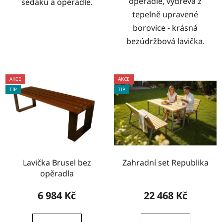
opěradle, výdřeva z
sedáku a opěradle.
tepelně upravené
borovice - krásná
bezúdržbová lavička.
AKCE
AKCE
TIP
TIP
Lavička Brusel bez
Zahradní set Republika
opěradla
6 984 Kč
22 468 Kč