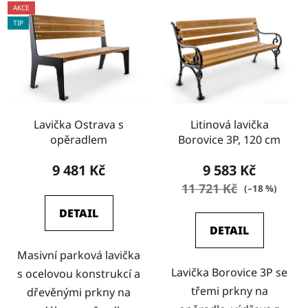
AKCE
TIP
Lavička Ostrava s
Litinová lavička
opěradlem
Borovice 3P, 120 cm
9 481 Kč
9 583 Kč
11 721 Kč
(–18 %)
DETAIL
DETAIL
Masivní parková lavička
Lavička Borovice 3P se
s ocelovou konstrukcí a
třemi prkny na
dřevěnými prkny na