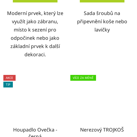
Moderní prvek, který lze
Sada šroubů na
využít jako zábranu,
připevnění koše nebo
místo k sezení pro
lavičky
odpočinek nebo jako
základní prvek k další
dekoraci.
AKCE
VÍCE ZA MÉNĚ
TIP
Houpadlo Ovečka -
Nerezový TROJKOŠ
černá