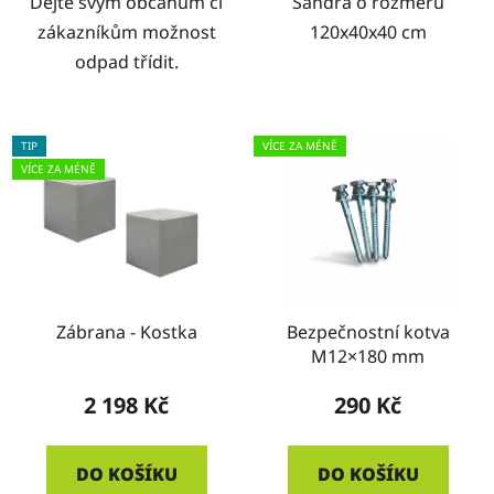
Dejte svým občanům či
Sandra o rozměru
zákazníkům možnost
120x40x40 cm
odpad třídit.
TIP
VÍCE ZA MÉNĚ
VÍCE ZA MÉNĚ
Zábrana - Kostka
Bezpečnostní kotva
M12×180 mm
2 198 Kč
290 Kč
DO KOŠÍKU
DO KOŠÍKU