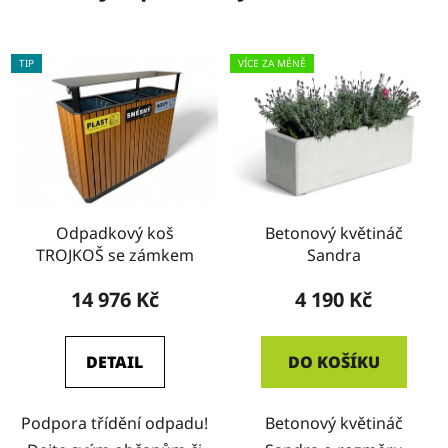
TIP
VÍCE ZA MÉNĚ
Odpadkový koš
Betonový květináč
TROJKOŠ se zámkem
Sandra
14 976 Kč
4 190 Kč
DETAIL
DO KOŠÍKU
Podpora třídění odpadu!
Betonový květináč