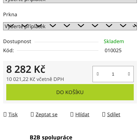
Prkna
Dostupnost
Skladem
Kód:
010025
8 282 Kč
10 021,22 Kč
včetně DPH
Měrná cena:
DO KOŠÍKU
Tisk
Zeptat se
Hlídat
Sdílet
B2B spolupráce