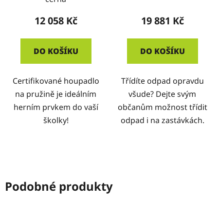
12 058 Kč
19 881 Kč
DO KOŠÍKU
DO KOŠÍKU
Certifikované houpadlo
Třídíte odpad opravdu
na pružině je ideálním
všude? Dejte svým
herním prvkem do vaší
občanům možnost třídit
školky!
odpad i na zastávkách.
Podobné produkty