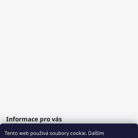
Informace pro vás
Tento web používá soubory cookie. Dalším
O nás