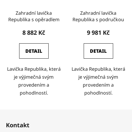
Zahradní lavička
Zahradní lavička
Republika s opěradlem
Republika s područkou
8 882 Kč
9 981 Kč
DETAIL
DETAIL
Lavička Republika, která
Lavička Republika, která
je výjimečná svým
je výjimečná svým
provedením a
provedením a
pohodlností.
pohodlností.
Z
á
Kontakt
p