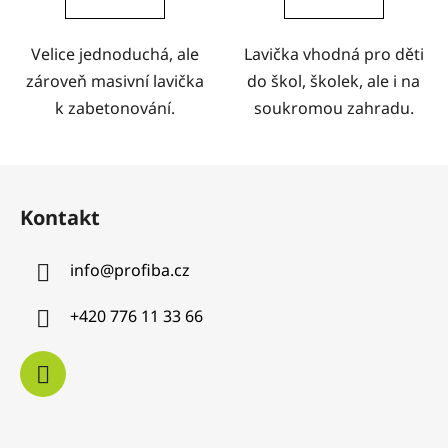
Velice jednoduchá, ale
Lavička vhodná pro děti
zároveň masivní lavička
do škol, školek, ale i na
k zabetonování.
soukromou zahradu.
Z
á
Kontakt
p
a
info
@
profiba.cz
t
í
+420 776 11 33 66