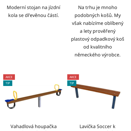
Moderní stojan na jízdní
Na trhu je mnoho
kola se dřevěnou částí.
podobných košů. My
však nabízíme oblíbený
a lety prověřený
plastový odpadkový koš
od kvalitního
německého výrobce.
AKCE
AKCE
TIP
TIP
Vahadlová houpačka
Lavička Soccer k