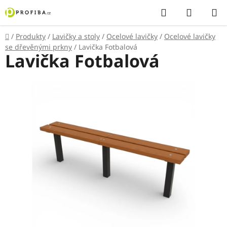
Přejít
Hledat
NÁKUP
na
KOŠÍK
obsah
Domů
/
Produkty
/
Lavičky a stoly
/
Ocelové lavičky
/
Ocelové lavičky
se dřevěnými prkny
/
Lavička Fotbalová
Lavička Fotbalová