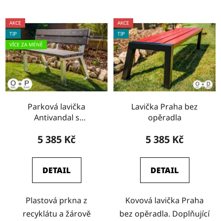
AKCE
AKCE
TIP
TIP
VÍCE ZA MÉNĚ
Parková lavička
Lavička Praha bez
Antivandal s
opěradla
opěradlem
5 385 Kč
5 385 Kč
DETAIL
DETAIL
Plastová prkna z
Kovová lavička Praha
recyklátu a žárově
bez opěradla. Doplňující