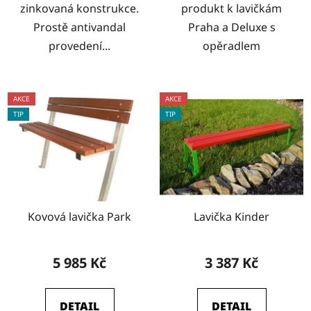
zinkovaná konstrukce.
produkt k lavičkám
Prostě antivandal
Praha a Deluxe s
provedení...
opěradlem
AKCE
AKCE
TIP
TIP
Kovová lavička Park
Lavička Kinder
5 985 Kč
3 387 Kč
DETAIL
DETAIL