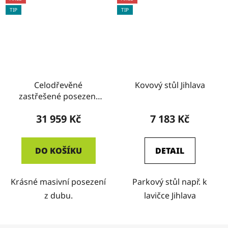
TIP
TIP
Celodřevěné
Kovový stůl Jihlava
zastřešené posezení
DUB
31 959 Kč
7 183 Kč
DO KOŠÍKU
DETAIL
Krásné masivní posezení
Parkový stůl např. k
z dubu.
lavičce Jihlava