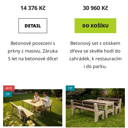
imitace dřeva
14 376 Kč
30 960 Kč
DETAIL
DO KOŠÍKU
Betonové posezení s
Betonový set s otiskem
prkny z masivu. Záruka
dřeva se skvěle hodí do
5 let na betonové dílce!
zahrádek, k restauracím
i do parku.
AKCE
TIP
TIP