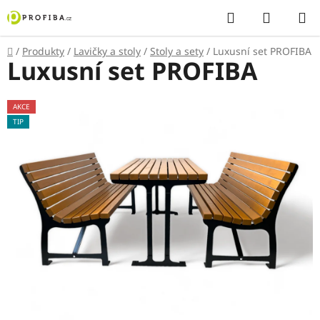
Přejít
Hledat
NÁKUP
na
KOŠÍK
obsah
Domů
/
Produkty
/
Lavičky a stoly
/
Stoly a sety
/
Luxusní set PROFIBA
Luxusní set PROFIBA
AKCE
TIP