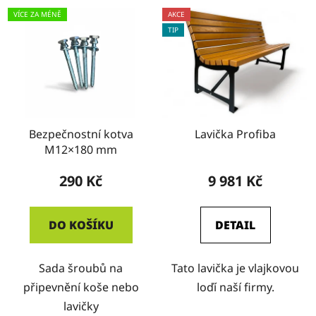
VÍCE ZA MÉNĚ
AKCE
TIP
Bezpečnostní kotva
Lavička Profiba
M12×180 mm
290 Kč
9 981 Kč
DO KOŠÍKU
DETAIL
Sada šroubů na
Tato lavička je vlajkovou
připevnění koše nebo
loďí naší firmy.
lavičky