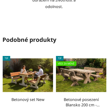
důrazem na životnost a
odolnost.
Podobné produkty
TIP
TIP
VÍCE ZA MÉNĚ
Betonový set New
Betonové posezení
Blansko 200 cm -