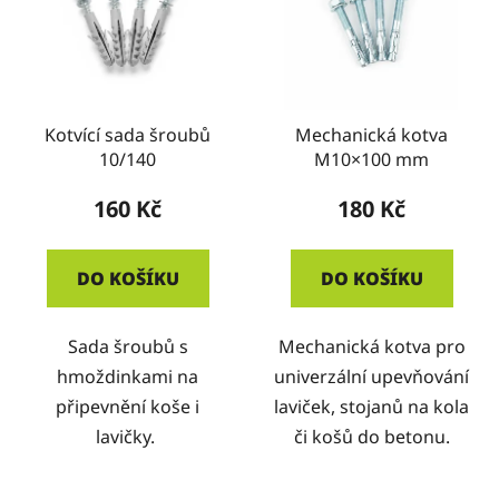
Kotvící sada šroubů
Mechanická kotva
10/140
M10×100 mm
160 Kč
180 Kč
DO KOŠÍKU
DO KOŠÍKU
Sada šroubů s
Mechanická kotva pro
hmoždinkami na
univerzální upevňování
připevnění koše i
laviček, stojanů na kola
lavičky.
či košů do betonu.