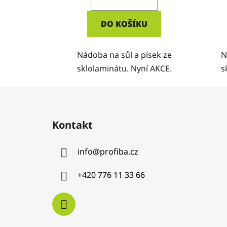
DO KOŠÍKU
Nádoba na sůl a písek ze
N
sklolaminátu. Nyní AKCE.
s
Z
á
Kontakt
p
a
info
@
profiba.cz
t
í
+420 776 11 33 66