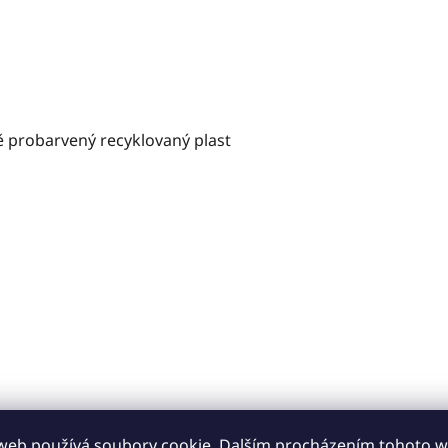
lně probarvený recyklovaný plast
 nejlepších řešení. Barevně zapadá do svého okolí a v letníc
hnije, nezkoroduje ani nepopraská. Plastové obložení nádo
web používá soubory cookie. Dalším procházením tohoto 