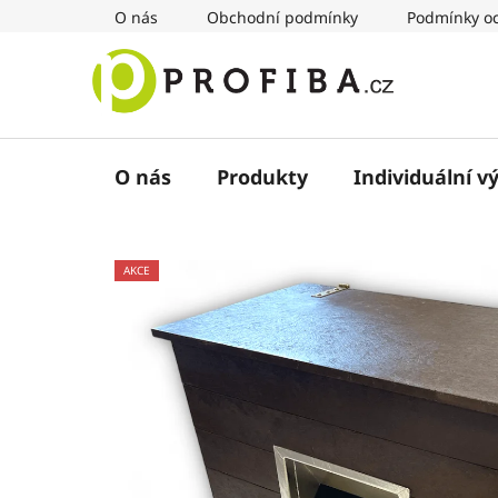
Přejít
O nás
Obchodní podmínky
Podmínky oc
na
obsah
O nás
Produkty
Individuální v
AKCE