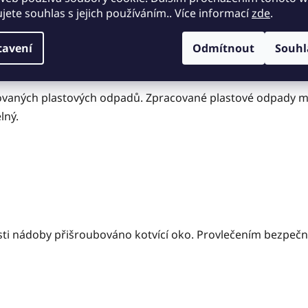
ujete souhlas s jejich používáním.. Více informací
zde
.
držbu – nenatírá se.
tavení
Odmítnout
Souhl
ovaných plastových odpadů. Zpracované plastové odpady ma
lný.
ásti nádoby přišroubováno kotvící oko. Provlečením bezpeč