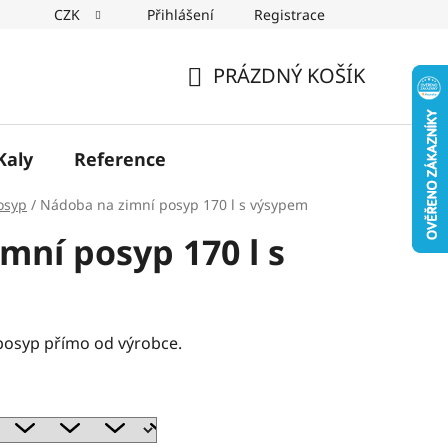
CZK
Přihlášení
Registrace
PRÁZDNÝ KOŠÍK
NÁKUPNÍ
KOŠÍK
Kaly
Reference
osyp
/
Nádoba na zimní posyp 170 l s výsypem
mní posyp 170 l s
posyp přímo od výrobce.