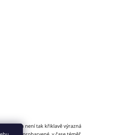
h měsících není tak křiklavě výrazná
by je plně probarvené, v čase téměř
webu