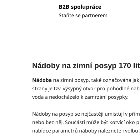
B2B spolupráce
Staňte se partnerem
Nádoby na zimní posyp 170 li
Nádoba
na zimní posyp, také označována jako
strany je tzv. výsypný otvor pro pohodlné na
voda a nedocházelo k zamrzání posypky.
Nádoby na posyp se nejčastěji umisťují v pří
nebo bez něj. Součástí může být kotvící oko 
nabídce parametrů náboby naleznete i volbu