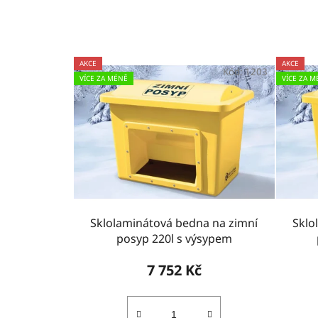
AKCE
AKCE
Kód:
1203
VÍCE ZA MÉNĚ
VÍCE ZA M
Sklolaminátová bedna na zimní
Sklo
posyp 220l s výsypem
7 752 Kč