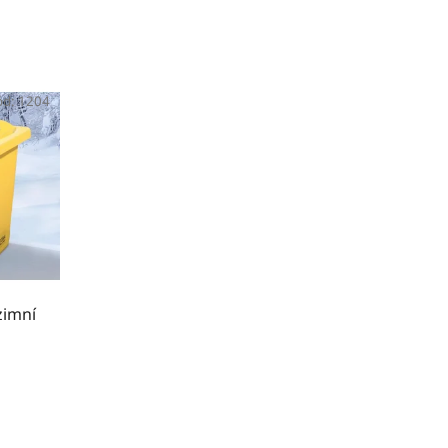
ód:
1204
zimní