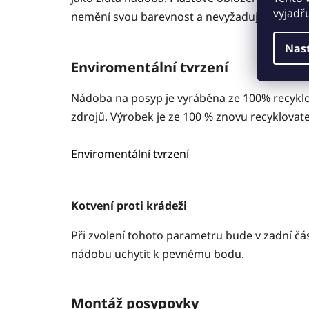
vyjadř
nemění svou barevnost a nevyžaduje žádnou ú
Nas
Enviromentální tvrzení
Nádoba na posyp je vyráběna ze 100% recykl
zdrojů. Výrobek je ze 100 % znovu recyklovate
Enviromentální tvrzení
Kotvení proti krádeži
Při zvolení tohoto parametru bude v zadní č
nádobu uchytit k pevnému bodu.
Montáž posypovky