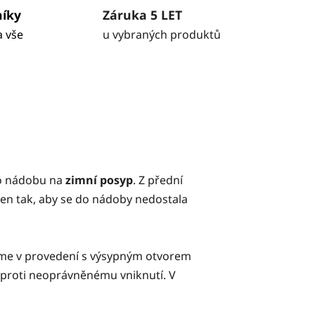
níky
Záruka 5 LET
a vše
u vybraných produktů
e o nádobu na
zimní posyp
. Z přední
žen tak, aby se do nádoby nedostala
bíme v provedení s výsypným otvorem
u proti neoprávněnému vniknutí. V