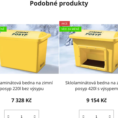
Podobné produkty
AKCE
Kód:
1209
K
ÉNĚ
VÍCE ZA MÉNĚ
laminátová bedna na zimní
Sklolaminátová bedna na 
posyp 220l bez výsypu
posyp 420l s výsypem
7 328 Kč
9 154 Kč