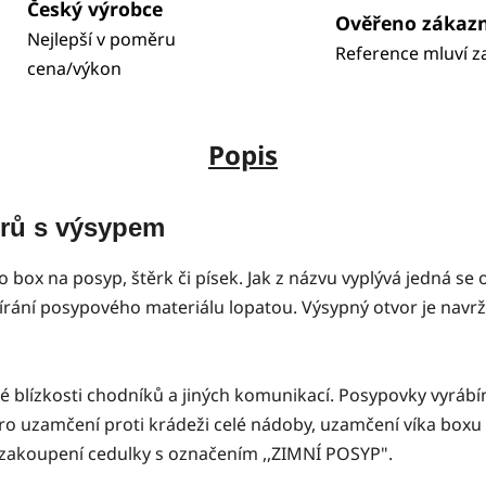
Český výrobce
Ověřeno zákaz
Nejlepší v poměru
Reference mluví z
cena/výkon
Popis
trů s výsypem
 box na posyp, štěrk či písek. Jak z názvu vyplývá jedná s
bírání posypového materiálu lopatou. Výsypný otvor je navr
mé blízkosti chodníků a jiných komunikací. Posypovky vyrá
pro uzamčení proti krádeži celé nádoby, uzamčení víka box
 zakoupení cedulky s označením ,,ZIMNÍ POSYP".