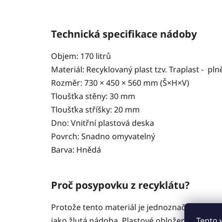
Technická specifikace nádoby
Objem: 170 litrů
Materiál: Recyklovaný plast tzv. Traplast - p
Rozměr: 730 × 450 × 560 mm (Š×H×V)
Tloušťka stěny: 30 mm
Tloušťka stříšky: 20 mm
Dno: Vnitřní plastová deska
Povrch: Snadno omyvatelný
Barva: Hnědá
Proč posypovku z recyklátu?
Protože tento materiál je jednoznačně jeden z
jako žlutá nádoba. Plastové obložení Vám nes
Tento 