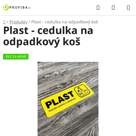
Přejít
Hledat
NÁKUP
na
KOŠÍK
obsah
Domů
/
Produkty
/
Plast - cedulka na odpadkový koš
Plast - cedulka na
odpadkový koš
VÍCE ZA MÉNĚ