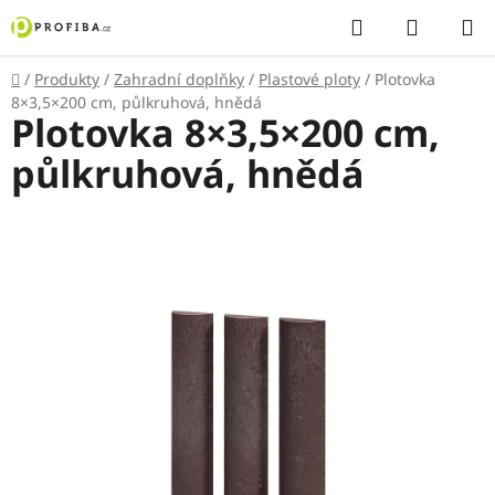
Přejít
Hledat
NÁKUP
na
KOŠÍK
obsah
Domů
/
Produkty
/
Zahradní doplňky
/
Plastové ploty
/
Plotovka
8×3,5×200 cm, půlkruhová, hnědá
Plotovka 8×3,5×200 cm,
půlkruhová, hnědá