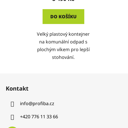
DO KOŠÍKU
Velký plastový kontejner
na komunální odpad s
plochým víkem pro lepší
stohování.
Z
á
Kontakt
p
a
info
@
profiba.cz
t
í
+420 776 11 33 66