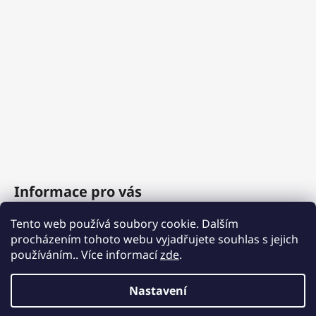
Informace pro vás
Tento web používá soubory cookie. Dalším
O nás
procházením tohoto webu vyjadřujete souhlas s jejich
Obchodní podmínky
používáním.. Více informací
zde
.
Podmínky ochrany osobních údajů
Nastavení