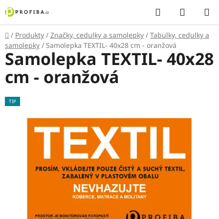
Přejít
Hledat
NÁKUP
na
KOŠÍK
obsah
Domů
/
Produkty
/
Značky, cedulky a samolepky
/
Tabulky, cedulky a
samolepky
/
Samolepka TEXTIL- 40x28 cm - oranžová
Samolepka TEXTIL- 40x28
cm - oranžová
TIP