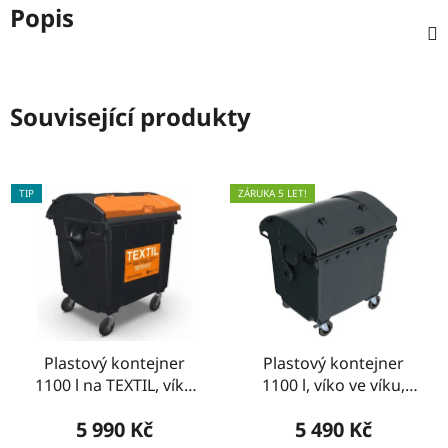
Popis
Související produkty
TIP
ZÁRUKA 5 LET!
Plastový kontejner
Plastový kontejner
1100 l na TEXTIL, víko
1100 l, víko ve víku,
ve víku
černý
5 990 Kč
5 490 Kč