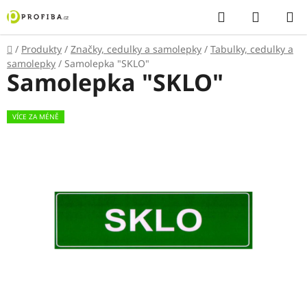
Přejít
Hledat
NÁKUP
na
KOŠÍK
obsah
Domů
/
Produkty
/
Značky, cedulky a samolepky
/
Tabulky, cedulky a
samolepky
/
Samolepka "SKLO"
Samolepka "SKLO"
VÍCE ZA MÉNĚ