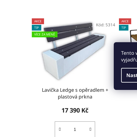
AKCE
AKCE
Kód:
5314
TIP
TIP
VÍCE ZA MÉNĚ
Tento 
vyjadř
Nas
Lavička Ledge s opěradlem +
plastová prkna
17 390 Kč