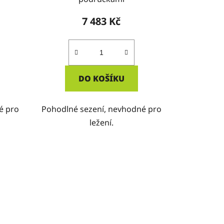
7 483 Kč
DO KOŠÍKU
é pro
Pohodlné sezení, nevhodné pro
ležení.