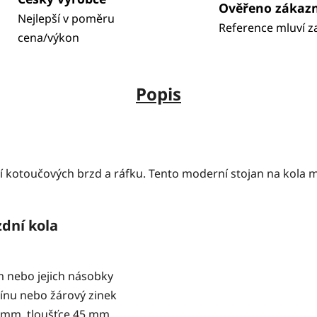
Ověřeno zákaz
Nejlepší v poměru
Reference mluví z
cena/výkon
Popis
 kotoučových brzd a ráfku. Tento moderní stojan na kola 
zdní kola
 nebo jejich násobky
ínu nebo žárový zinek
0 mm, tloušťce 45 mm