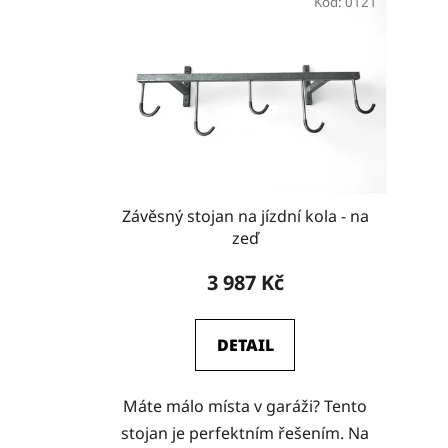
Kód:
0121
Závěsný stojan na jízdní kola - na
zeď
3 987 Kč
DETAIL
Máte málo místa v garáži? Tento
stojan je perfektním řešením. Na