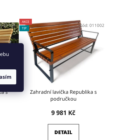
AKCE
d:
01100
Kód:
011002
TIP
webu
asím
ka s
Zahradní lavička Republika s
područkou
9 981 Kč
DETAIL