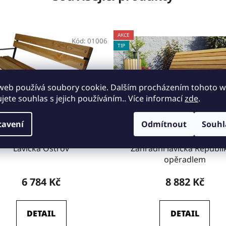
AKCE
Kód:
01006
Kó
TIP
web používá soubory cookie. Dalším procházením tohoto 
ujete souhlas s jejich používáním.. Více informací
zde
.
tavení
Odmítnout
Souhl
Lavička Ostrov
Zahradní lavička Republi
opěradlem
6 784 Kč
8 882 Kč
DETAIL
DETAIL