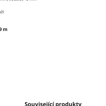
oží
,9 m
Související produkty