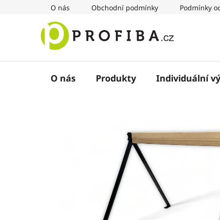
Přejít
O nás
Obchodní podmínky
Podmínky oc
na
obsah
O nás
Produkty
Individuální v