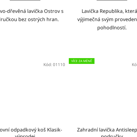
vo-dřevěná lavička Ostrov s
Lavička Republika, která
ručkou bez ostrých hran.
výjimečná svým proveden
pohodlností.
VÍCE ZA MÉNĚ
Kód:
01110
Kó
ovní odpadkový koš Klasik-
Zahradní lavička Antislee
výprodej
područky