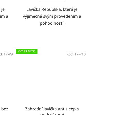
 je
Lavička Republika, která je
ím a
výjimečná svým provedením a
pohodlností.
VÍCE ZA MÉNĚ
d:
17-P9
Kód:
17-P10
p bez
Zahradní lavička Antisleep s
područkami