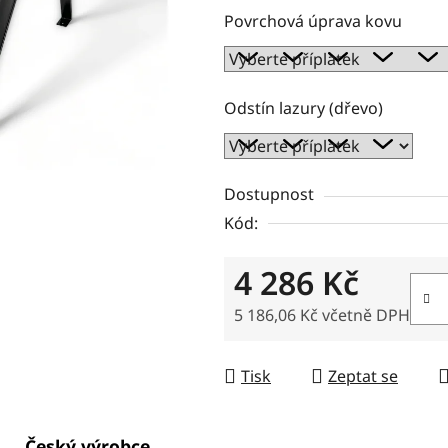
Povrchová úprava kovu
Odstín lazury (dřevo)
Dostupnost
Kód:
4 286 Kč
5 186,06 Kč
včetně DPH
Měrná cena:
Tisk
Zeptat se
Český výrobce