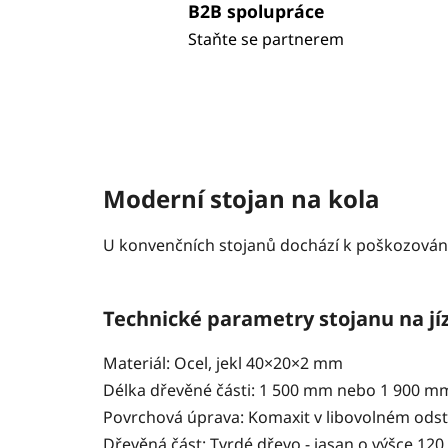
B2B spolupráce
Staňte se partnerem
Moderní stojan na kola
U konvenčních stojanů dochází k poškozování
Technické parametry stojanu na jí
Materiál: Ocel, jekl 40×20×2 mm
Délka dřevěné části: 1 500 mm nebo 1 900 mm
Povrchová úprava: Komaxit v libovolném odst
Dřevěná část: Tvrdé dřevo - jasan o výšce 12