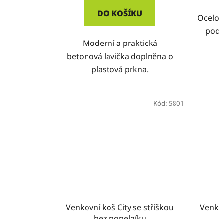
DO KOŠÍKU
Ocelo
pod
Moderní a praktická
betonová lavička doplněna o
plastová prkna.
Kód:
5801
Venkovní koš City se stříškou
Venk
bez popelníku