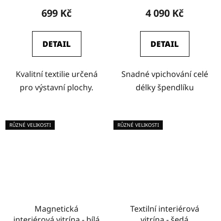
stříbrným rámem
699 Kč
4 090 Kč
DETAIL
DETAIL
Kvalitní textilie určená
Snadné vpichování celé
pro výstavní plochy.
délky špendlíku
RŮZNÉ VELIKOSTI
RŮZNÉ VELIKOSTI
Magnetická
Textilní interiérová
interiérová vitrína - bílá
vitrína - šedá