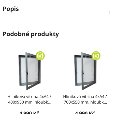
Popis
Podobné produkty
Hliníková vitrína 4xA4 /
Hliníková vitrína 4xA4 /
400x950 mm, hloubka
700x550 mm, hloubka
40 mm - otevírání do
40 mm - otevírání do
4 990 Kč
4 990 Kč
strany
strany