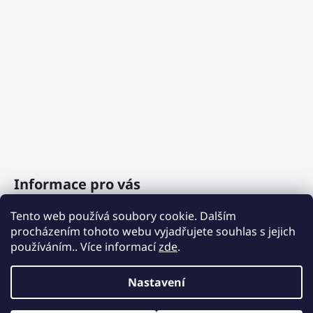
Informace pro vás
Tento web používá soubory cookie. Dalším
O nás
procházením tohoto webu vyjadřujete souhlas s jejich
Obchodní podmínky
používáním.. Více informací
zde
.
Podmínky ochrany osobních údajů
Nastavení