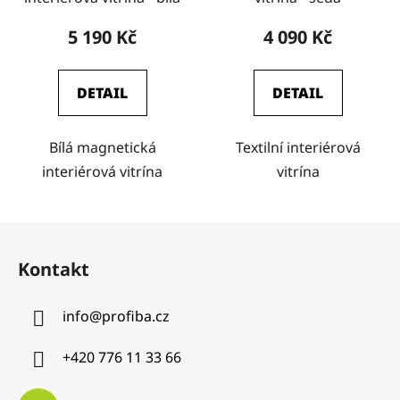
5 190 Kč
4 090 Kč
DETAIL
DETAIL
Bílá magnetická
Textilní interiérová
interiérová vitrína
vitrína
Z
á
Kontakt
p
a
info
@
profiba.cz
t
í
+420 776 11 33 66