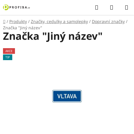
Přejít
Hledat
NÁKUP
na
KOŠÍK
obsah
Domů
/
Produkty
/
Značky, cedulky a samolepky
/
Dopravní značky
/
Značka "Jiný název"
Značka "Jiný název"
AKCE
TIP