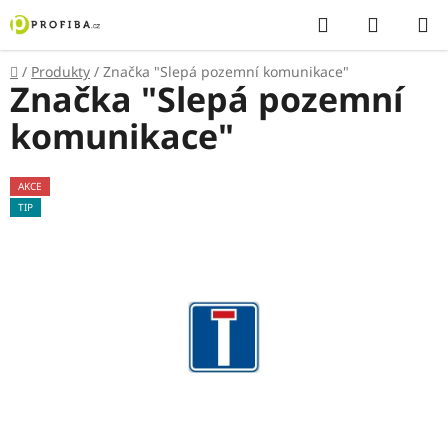
Přejít
Hledat
NÁKUP
na
KOŠÍK
obsah
Domů
/
Produkty
/
Značka "Slepá pozemní komunikace"
Značka "Slepá pozemní
komunikace"
AKCE
TIP