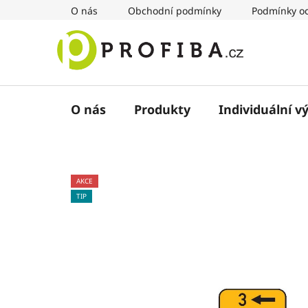
Přejít
O nás
Obchodní podmínky
Podmínky oc
na
obsah
O nás
Produkty
Individuální v
AKCE
TIP