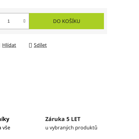
DO KOŠÍKU
Hlídat
Sdílet
níky
Záruka 5 LET
a vše
u vybraných produktů