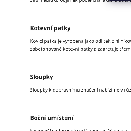
Širší nabídku objímek podle charakteru dopr
Kotevní patky
Kovící patka je vyrobena jako odlitek z hlin
zabetonované kotevní patky a zaaretuje třem
Sloupky
Sloupky k dopravnímu značení nabízíme v růz
Boční umístění
Nejmenší vodorovná vzdálenost bližšího okraj