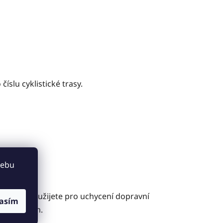
slu cyklistické trasy.
webu
bjímky použijete pro uchycení dopravní
asím
měru 60 mm.