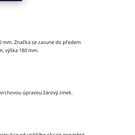
o 70 mm. Značka se zasune do předem
mm, výška 180 mm.
ovrchovou úpravou žárový zinek.
onstrukce od vnějšího okraje zpevněné