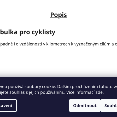
Popis
ulka pro cyklisty
adně i o vzdálenosti v kilometrech k vyznačeným cílům a o čí
web používá soubory cookie. Dalším procházením tohoto 
ujete souhlas s jejich používáním.. Více informací
zde
.
 budou dodány dva kusy včetně čtyř kusů šroubů a matic. O
tavení
Odmítnout
Souhl
každé značky. Objímky standardně dodáváme na sloupek o prů