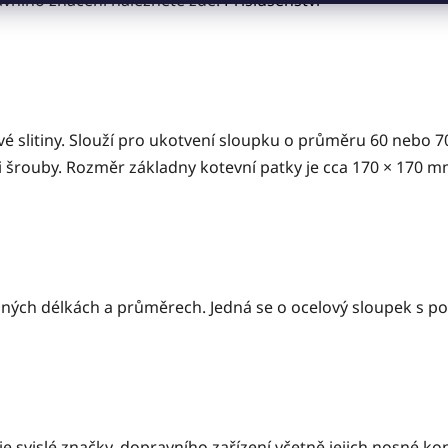
avního značení naleznete zde:
Příslušenství
íkové slitiny. Slouží pro ukotvení sloupku o průměru 60 neb
i šrouby. Rozměr základny kotevní patky je cca 170 × 170 
ných délkách a průměrech. Jedná se o ocelový sloupek s p
e svislé značky, dopravního zařízení včetně jejich nosné k