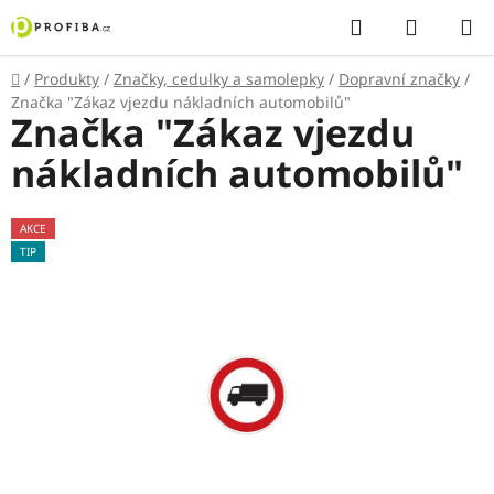
Přejít
Hledat
NÁKUP
na
KOŠÍK
obsah
Domů
/
Produkty
/
Značky, cedulky a samolepky
/
Dopravní značky
/
Značka "Zákaz vjezdu nákladních automobilů"
Značka "Zákaz vjezdu
nákladních automobilů"
AKCE
TIP