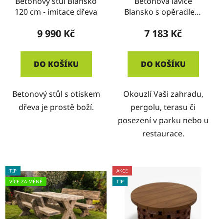
Betonový stůl Blansko
Betonová lavice
120 cm - imitace dřeva
Blansko s opěradlem
120 cm - imitace dřeva
9 990 Kč
7 183 Kč
DO KOŠÍKU
DO KOŠÍKU
Betonový stůl s otiskem
Okouzlí Vaši zahradu,
dřeva je prostě boží.
pergolu, terasu či
posezení v parku nebo u
restaurace.
TIP
AKCE
VÍCE ZA MÉNĚ
TIP