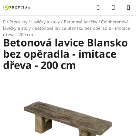
Přejít
Hledat
NÁKUP
na
KOŠÍK
obsah
Domů
/
Produkty
/
Lavičky a stoly
/
Betonové lavičky
/
Celobetonové
lavičky a stoly
/
Betonová lavice Blansko bez opěradla - imitace
dřeva - 200 cm
Betonová lavice Blansko
bez opěradla - imitace
dřeva - 200 cm