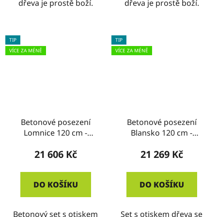
dřeva je prostě boží.
dřeva je prostě boží.
TIP
TIP
VÍCE ZA MÉNĚ
VÍCE ZA MÉNĚ
Betonové posezení
Betonové posezení
Lomnice 120 cm -
Blansko 120 cm -
imitace dřeva
imitace dřeva
21 606 Kč
21 269 Kč
DO KOŠÍKU
DO KOŠÍKU
Betonový set s otiskem
Set s otiskem dřeva se