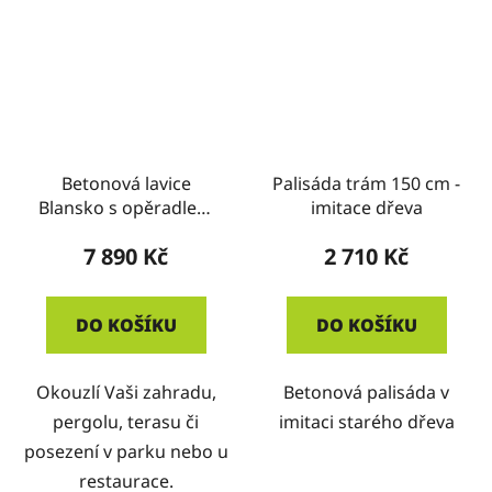
Betonová lavice
Palisáda trám 150 cm -
Blansko s opěradlem
imitace dřeva
150 cm - imitace dřeva
7 890 Kč
2 710 Kč
DO KOŠÍKU
DO KOŠÍKU
Okouzlí Vaši zahradu,
Betonová palisáda v
pergolu, terasu či
imitaci starého dřeva
posezení v parku nebo u
restaurace.