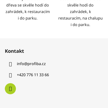
dřeva se skvěle hodí do
skvěle hodí do
zahrádek, k restauracím
zahrádek, k
i do parku.
restauracím, na chalupu
i do parku.
Z
á
Kontakt
p
a
info
@
profiba.cz
t
í
+420 776 11 33 66