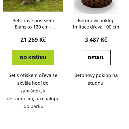
Betonové posezení
Betonový poklop
Blansko 120 cm -
Imitace dřeva 100 cm
imitace dřeva
21 269 Kč
3 487 Kč
DO KOŠÍKU
DETAIL
Set s otiskem dřeva se
Betonový poklop na
skvěle hodí do
studnu.
zahrádek, k
restauracím, na chalupu
i do parku.