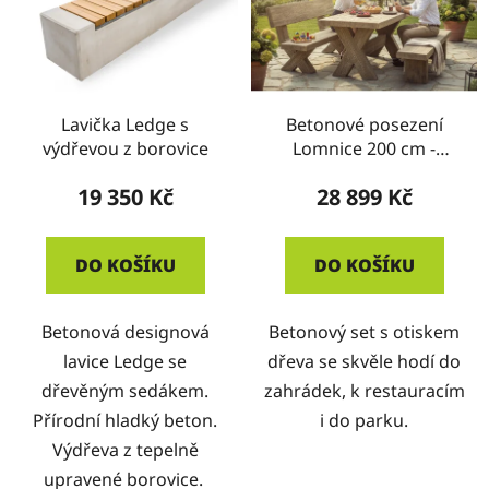
Lavička Ledge s
Betonové posezení
výdřevou z borovice
Lomnice 200 cm -
imitace dřeva
19 350 Kč
28 899 Kč
DO KOŠÍKU
DO KOŠÍKU
Betonová designová
Betonový set s otiskem
lavice Ledge se
dřeva se skvěle hodí do
dřevěným sedákem.
zahrádek, k restauracím
Přírodní hladký beton.
i do parku.
Výdřeva z tepelně
upravené borovice.