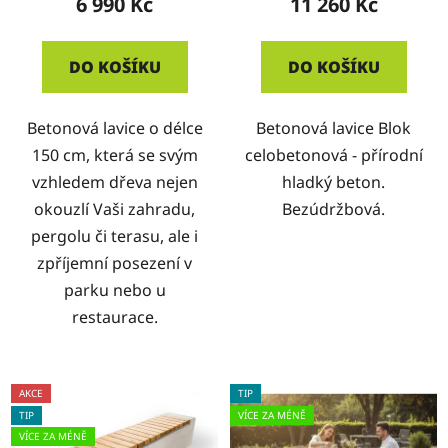
6 990 Kč
11 260 Kč
DO KOŠÍKU
DO KOŠÍKU
Betonová lavice o délce
Betonová lavice Blok
150 cm, která se svým
celobetonová - přírodní
vzhledem dřeva nejen
hladký beton.
okouzlí Vaši zahradu,
Bezúdržbová.
pergolu či terasu, ale i
zpříjemní posezení v
parku nebo u
restaurace.
AKCE
TIP
TIP
VÍCE ZA MÉNĚ
VÍCE ZA MÉNĚ