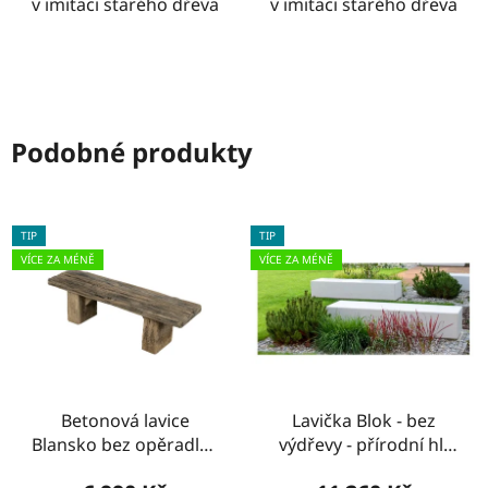
v imitaci starého dřeva
v imitaci starého dřeva
Podobné produkty
TIP
TIP
VÍCE ZA MÉNĚ
VÍCE ZA MÉNĚ
Betonová lavice
Lavička Blok - bez
Blansko bez opěradla -
výdřevy - přírodní hl.
imitace dřeva - 150 cm
beton