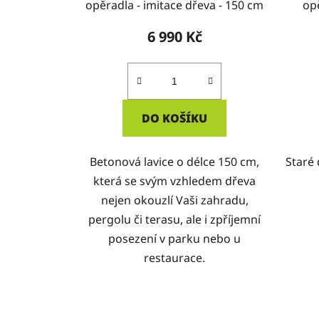
opěradla - imitace dřeva - 150 cm
op
6 990 Kč
DO KOŠÍKU
Betonová lavice o délce 150 cm,
Staré 
která se svým vzhledem dřeva
nejen okouzlí Vaši zahradu,
pergolu či terasu, ale i zpříjemní
posezení v parku nebo u
restaurace.