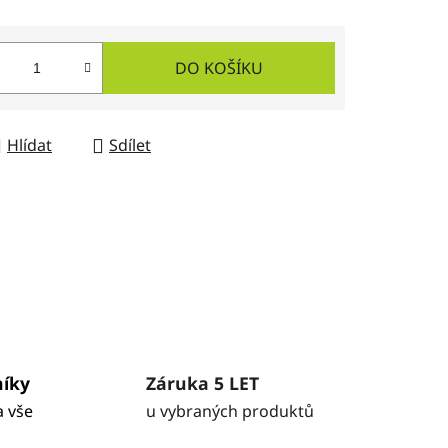
DO KOŠÍKU
Hlídat
Sdílet
níky
Záruka 5 LET
a vše
u vybraných produktů