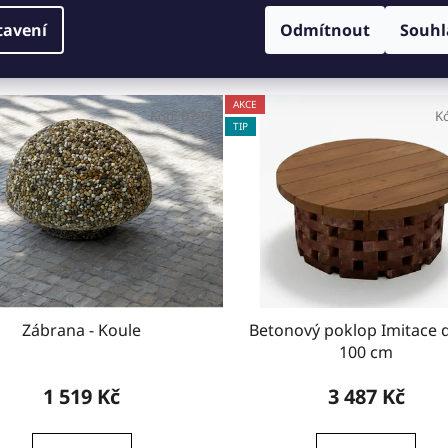
Související produkty
tavení
Odmítnout
Souhl
AKCE
Kód:
0739
K
TIP
Zábrana - Koule
Betonový poklop Imitace 
100 cm
1 519 Kč
3 487 Kč