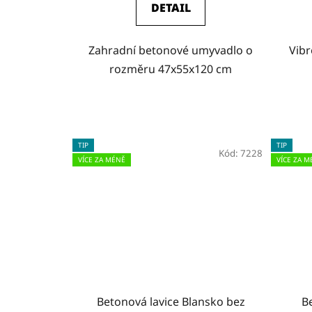
DETAIL
Zahradní betonové umyvadlo o
Vib
rozměru 47x55x120 cm
TIP
TIP
Kód:
7228
VÍCE ZA MÉNĚ
VÍCE ZA M
Betonová lavice Blansko bez
B