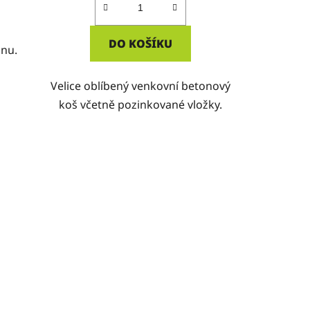
DO KOŠÍKU
dnu.
Velice oblíbený venkovní betonový
koš včetně pozinkované vložky.