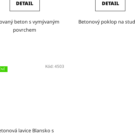
DETAIL
DETAIL
rovaný beton s vymývaným
Betonový poklop na stu
povrchem
Kód:
4503
ÉNĚ
etonová lavice Blansko s