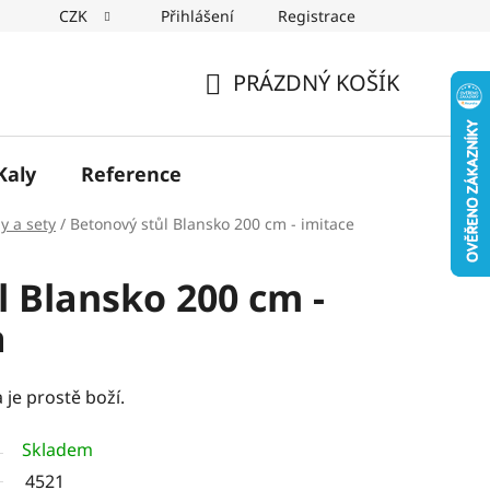
CZK
Přihlášení
Registrace
PRÁZDNÝ KOŠÍK
NÁKUPNÍ
KOŠÍK
Kaly
Reference
ly a sety
/
Betonový stůl Blansko 200 cm - imitace
l Blansko 200 cm -
a
 je prostě boží.
Skladem
4521