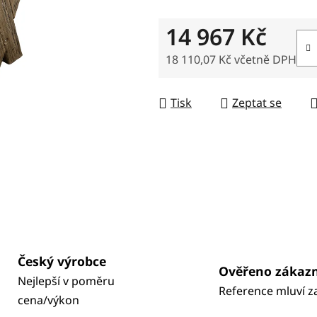
14 967 Kč
18 110,07 Kč včetně DPH
Měrná cena:
Tisk
Zeptat se
Český výrobce
Ověřeno zákaz
Nejlepší v poměru
Reference mluví z
cena/výkon