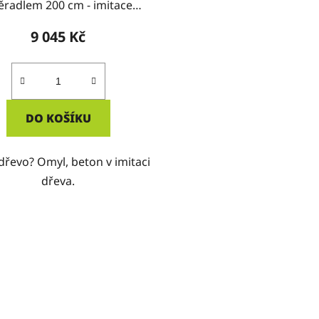
ěradlem 200 cm - imitace
dřeva
9 045 Kč
DO KOŠÍKU
dřevo? Omyl, beton v imitaci
dřeva.