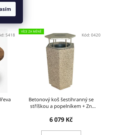
asím
VÍCE ZA MÉNĚ
ód:
5418
Kód:
0420
dřeva
Betonový koš šestihranný se
stříškou a popelníkem + Zn
vložka
6 079 Kč