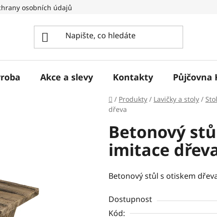
hrany osobních údajů
ýroba
Akce a slevy
Kontakty
Půjčovna 
Domů
/
Produkty
/
Lavičky a stoly
/
Sto
dřeva
Betonový stů
imitace dřev
Betonový stůl s otiskem dřeva
Dostupnost
Kód: