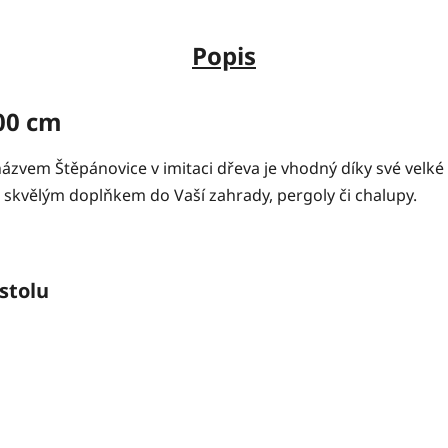
Popis
00 cm
názvem Štěpánovice v imitaci dřeva je vhodný díky své velk
e skvělým doplňkem do Vaší zahrady, pergoly či chalupy.
stolu