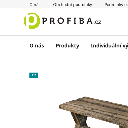
Přejít
O nás
Obchodní podmínky
Podmínky oc
na
obsah
O nás
Produkty
Individuální v
TIP