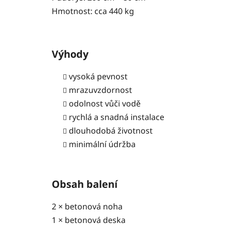
Hmotnost: cca 440 kg
Výhody
vysoká pevnost
mrazuvzdornost
odolnost vůči vodě
rychlá a snadná instalace
dlouhodobá životnost
minimální údržba
Obsah balení
2 × betonová noha
1 × betonová deska