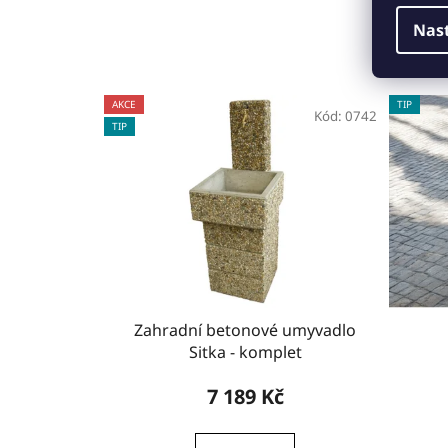
Nas
AKCE
TIP
Kód:
0742
TIP
Zahradní betonové umyvadlo
Sitka - komplet
7 189 Kč