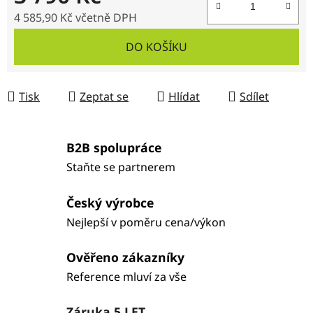
4 585,90 Kč
včetně DPH
Měrná cena:
DO KOŠÍKU
Tisk
Zeptat se
Hlídat
Sdílet
B2B spolupráce
Staňte se partnerem
Český výrobce
Nejlepší v poměru cena/výkon
Ověřeno zákazníky
Reference mluví za vše
Záruka 5 LET