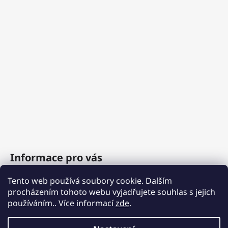
Informace pro vás
Tento web používá soubory cookie. Dalším
O nás
procházením tohoto webu vyjadřujete souhlas s jejich
Obchodní podmínky
používáním.. Více informací
zde
.
Podmínky ochrany osobních údajů