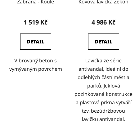
Zábrana - Koule
Kovová lavička Zekon
1 519 Kč
4 986 Kč
DETAIL
DETAIL
Vibrovaný beton s
Lavička ze série
vymývaným povrchem
antivandal, ideální do
odlehlých částí měst a
parků. Jeklová
pozinkovaná konstrukce
a plastová prkna vytváří
tzv. bezúdržbovou
lavičku antivandal.