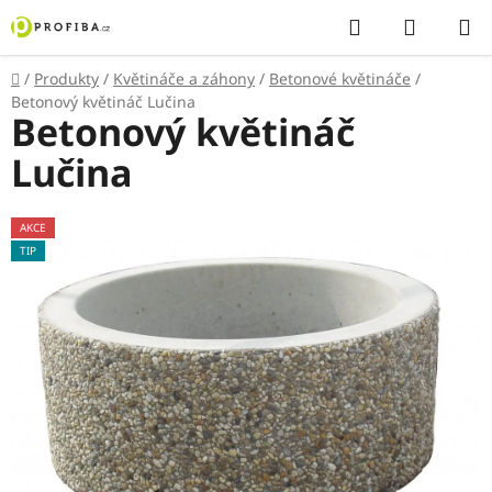
Přejít
Hledat
NÁKUP
na
KOŠÍK
obsah
Domů
/
Produkty
/
Květináče a záhony
/
Betonové květináče
/
Betonový květináč Lučina
Betonový květináč
Lučina
AKCE
TIP