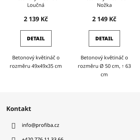
Loučná
Nožka
2 139 Kč
2 149 Kč
DETAIL
DETAIL
Betonový květináč o
Betonový květináč o
rozměru 49x49x35 cm
rozměru Ø 50 cm, ↑ 63
cm
Z
á
Kontakt
p
a
info
@
profiba.cz
t
í
+420 776 11 33 66