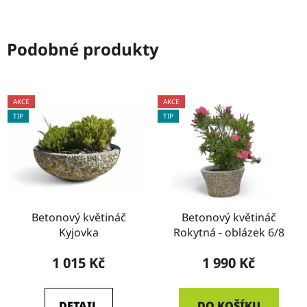
Podobné produkty
AKCE
AKCE
TIP
TIP
Betonový květináč
Betonový květináč
Kyjovka
Rokytná - oblázek 6/8
1 015 Kč
1 990 Kč
DETAIL
DO KOŠÍKU