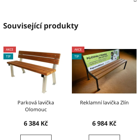
Související produkty
AKCE
AKCE
TIP
TIP
Parková lavička
Reklamní lavička Zlín
Olomouc
6 384 Kč
6 984 Kč