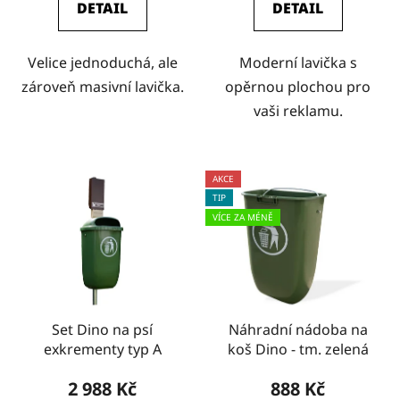
DETAIL
DETAIL
Velice jednoduchá, ale
Moderní lavička s
zároveň masivní lavička.
opěrnou plochou pro
vaši reklamu.
AKCE
TIP
VÍCE ZA MÉNĚ
Set Dino na psí
Náhradní nádoba na
exkrementy typ A
koš Dino - tm. zelená
2 988 Kč
888 Kč