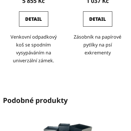
5 855 Kč
1 037 Kč
DETAIL
DETAIL
Venkovní odpadkový
Zásobník na papírové
koš se spodním
pytlíky na psí
vysypáváním na
exkrementy
univerzální zámek.
Podobné produkty