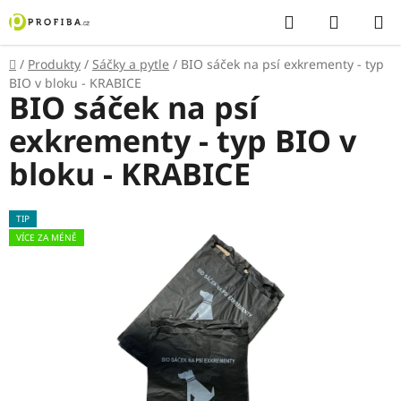
Přejít
Hledat
NÁKUP
na
KOŠÍK
obsah
Domů
/
Produkty
/
Sáčky a pytle
/
BIO sáček na psí exkrementy - typ
BIO v bloku - KRABICE
BIO sáček na psí
exkrementy - typ BIO v
bloku - KRABICE
TIP
VÍCE ZA MÉNĚ