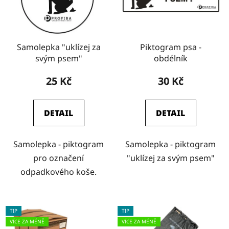
Samolepka "uklízej za
Piktogram psa -
svým psem"
obdélník
25 Kč
30 Kč
DETAIL
DETAIL
Samolepka - piktogram
Samolepka - piktogram
pro označení
"uklízej za svým psem"
odpadkového koše.
TIP
TIP
VÍCE ZA MÉNĚ
VÍCE ZA MÉNĚ