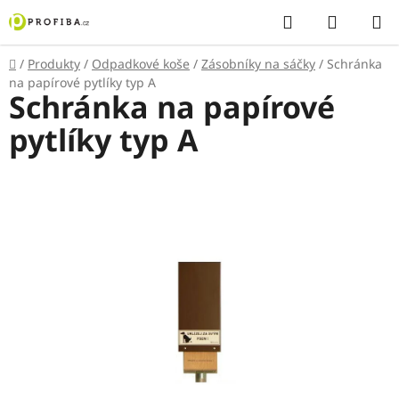
Přejít
Hledat
NÁKUP
na
KOŠÍK
obsah
Domů
/
Produkty
/
Odpadkové koše
/
Zásobníky na sáčky
/
Schránka
na papírové pytlíky typ A
Schránka na papírové
pytlíky typ A