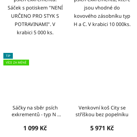
Sáček s potiskem "NENÍ
jsou vhodné do
URČENO PRO STYK S
kovového zásobníku typ
POTRAVINAMI". V
H a C. V krabici 10 000ks.
krabici 5 000 ks.
TIP
VÍCE ZA MÉNĚ
Sáčky na sběr psích
Venkovní koš City se
exkrementů - typ N -
stříškou bez popelníku
KRABICE
1 099 Kč
5 971 Kč