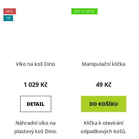
AKCE
VÍCE ZA MÉNĚ
TIP
Víko na koš Dino
Manipulační klička
1 029 Kč
49 Kč
DETAIL
DO KOŠÍKU
Náhradní víko na
Klička k otevírání
plastový koš Dino.
odpadkových košů.