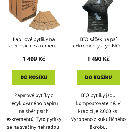
Papírové pytlíky na
BIO sáček na psí
sběr psích exkrementů
exkrementy - typ BIO v
- typ PA
bloku - KRABICE
1 499 Kč
1 490 Kč
DO KOŠÍKU
DO KOŠÍKU
Papírové pytlíky z
BIO pytlíky jsou
recyklovaného papíru
kompostovatelné. V
na sběr psích
krabici je 2.000 ks.
exkrementů. Tyto pytlíky
Vyrobeno z kukuřičného
se na svačiny nekradou!
škrobu.