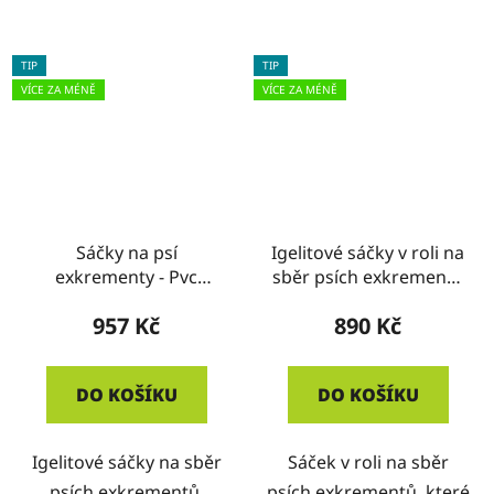
TIP
TIP
VÍCE ZA MÉNĚ
VÍCE ZA MÉNĚ
Sáčky na psí
Igelitové sáčky v roli na
exkrementy - Pvc
sběr psích exkrementů
zelené, typ ZB -
- typ PC - KRABICE
957 Kč
890 Kč
KRABICE
DO KOŠÍKU
DO KOŠÍKU
Igelitové sáčky na sběr
Sáček v roli na sběr
psích exkrementů.
psích exkrementů, které