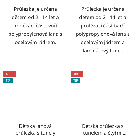
Průlezka je určena
Průlezka je určena
dětem od 2 - 14 let a
dětem od 2 - 14 let a
prolézací část tvoří
prolézací část tvoří
polypropylenová lana s
polypropylenová lana s
ocelovým jádrem.
ocelovým jádrem a
laminátový tunel.
AKCE
AKCE
TIP
TIP
Dětská lanová
Dětská průlezka s
průlezka s tunely
tunelem a čtyřmi