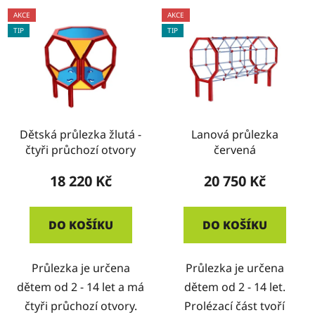
AKCE
AKCE
TIP
TIP
Dětská průlezka žlutá -
Lanová průlezka
čtyři průchozí otvory
červená
18 220 Kč
20 750 Kč
DO KOŠÍKU
DO KOŠÍKU
Průlezka je určena
Průlezka je určena
dětem od 2 - 14 let a má
dětem od 2 - 14 let.
čtyři průchozí otvory.
Prolézací část tvoří