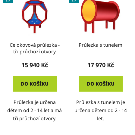
TIP
TIP
Celokovová průlezka -
Průlezka s tunelem
tři průchozí otvory
15 940 Kč
17 970 Kč
DO KOŠÍKU
DO KOŠÍKU
Průlezka je určena
Průlezka s tunelem je
dětem od 2 - 14 let a má
určena dětem od 2 - 14
tři průchozí otvory.
let.