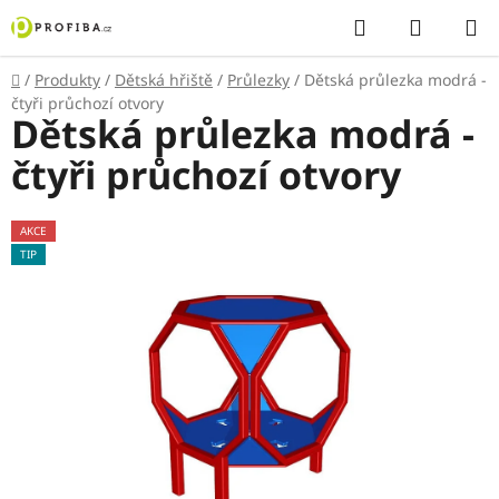
Přejít
Hledat
NÁKUP
na
KOŠÍK
obsah
Domů
/
Produkty
/
Dětská hřiště
/
Průlezky
/
Dětská průlezka modrá -
čtyři průchozí otvory
Dětská průlezka modrá -
čtyři průchozí otvory
AKCE
TIP