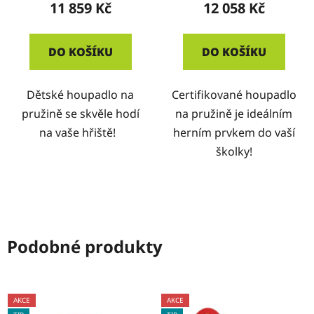
11 859 Kč
12 058 Kč
DO KOŠÍKU
DO KOŠÍKU
Dětské houpadlo na
Certifikované houpadlo
pružině se skvěle hodí
na pružině je ideálním
na vaše hřiště!
herním prvkem do vaší
školky!
Podobné produkty
AKCE
AKCE