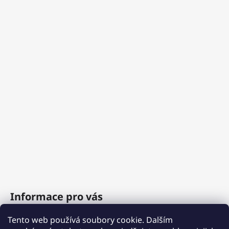
Informace pro vás
Tento web používá soubory cookie. Dalším
O nás