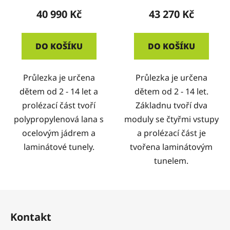
otvory
40 990 Kč
43 270 Kč
DO KOŠÍKU
DO KOŠÍKU
Průlezka je určena
Průlezka je určena
dětem od 2 - 14 let a
dětem od 2 - 14 let.
prolézací část tvoří
Základnu tvoří dva
polypropylenová lana s
moduly se čtyřmi vstupy
ocelovým jádrem a
a prolézací část je
laminátové tunely.
tvořena laminátovým
tunelem.
Z
á
Kontakt
p