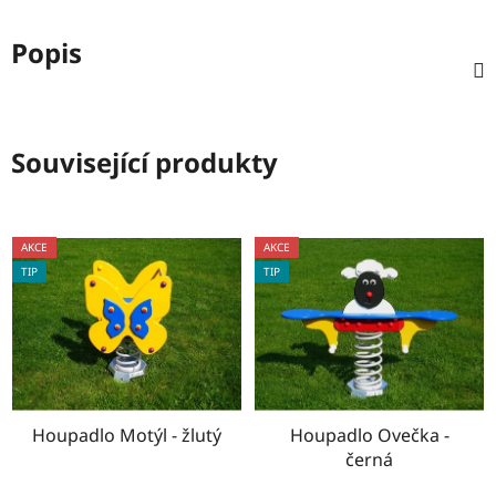
Popis
Související produkty
AKCE
AKCE
TIP
TIP
Houpadlo Motýl - žlutý
Houpadlo Ovečka -
černá