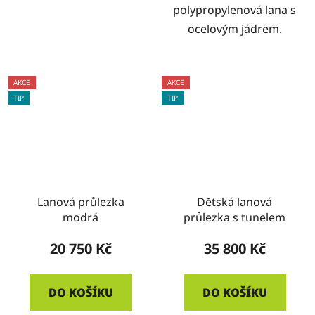
polypropylenová lana s
ocelovým jádrem.
AKCE
AKCE
TIP
TIP
Lanová průlezka
Dětská lanová
modrá
průlezka s tunelem
20 750 Kč
35 800 Kč
DO KOŠÍKU
DO KOŠÍKU