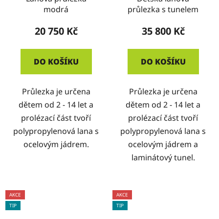
modrá
průlezka s tunelem
20 750 Kč
35 800 Kč
DO KOŠÍKU
DO KOŠÍKU
Průlezka je určena
Průlezka je určena
dětem od 2 - 14 let a
dětem od 2 - 14 let a
prolézací část tvoří
prolézací část tvoří
polypropylenová lana s
polypropylenová lana s
ocelovým jádrem.
ocelovým jádrem a
laminátový tunel.
AKCE
AKCE
TIP
TIP