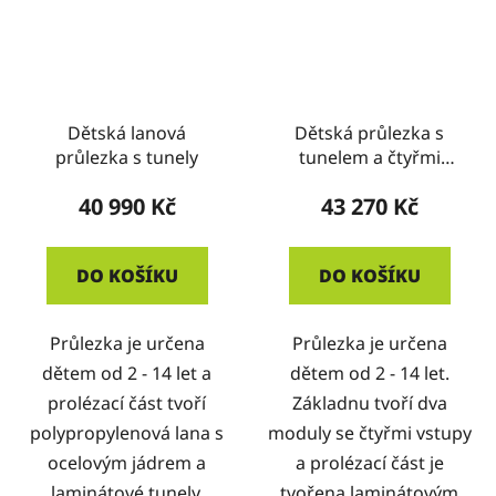
Dětská lanová
Dětská průlezka s
průlezka s tunely
tunelem a čtyřmi
otvory
40 990 Kč
43 270 Kč
DO KOŠÍKU
DO KOŠÍKU
Průlezka je určena
Průlezka je určena
dětem od 2 - 14 let a
dětem od 2 - 14 let.
prolézací část tvoří
Základnu tvoří dva
polypropylenová lana s
moduly se čtyřmi vstupy
ocelovým jádrem a
a prolézací část je
laminátové tunely.
tvořena laminátovým