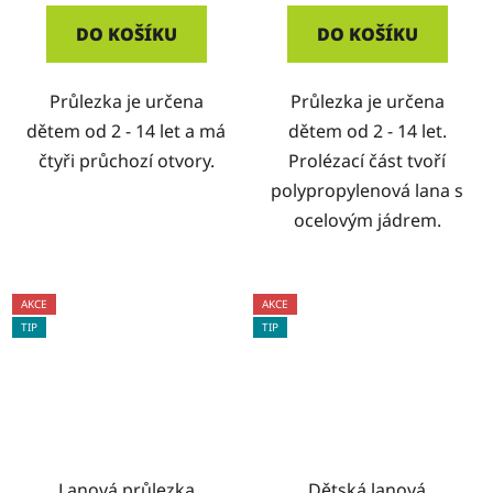
DO KOŠÍKU
DO KOŠÍKU
Průlezka je určena
Průlezka je určena
dětem od 2 - 14 let a má
dětem od 2 - 14 let.
čtyři průchozí otvory.
Prolézací část tvoří
polypropylenová lana s
ocelovým jádrem.
AKCE
AKCE
TIP
TIP
Lanová průlezka
Dětská lanová