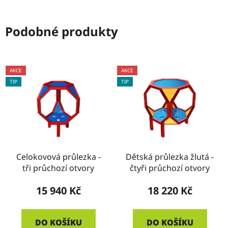
Podobné produkty
AKCE
AKCE
TIP
TIP
Celokovová průlezka -
Dětská průlezka žlutá -
tři průchozí otvory
čtyři průchozí otvory
15 940 Kč
18 220 Kč
DO KOŠÍKU
DO KOŠÍKU