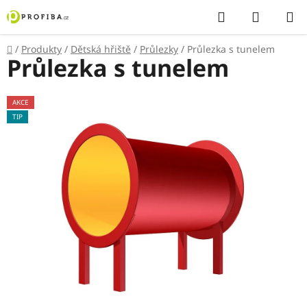
Přejít
Hledat
NÁKUP
na
KOŠÍK
obsah
Domů
/
Produkty
/
Dětská hřiště
/
Průlezky
/
Průlezka s tunelem
Průlezka s tunelem
AKCE
TIP