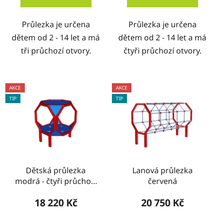
Průlezka je určena
Průlezka je určena
dětem od 2 - 14 let a má
dětem od 2 - 14 let a má
tři průchozí otvory.
čtyři průchozí otvory.
AKCE
AKCE
TIP
TIP
Dětská průlezka
Lanová průlezka
modrá - čtyři průchozí
červená
otvory
18 220 Kč
20 750 Kč