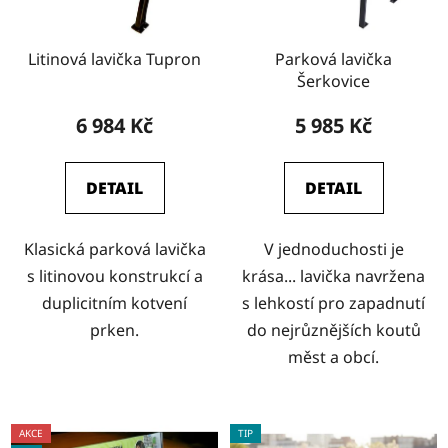
Litinová lavička Tupron
Parková lavička
Šerkovice
6 984 Kč
5 985 Kč
DETAIL
DETAIL
Klasická parková lavička
V jednoduchosti je
s litinovou konstrukcí a
krása... lavička navržena
duplicitním kotvení
s lehkostí pro zapadnutí
prken.
do nejrůznějších koutů
měst a obcí.
AKCE
TIP