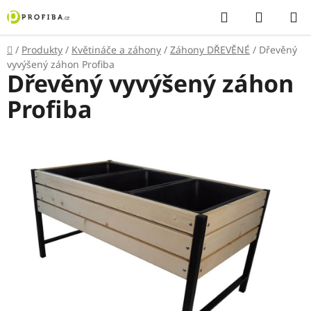
Přejít
Hledat
NÁKUP
na
KOŠÍK
obsah
Domů
/
Produkty
/
Květináče a záhony
/
Záhony DŘEVĚNÉ
/
Dřevěný
vyvýšený záhon Profiba
Dřevěný vyvýšený záhon
Profiba