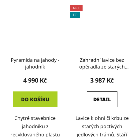
AKCE
TIP
Pyramida na jahody -
Zahradní lavice bez
jahodník
opěradla ze starých
trámů
4 990 Kč
3 987 Kč
DO KOŠÍKU
DETAIL
Chytré stavebnice
Lavice k ohni či krbu ze
jahodníku z
starých poctivých
recyklovaného plastu
jedlových trámů. Stáří