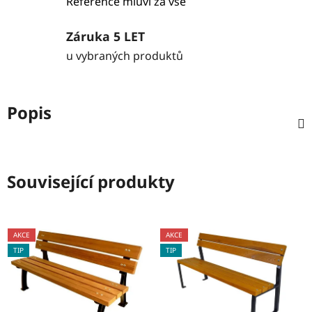
Reference mluví za vše
Záruka 5 LET
u vybraných produktů
Popis
Související produkty
AKCE
AKCE
TIP
TIP