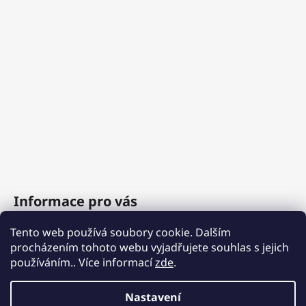
Informace pro vás
Tento web používá soubory cookie. Dalším
O nás
procházením tohoto webu vyjadřujete souhlas s jejich
Obchodní podmínky
používáním.. Více informací
zde
.
Podmínky ochrany osobních údajů
Nastavení