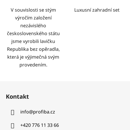
V souvislosti se stým
Luxusní zahradní set
výročím založení
nezávislého
československého státu
jsme vyrobili lavičku
Republika bez opěradla,
která je výjimečná svým
provedením.
Z
á
Kontakt
p
a
info
@
profiba.cz
t
í
+420 776 11 33 66