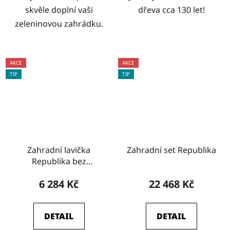
skvěle doplní vaši
dřeva cca 130 let!
zeleninovou zahrádku.
AKCE
AKCE
TIP
TIP
Zahradní lavička
Zahradní set Republika
Republika bez
opěradla
6 284 Kč
22 468 Kč
DETAIL
DETAIL