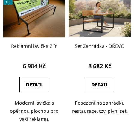
TIP
Reklamní lavička Zlín
Set Zahrádka - DŘEVO
6 984 Kč
8 682 Kč
DETAIL
DETAIL
Moderní lavička s
Posezení na zahrádku
opěrnou plochou pro
restaurace, tzv. pivní set.
vaši reklamu.