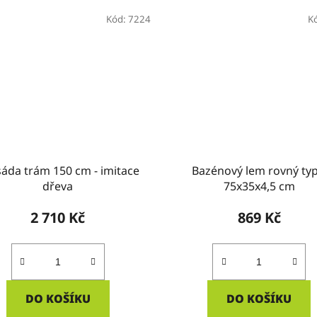
Kód:
7224
K
sáda trám 150 cm - imitace
Bazénový lem rovný typ
dřeva
75x35x4,5 cm
2 710 Kč
869 Kč
DO KOŠÍKU
DO KOŠÍKU