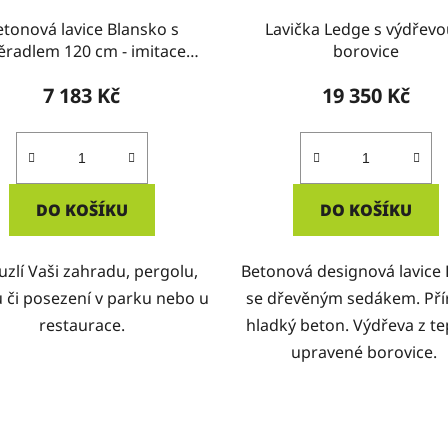
etonová lavice Blansko s
Lavička Ledge s výdřevo
ěradlem 120 cm - imitace
borovice
dřeva
7 183 Kč
19 350 Kč
DO KOŠÍKU
DO KOŠÍKU
zlí Vaši zahradu, pergolu,
Betonová designová lavice
u či posezení v parku nebo u
se dřevěným sedákem. Pří
restaurace.
hladký beton. Výdřeva z te
upravené borovice.