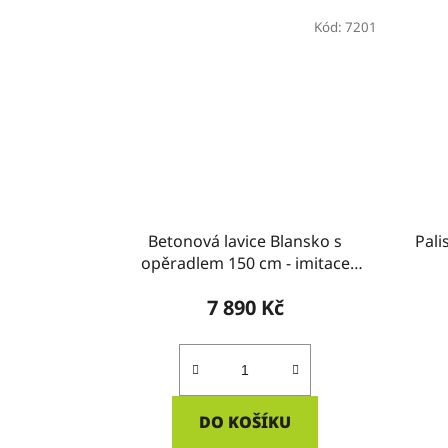
Kód:
7201
Betonová lavice Blansko s
Pali
opěradlem 150 cm - imitace
dřeva
7 890 Kč
DO KOŠÍKU