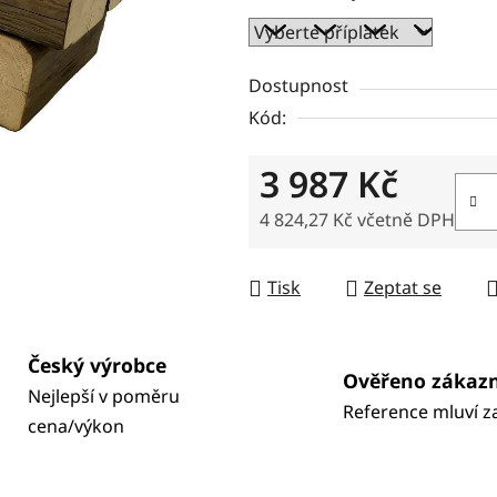
Dostupnost
Kód:
3 987 Kč
4 824,27 Kč
včetně DPH
Měrná cena:
Tisk
Zeptat se
Český výrobce
Ověřeno zákaz
Nejlepší v poměru
Reference mluví z
cena/výkon