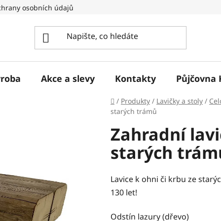
hrany osobních údajů
ýroba
Akce a slevy
Kontakty
Půjčovna 
Domů
/
Produkty
/
Lavičky a stoly
/
Cel
starých trámů
Zahradní lavi
starých trám
Lavice k ohni či krbu ze starý
130 let!
Odstín lazury (dřevo)