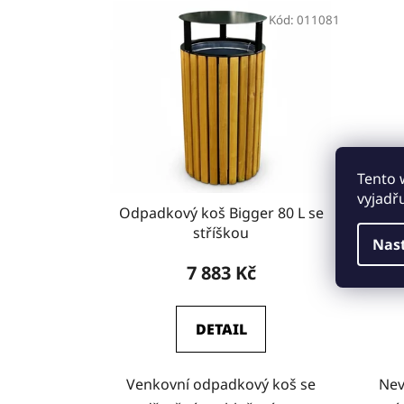
Kód:
011081
Tento 
vyjadř
Odpadkový koš Bigger 80 L se
stříškou
Nas
7 883 Kč
DETAIL
Venkovní odpadkový koš se
Nev