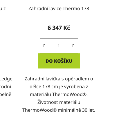
u z
Zahradní lavice Thermo 178
6 347 Kč
DO KOŠÍKU
 Ledge
Zahradní lavička s opěradlem o
rodní
délce 178 cm je vyrobena z
pelně
materiálu ThermoWood®.
Životnost materiálu
ThermoWood® minimálně 30 let.