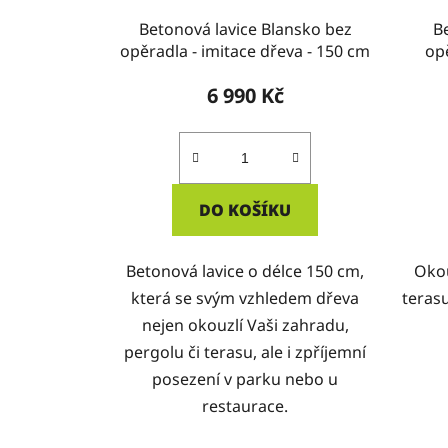
Betonová lavice Blansko bez
B
opěradla - imitace dřeva - 150 cm
op
6 990 Kč
DO KOŠÍKU
Betonová lavice o délce 150 cm,
Okou
která se svým vzhledem dřeva
teras
nejen okouzlí Vaši zahradu,
pergolu či terasu, ale i zpříjemní
posezení v parku nebo u
restaurace.