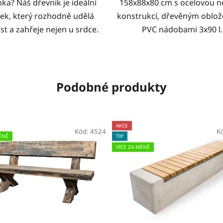
nka? Náš dřevník je ideální
158x88x80 cm s ocelovou 
ek, který rozhodně udělá
konstrukcí, dřevěným oblo
st a zahřeje nejen u srdce.
PVC nádobami 3x90 l.
Podobné produkty
AKCE
Kód:
4524
K
ÉNĚ
TIP
VÍCE ZA MÉNĚ