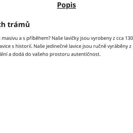
Popis
ých trámů
a z masivu a s příběhem? Naše lavičky jsou vyrobeny z cca 13
vice s historií. Naše jedinečné lavice jsou ručně vyráběny 
nální a dodá do vašeho prostoru autentičnost.
ice