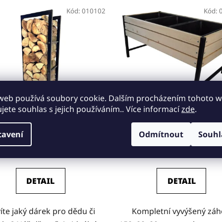
Kód:
010102
Kód:
web používá soubory cookie. Dalším procházením tohoto 
ujete souhlas s jejich používáním.. Více informací
zde
.
Dřevník - ideální dárek
Dřevěný vyvýšený záhon Pr
tavení
Odmítnout
Souhl
2 788 Kč
8 882 Kč
DETAIL
DETAIL
íte jaký dárek pro dědu či
Kompletní vyvýšený zá