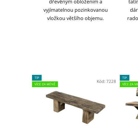
dřevěným obložením a
tatí
vyjímatelnou pozinkovanou
dár
vložkou většího objemu.
rado
TIP
TIP
Kód:
7228
VÍCE ZA MÉNĚ
VÍCE ZA M