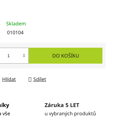
Skladem
010104
DO KOŠÍKU
Hlídat
Sdílet
níky
Záruka 5 LET
a vše
u vybraných produktů