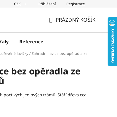
CZK
Přihlášení
Registrace
PRÁZDNÝ KOŠÍK
NÁKUPNÍ
KOŠÍK
Kaly
Reference
odřevěné lavičky
/
Zahradní lavice bez opěradla ze
ce bez opěradla ze
ů
ch poctivých jedlových trámů. Stáří dřeva cca