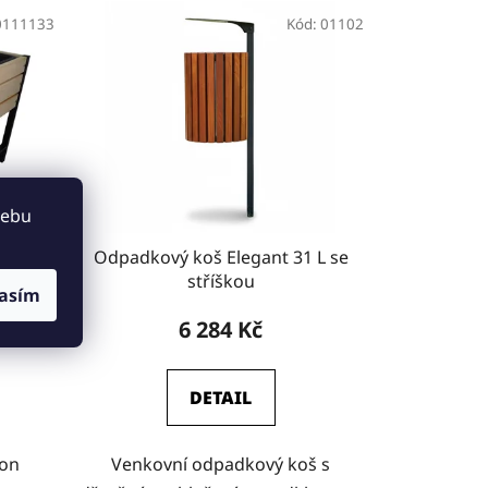
0111133
Kód:
01102
webu
ofiba
Odpadkový koš Elegant 31 L se
stříškou
asím
6 284 Kč
DETAIL
hon
Venkovní odpadkový koš s