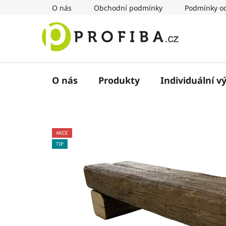
Přejít
O nás
Obchodní podmínky
Podmínky oc
na
obsah
O nás
Produkty
Individuální v
AKCE
TIP