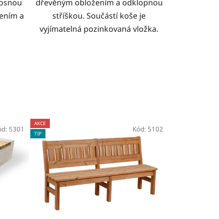
nosnou
dřevěným obložením a odklopnou
žením a
stříškou. Součástí koše je
vyjímatelná pozinkovaná vložka.
AKCE
ód:
5301
Kód:
5102
TIP