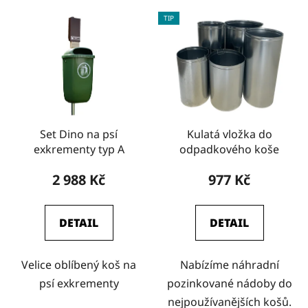
TIP
Set Dino na psí
Kulatá vložka do
exkrementy typ A
odpadkového koše
2 988 Kč
977 Kč
DETAIL
DETAIL
Velice oblíbený koš na
Nabízíme náhradní
psí exkrementy
pozinkované nádoby do
nejpoužívanějších košů.