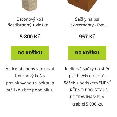
Betonový koš
Sáčky na psí
šestihranný + vložka +
exkrementy - Pvc
stříška bez popelníku
zelené, typ ZB -
5 800 Kč
957 Kč
KRABICE
DO KOŠÍKU
DO KOŠÍKU
Velice oblíbený venkovní
Igelitové sáčky na sběr
betonový koš s
psích exkrementů.
pozinkovanou vložkou a
Sáček s potiskem "NENÍ
stříškou bez popelníku.
URČENO PRO STYK S
POTRAVINAMI". V
krabici 5 000 ks.