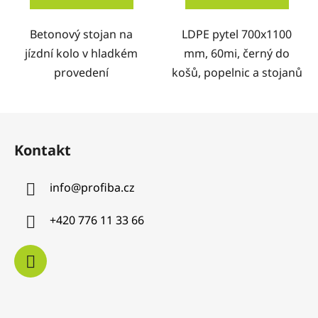
Betonový stojan na
LDPE pytel 700x1100
jízdní kolo v hladkém
mm, 60mi, černý do
provedení
košů, popelnic a stojanů
Z
á
Kontakt
p
a
info
@
profiba.cz
t
í
+420 776 11 33 66