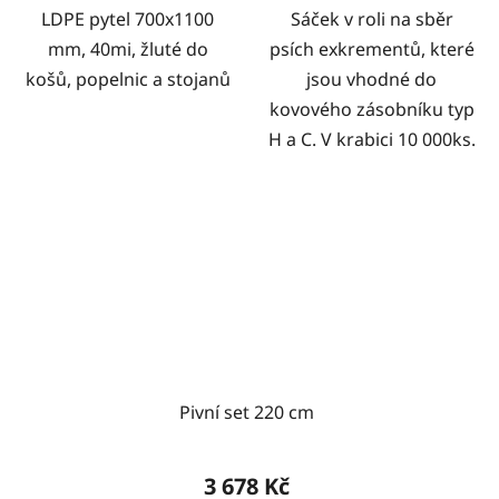
LDPE pytel 700x1100
Sáček v roli na sběr
mm, 40mi, žluté do
psích exkrementů, které
košů, popelnic a stojanů
jsou vhodné do
kovového zásobníku typ
H a C. V krabici 10 000ks.
Pivní set 220 cm
3 678 Kč