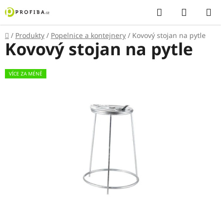
Přejít
Hledat
NÁKUP
na
KOŠÍK
obsah
Domů
/
Produkty
/
Popelnice a kontejnery
/
Kovový stojan na pytle
Kovový stojan na pytle
VÍCE ZA MÉNĚ