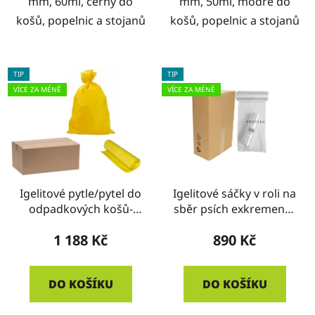
mm, 60mi, černý do
mm, 50mi, modré do
košů, popelnic a stojanů
košů, popelnic a stojanů
TIP
TIP
VÍCE ZA MÉNĚ
VÍCE ZA MÉNĚ
Igelitové pytle/pytel do
Igelitové sáčky v roli na
odpadkových košů-
sběr psích exkrementů
ŽLUTÉ- KRABICE
- typ PC - KRABICE
1 188 Kč
890 Kč
DO KOŠÍKU
DO KOŠÍKU