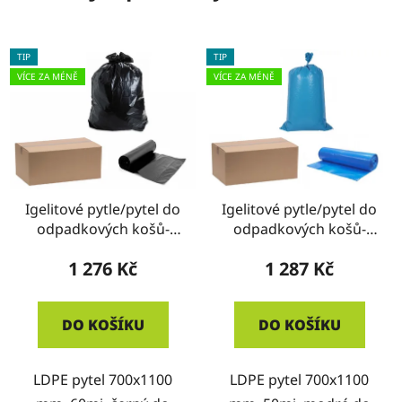
TIP
TIP
VÍCE ZA MÉNĚ
VÍCE ZA MÉNĚ
Igelitové pytle/pytel do
Igelitové pytle/pytel do
odpadkových košů-
odpadkových košů-
ČERNÉ - KRABICE
MODRÉ- KRABICE
1 276 Kč
1 287 Kč
DO KOŠÍKU
DO KOŠÍKU
LDPE pytel 700x1100
LDPE pytel 700x1100