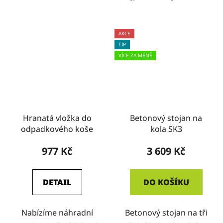
AKCE
TIP
VÍCE ZA MÉNĚ
Hranatá vložka do
Betonový stojan na
odpadkového koše
kola SK3
977 Kč
3 609 Kč
DETAIL
DO KOŠÍKU
Nabízíme náhradní
Betonový stojan na tři