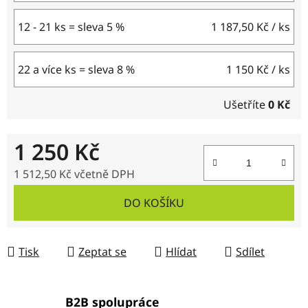
12 - 21 ks = sleva 5 %
1 187,50 Kč
/ ks
22 a více ks = sleva 8 %
1 150 Kč
/ ks
Ušetříte
0 Kč
1 250 Kč
1 512,50 Kč včetně DPH
Měrná cena:
DO KOŠÍKU
Tisk
Zeptat se
Hlídat
Sdílet
B2B spolupráce