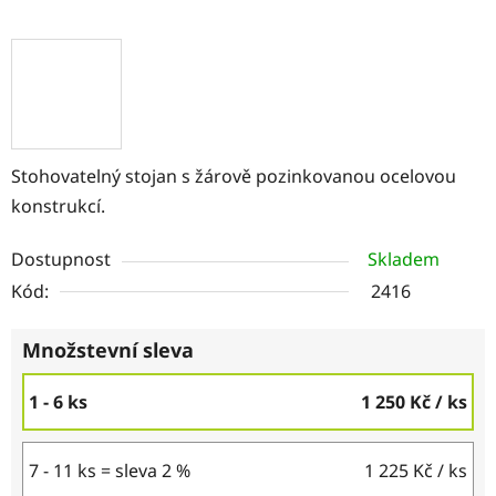
Stohovatelný stojan s žárově pozinkovanou ocelovou
konstrukcí.
Dostupnost
Skladem
Kód:
2416
Množstevní sleva
1 - 6 ks
1 250 Kč
/ ks
7 - 11 ks = sleva 2 %
1 225 Kč
/ ks