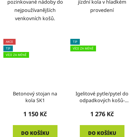
pozinkované nádoby do
jízdní kola v hladkém
nejpoužívanějších
provedení
venkovních košů.
AKCE
TIP
TIP
VÍCE ZA MÉNĚ
VÍCE ZA MÉNĚ
Betonový stojan na
Igelitové pytle/pytel do
kola SK1
odpadkových košů-
ČERNÉ - KRABICE
1 150 Kč
1 276 Kč
DO KOŠÍKU
DO KOŠÍKU