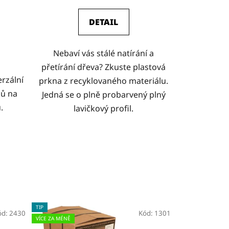
DETAIL
Nebaví vás stálé natírání a
přetírání dřeva? Zkuste plastová
rzální
prkna z recyklovaného materiálu.
nů na
Jedná se o plně probarvený plný
.
lavičkový profil.
TIP
ód:
2430
Kód:
1301
VÍCE ZA MÉNĚ