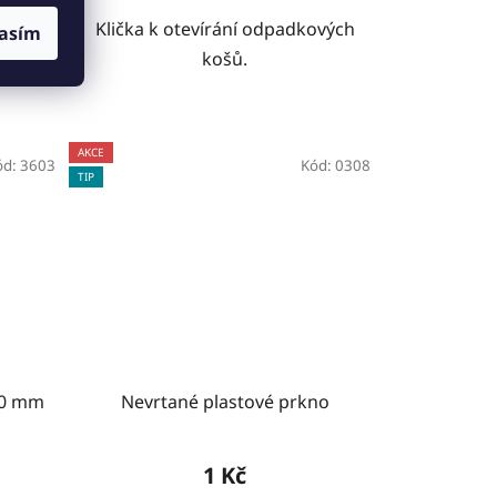
40mi,
Klička k otevírání odpadkových
asím
tojanů
košů.
AKCE
ód:
3603
Kód:
0308
TIP
00 mm
Nevrtané plastové prkno
1 Kč