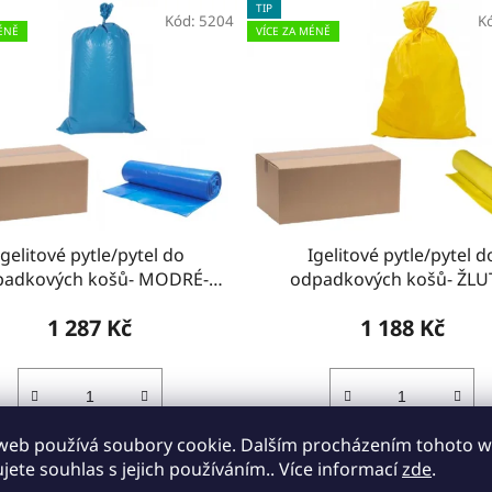
TIP
Kód:
5204
K
ÉNĚ
VÍCE ZA MÉNĚ
Igelitové pytle/pytel do
Igelitové pytle/pytel d
padkových košů- MODRÉ-
odpadkových košů- ŽLU
KRABICE
KRABICE
1 287 Kč
1 188 Kč
web používá soubory cookie. Dalším procházením tohoto 
DO KOŠÍKU
DO KOŠÍKU
ujete souhlas s jejich používáním.. Více informací
zde
.