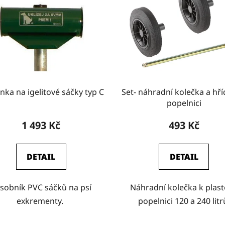
nka na igelitové sáčky typ C
Set- náhradní kolečka a hří
popelnici
1 493 Kč
493 Kč
DETAIL
DETAIL
sobník PVC sáčků na psí
Náhradní kolečka k plas
exkrementy.
popelnici 120 a 240 litr