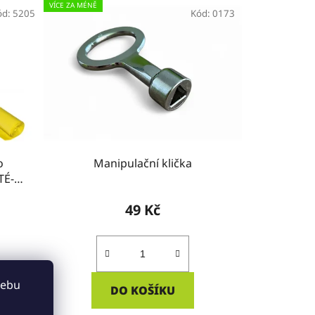
VÍCE ZA MÉNĚ
ód:
5205
Kód:
0173
o
Manipulační klička
TÉ-
49 Kč
webu
DO KOŠÍKU