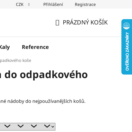
CZK
Přihlášení
Registrace
PRÁZDNÝ KOŠÍK
NÁKUPNÍ
KOŠÍK
Kaly
Reference
dpadkového koše
a do odpadkového
né nádoby do nejpoužívanějších košů.