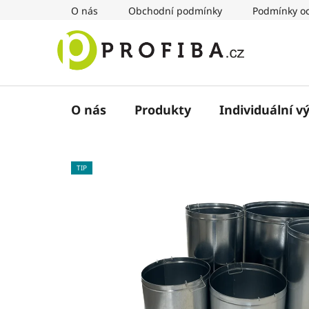
Přejít
O nás
Obchodní podmínky
Podmínky oc
na
obsah
O nás
Produkty
Individuální v
TIP