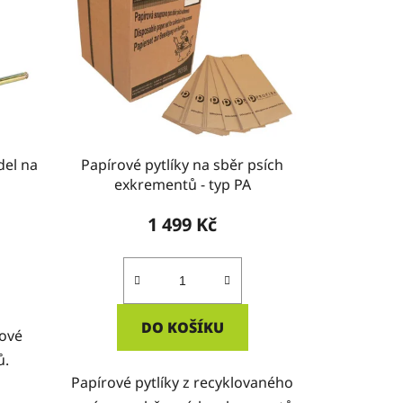
del na
Papírové pytlíky na sběr psích
exkrementů - typ PA
1 499 Kč
DO KOŠÍKU
tové
ů.
Papírové pytlíky z recyklovaného