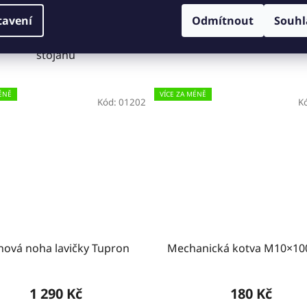
 pytel 700x1100 mm, 50mi,
LDPE pytel 700x1100 mm, 
tavení
Odmítnout
Souhl
dré do košů, popelnic a
žluté do košů, popelnic a s
stojanů
ÉNĚ
VÍCE ZA MÉNĚ
Kód:
01202
K
inová noha lavičky Tupron
Mechanická kotva M10×1
1 290 Kč
180 Kč