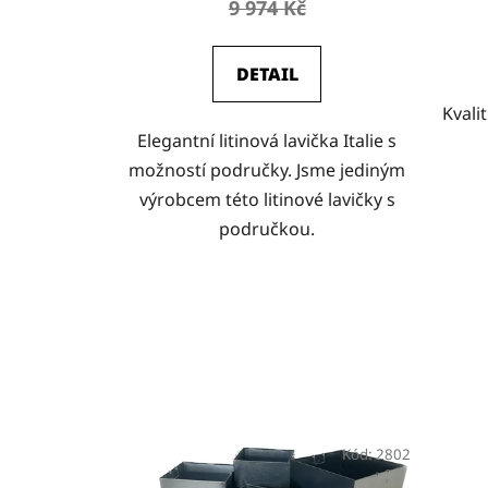
9 974 Kč
DETAIL
Kvali
Elegantní litinová lavička Italie s
možností područky. Jsme jediným
výrobcem této litinové lavičky s
područkou.
Kód:
2802