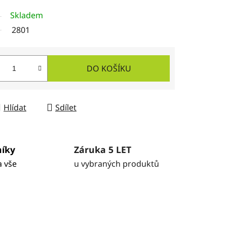
Skladem
2801
DO KOŠÍKU
Hlídat
Sdílet
níky
Záruka 5 LET
a vše
u vybraných produktů