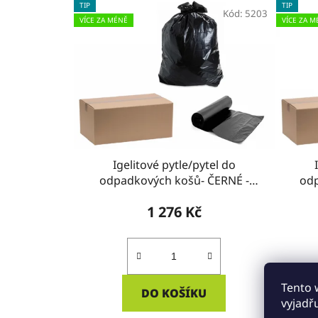
TIP
TIP
Kód:
5203
VÍCE ZA MÉNĚ
VÍCE ZA M
Igelitové pytle/pytel do
odpadkových košů- ČERNÉ -
od
KRABICE
1 276 Kč
Tento 
DO KOŠÍKU
vyjadř