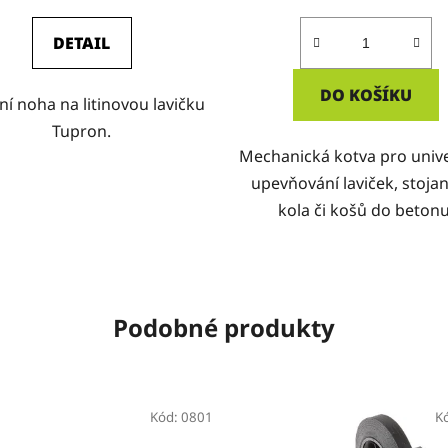
DETAIL
DO KOŠÍKU
tní noha na litinovou lavičku
Tupron.
Mechanická kotva pro unive
upevňování laviček, stoja
kola či košů do betonu
Podobné produkty
Kód:
0801
K