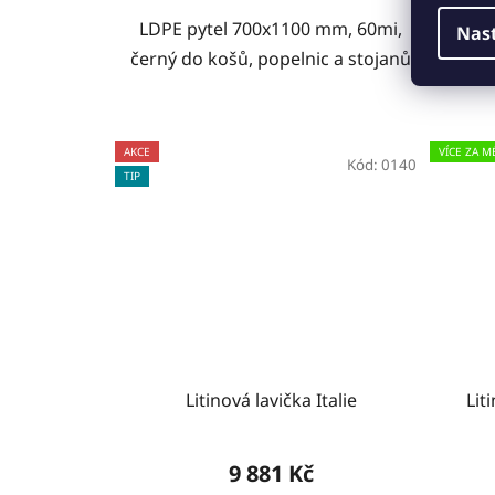
LDPE pytel 700x1100 mm, 60mi,
LDPE
Nas
černý do košů, popelnic a stojanů
mo
AKCE
VÍCE ZA M
Kód:
0140
TIP
Litinová lavička Italie
Lit
9 881 Kč