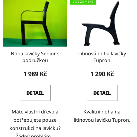
VÍCE ZA MÉNĚ
Noha lavičky Senior s
Litinová noha lavičky
područkou
Tupron
1 989 Kč
1 290 Kč
DETAIL
DETAIL
Máte vlastní dřevo a
Kvalitní noha na
potřebujete pouze
litinovou lavičku Tupron.
konstrukci na lavičku?
Žádný problém...