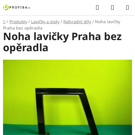
Přejít
Hledat
NÁKUP
na
KOŠÍK
obsah
Domů
/
Produkty
/
Lavičky a stoly
/
Náhradní díly
/
Noha lavičky
Praha bez opěradla
Noha lavičky Praha bez
opěradla