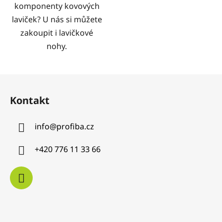
komponenty kovových
laviček? U nás si můžete
zakoupit i lavičkové
nohy.
Z
á
Kontakt
p
a
info
@
profiba.cz
t
í
+420 776 11 33 66