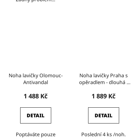
Noha lavičky Olomouc-
Noha lavičky Praha s
Antivandal
opěradlem - dlouhá -
výprodej
1 488 Kč
1 889 Kč
DETAIL
DETAIL
Poptáváte pouze
Poslední 4 ks /noh.