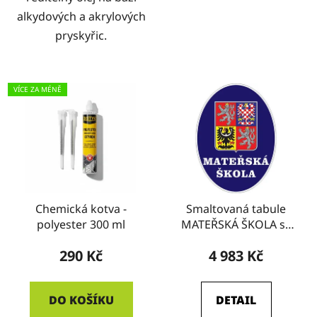
alkydových a akrylových
pryskyřic.
VÍCE ZA MÉNĚ
Chemická kotva -
Smaltovaná tabule
polyester 300 ml
MATEŘSKÁ ŠKOLA se
státním znakem
290 Kč
4 983 Kč
(modrá/bílá)
DO KOŠÍKU
DETAIL