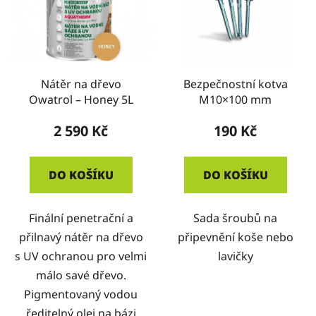
Nátěr na dřevo
Bezpečnostní kotva
Owatrol – Honey 5L
M10×100 mm
2 590 Kč
190 Kč
DO KOŠÍKU
DO KOŠÍKU
Finální penetrační a
Sada šroubů na
přilnavý nátěr na dřevo
připevnění koše nebo
s UV ochranou pro velmi
lavičky
málo savé dřevo.
Pigmentovaný vodou
ředitelný olej na bázi