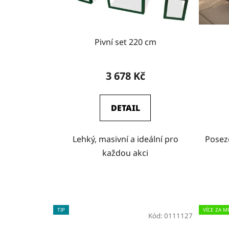
Pivní set 220 cm
3 678 Kč
DETAIL
Lehký, masivní a ideální pro
Posez
každou akci
TIP
VÍCE ZA M
Kód:
0111127