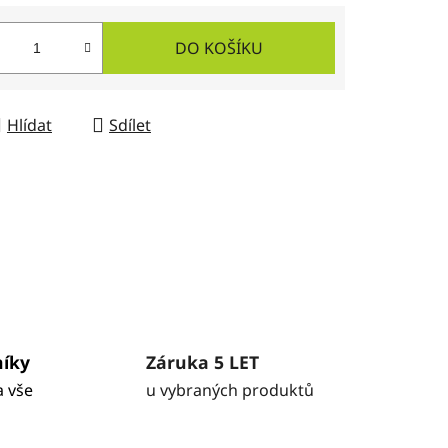
DO KOŠÍKU
Hlídat
Sdílet
níky
Záruka 5 LET
a vše
u vybraných produktů