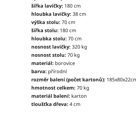
šířka lavičky:
180 cm
hloubka lavičky:
38 cm
výška stolu:
70 cm
šířka stolu:
180 cm
hloubka stolu:
70 cm
nosnost lavičky:
320 kg
nosnost stolu:
70 kg
materiál:
borovice
barva:
přírodní
rozměr balení (počet kartonů):
185x80x22c
hmotnost celkem:
70 kg
materiál balení:
karton
tloušťka dřeva:
4 cm