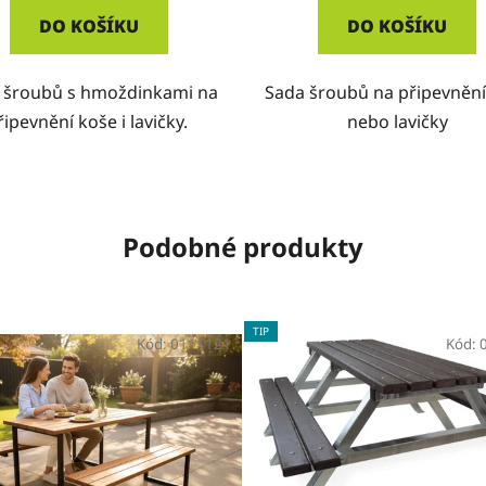
DO KOŠÍKU
DO KOŠÍKU
 šroubů s hmoždinkami na
Sada šroubů na připevnění
řipevnění koše i lavičky.
nebo lavičky
Podobné produkty
TIP
Kód:
0111121
Kód: