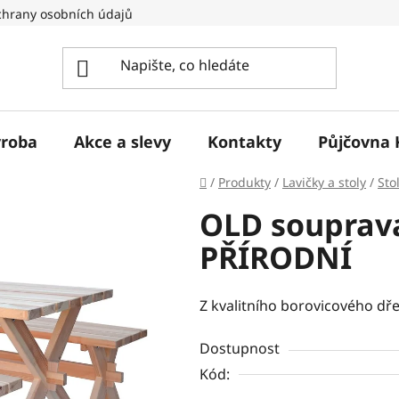
hrany osobních údajů
ýroba
Akce a slevy
Kontakty
Půjčovna 
Domů
/
Produkty
/
Lavičky a stoly
/
Sto
OLD souprava
PŘÍRODNÍ
Z kvalitního borovicového dře
Dostupnost
Kód: