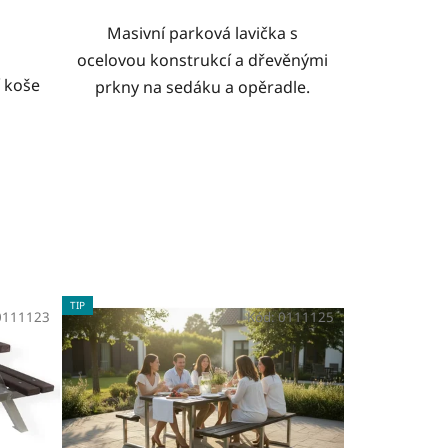
Masivní parková lavička s
ocelovou konstrukcí a dřevěnými
 koše
prkny na sedáku a opěradle.
TIP
0111123
Kód:
0111125