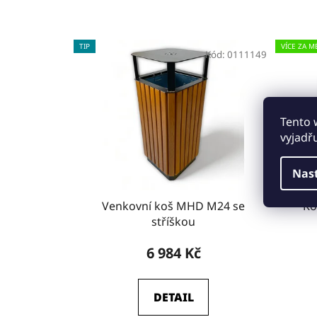
TIP
VÍCE ZA M
Kód:
0111149
Tento 
vyjadř
Nas
Venkovní koš MHD M24 se
Ko
stříškou
6 984 Kč
DETAIL