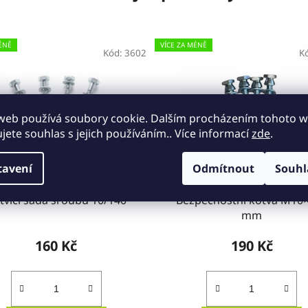
ÉNĚ
VÍCE ZA MÉNĚ
Kód:
3602
K
web používá soubory cookie. Dalším procházením tohoto 
ujete souhlas s jejich používáním.. Více informací
zde
.
tavení
Odmítnout
Souhl
tvící sada šroubů 10/140
Bezpečnostní kotva M10
mm
160 Kč
190 Kč