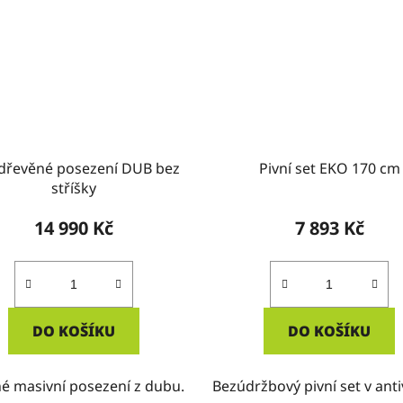
dřevěné posezení DUB bez
Pivní set EKO 170 cm
stříšky
14 990 Kč
7 893 Kč
DO KOŠÍKU
DO KOŠÍKU
é masivní posezení z dubu.
Bezúdržbový pivní set v ant