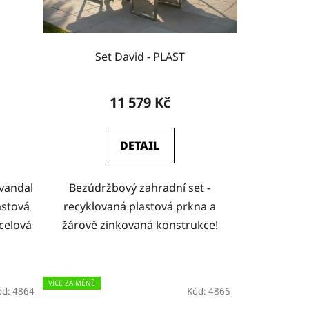
Set David - PLAST
11 579 Kč
DETAIL
ivandal
Bezúdržbový zahradní set -
astová
recyklovaná plastová prkna a
celová
žárově zinkovaná konstrukce!
VÍCE ZA MÉNĚ
ód:
4864
Kód:
4865