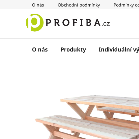
Přejít
O nás
Obchodní podmínky
Podmínky oc
na
obsah
O nás
Produkty
Individuální v