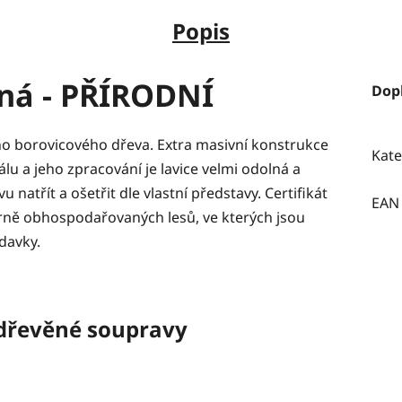
Popis
ná - PŘÍRODNÍ
Dop
ho borovicového dřeva. Extra masivní konstrukce
Kate
lu a jeho zpracování je lavice velmi odolná a
natřít a ošetřit dle vlastní představy. Certifikát
EAN
trně obhospodařovaných lesů, ve kterých jsou
davky.
dřevěné soupravy