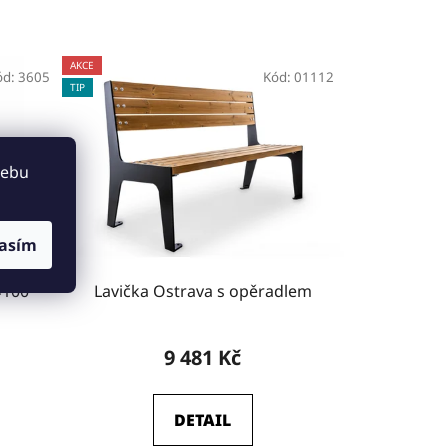
AKCE
ód:
3605
Kód:
01112
TIP
webu
asím
×100
Lavička Ostrava s opěradlem
9 481 Kč
DETAIL