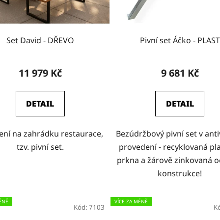
Set David - DŘEVO
Pivní set Áčko - PLAST
11 979 Kč
9 681 Kč
DETAIL
DETAIL
ení na zahrádku restaurace,
Bezúdržbový pivní set v ant
tzv. pivní set.
provedení - recyklovaná pl
prkna a žárově zinkovaná o
konstrukce!
ÉNĚ
VÍCE ZA MÉNĚ
Kód:
7103
K