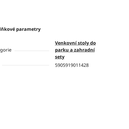
lňkové parametry
Venkovní stoly do
gorie
parku a zahradní
sety
5905919011428