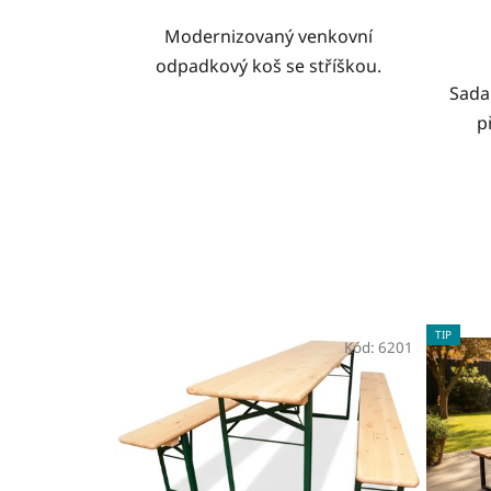
Modernizovaný venkovní
odpadkový koš se stříškou.
Sada
p
TIP
Kód:
6201