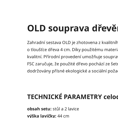
OLD souprava dřevě
Zahradní sestava OLD je zhotovena z kvalitní
o tloušťce dřeva 4 cm. Díky použitému materiá
kvalitní. Přírodní provedení umožňuje soupravu 
FSC zaručuje, že použité dřevo pochází ze še
dodržovány přísné ekologické a sociální poža
TECHNICKÉ PARAMETRY celo
obsah setu:
stůl a 2 lavice
výška lavičky:
44 cm