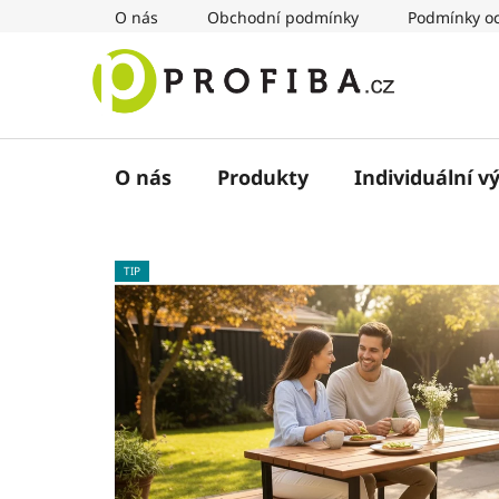
Přejít
O nás
Obchodní podmínky
Podmínky oc
na
obsah
O nás
Produkty
Individuální v
TIP