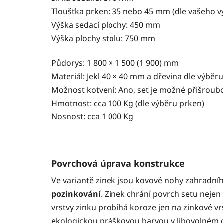
Tloušťka prken: 35 nebo 45 mm (dle vašeho v
Výška sedací plochy: 450 mm
Výška plochy stolu: 750 mm
Půdorys: 1 800 × 1 500 (1 900) mm
Materiál: Jekl 40 × 40 mm a dřevina dle výběr
Možnost kotvení: Ano, set je možné přišroubo
Hmotnost: cca 100 Kg (dle výběru prken)
Nosnost: cca 1 000 Kg
Povrchová úprava konstrukce
Ve variantě zinek jsou kovové nohy zahradní
pozinkování
. Zinek chrání povrch setu nejen 
vrstvy zinku probíhá koroze jen na zinkové v
ekologickou práškovou barvou v libovolném od