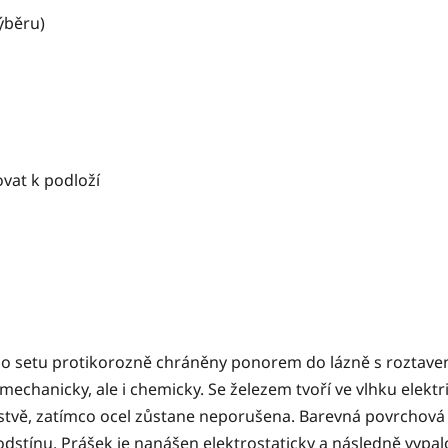
ýběru)
u
vat k podloží
ho setu protikorozně chráněny ponorem do lázně s roztaven
mechanicky, ale i chemicky. Se železem tvoří ve vlhku elektri
rstvě, zatímco ocel zůstane neporušena. Barevná povrchová
stínu. Prášek je nanášen elektrostaticky a následně vypalo