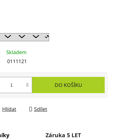
Skladem
0111121
DO KOŠÍKU
Hlídat
Sdílet
níky
Záruka 5 LET