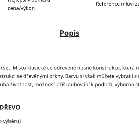
Reference mluví z
cena/výkon
Popis
í) set. Místo klasické celodřevéné nosné konstrukce, která n
ukci se dřevěnými prkny. Barvu si však můžete vybrat i z ř
há životnost, možnost přišroubování k podloží, výborná sta
 David - DŘEVO
o výběru)