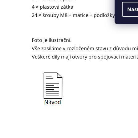
4 × plastová zátka
Nas
24 × šrouby M8 + matice + podložky
Foto je ilustrační.
Vše zasíláme v rozloženém stavu z důvodu min
Veškeré díly mají otvory pro spojovací mater