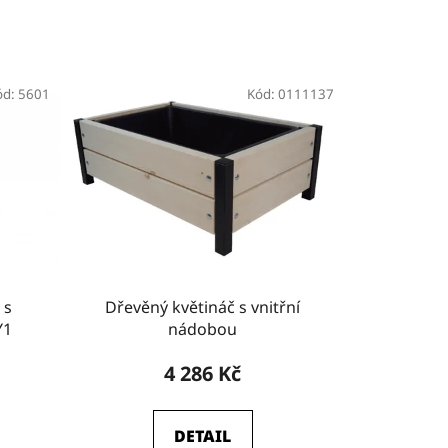
ód:
5601
Kód:
0111137
 s
Dřevěný květináč s vnitřní
Y1
nádobou
4 286 Kč
DETAIL