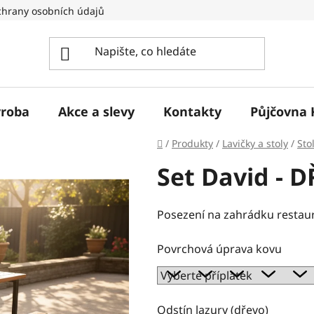
hrany osobních údajů
ýroba
Akce a slevy
Kontakty
Půjčovna 
Domů
/
Produkty
/
Lavičky a stoly
/
Sto
Set David - 
Posezení na zahrádku restaurac
Povrchová úprava kovu
Odstín lazury (dřevo)