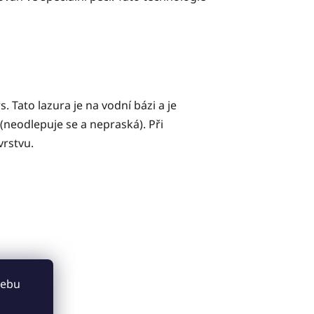
Tato lazura je na vodní bázi a je
neodlepuje se a nepraská). Při
vrstvu.
webu