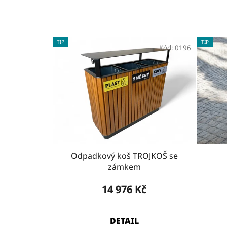
TIP
TIP
Kód:
0196
Odpadkový koš TROJKOŠ se
zámkem
14 976 Kč
DETAIL