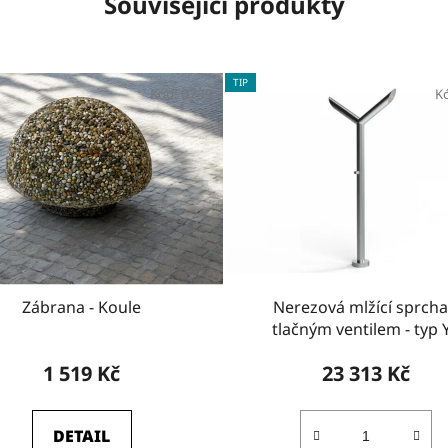
Související produkty
TIP
Kód:
0739
K
Zábrana - Koule
Nerezová mlžící sprcha
tlačným ventilem - typ 
1 519 Kč
23 313 Kč
DETAIL