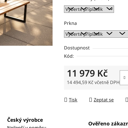
Prkna
Dostupnost
Kód:
11 979 Kč
14 494,59 Kč
včetně DPH
Měrná cena:
Tisk
Zeptat se
Český výrobce
Ověřeno zákaz
Nejlepší v poměru