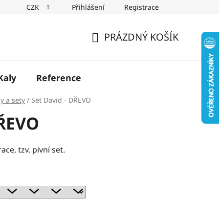
CZK
Přihlášení
Registrace
PRÁZDNÝ KOŠÍK
NÁKUPNÍ
KOŠÍK
Kaly
Reference
ly a sety
/
Set David - DŘEVO
DŘEVO
e, tzv. pivní set.