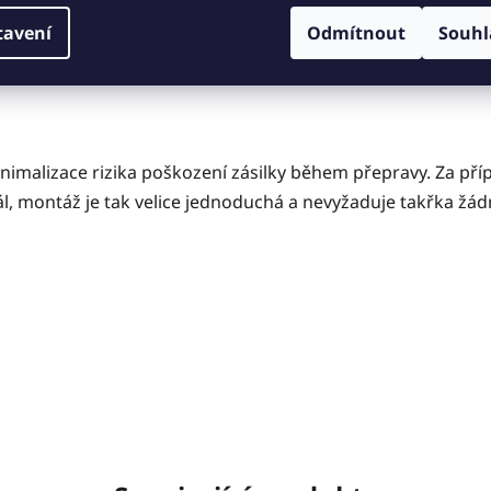
tavení
Odmítnout
Souhl
imalizace rizika poškození zásilky během přepravy. Za pří
iál, montáž je tak velice jednoduchá a nevyžaduje takřka ž