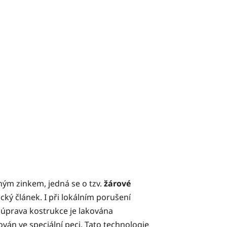
ým zinkem, jedná se o tzv.
žárové
cký článek. I při lokálním porušení
 úprava kostrukce je lakována
ván ve speciální peci. Tato technologie