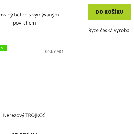
DO KOŠÍKU
rovaný beton s vymývaným
povrchem
Ryze česká výroba.
ÉNĚ
Kód:
6901
Nerezový TROJKOŠ