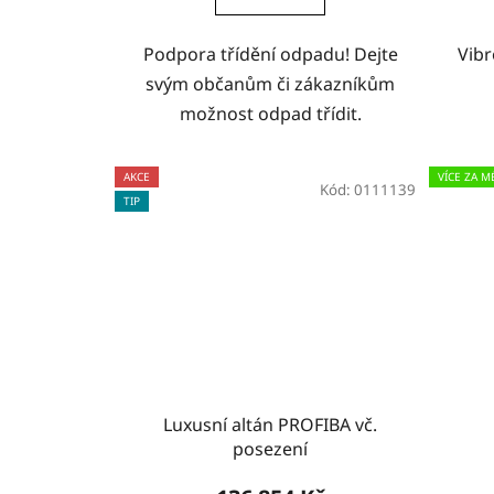
Podpora třídění odpadu! Dejte
Vib
svým občanům či zákazníkům
možnost odpad třídit.
AKCE
VÍCE ZA M
Kód:
0111139
TIP
Luxusní altán PROFIBA vč.
posezení