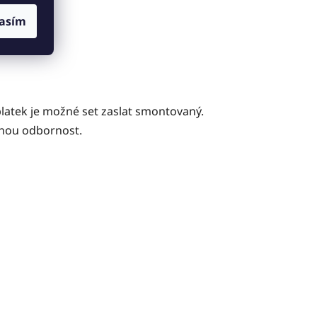
asím
platek je možné set zaslat smontovaný.
ádnou odbornost.