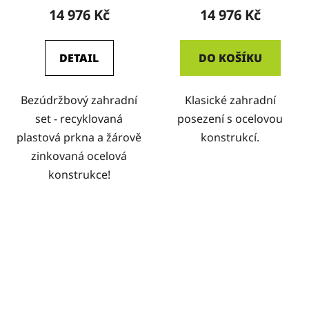
14 976 Kč
14 976 Kč
DETAIL
DO KOŠÍKU
Bezúdržbový zahradní
Klasické zahradní
set - recyklovaná
posezení s ocelovou
plastová prkna a žárově
konstrukcí.
zinkovaná ocelová
konstrukce!