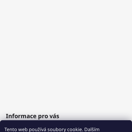
Informace pro vás
Tento web používá soubory cookie. Dalším
O nás