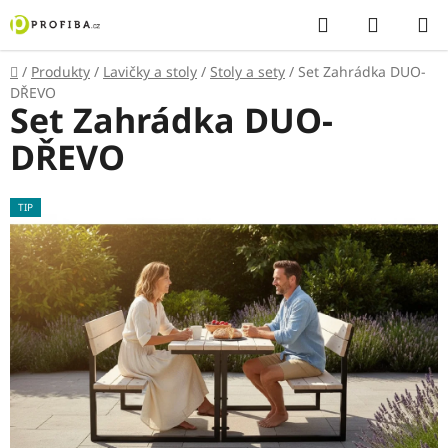
Přejít
Hledat
NÁKUP
na
KOŠÍK
obsah
Domů
/
Produkty
/
Lavičky a stoly
/
Stoly a sety
/
Set Zahrádka DUO-
DŘEVO
Set Zahrádka DUO-
DŘEVO
TIP