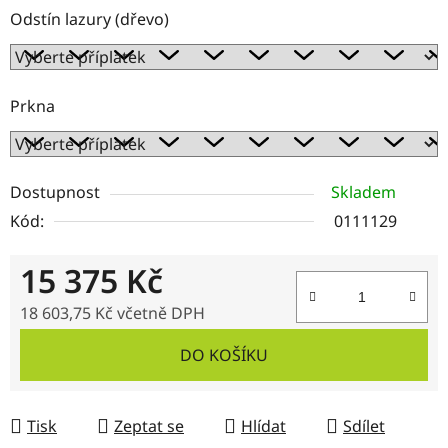
Odstín lazury (dřevo)
Prkna
Dostupnost
Skladem
Kód:
0111129
15 375 Kč
18 603,75 Kč
včetně DPH
Měrná cena:
DO KOŠÍKU
Tisk
Zeptat se
Hlídat
Sdílet