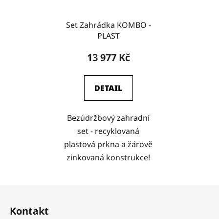
Set Zahrádka KOMBO -
PLAST
13 977 Kč
DETAIL
Bezúdržbový zahradní
set - recyklovaná
plastová prkna a žárově
zinkovaná konstrukce!
Z
á
Kontakt
p