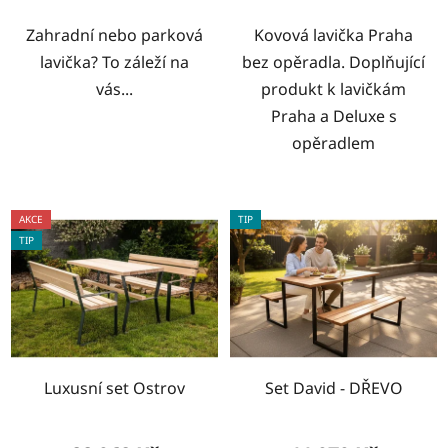
Zahradní nebo parková
Kovová lavička Praha
lavička? To záleží na
bez opěradla. Doplňující
vás...
produkt k lavičkám
Praha a Deluxe s
opěradlem
AKCE
TIP
TIP
Luxusní set Ostrov
Set David - DŘEVO