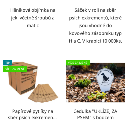
Hliníková objímka na
Sáček v roli na sběr
jekl včetně šroubů a
psích exkrementů, které
matic
jsou vhodné do
kovového zásobníku typ
H a C. V krabici 10 000ks.
TIP
VÍCE ZA MÉNĚ
VÍCE ZA MÉNĚ
Papírové pytlíky na
Cedulka "UKLÍZEJ ZA
sběr psích exkrementů
PSEM" s bodcem
- typ PA