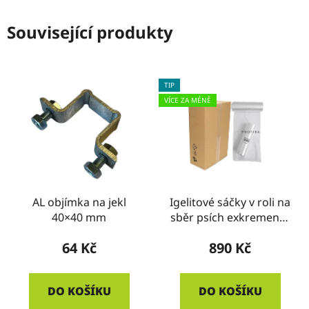
Související produkty
TIP
VÍCE ZA MÉNĚ
AL objímka na jekl
Igelitové sáčky v roli na
40×40 mm
sběr psích exkrementů
- typ PC - KRABICE
64 Kč
890 Kč
DO KOŠÍKU
DO KOŠÍKU