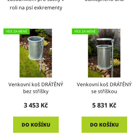
roli na psí exkrementy
VÍCE ZA MÉNĚ
VÍCE ZA MÉNĚ
Venkovní koš DRÁTĚNÝ
Venkovní koš DRÁTĚNÝ
bez stříšky
se stříškou
3 453 Kč
5 831 Kč
DO KOŠÍKU
DO KOŠÍKU