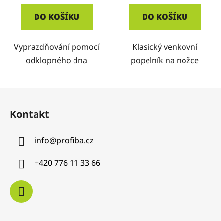
DO KOŠÍKU
DO KOŠÍKU
Vyprazdňování pomocí
Klasický venkovní
odklopného dna
popelník na nožce
Z
á
Kontakt
p
a
info
@
profiba.cz
t
í
+420 776 11 33 66