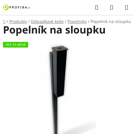
Přejít
Hledat
NÁKUP
na
KOŠÍK
obsah
Domů
/
Produkty
/
Odpadkové koše
/
Popelníky
/
Popelník na sloupku
Popelník na sloupku
VÍCE ZA MÉNĚ