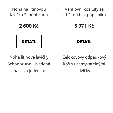
Noha na litinovou
Venkovní koš City se
lavičku Schönbrunn
stříškou bez popelníku
2 600 Kč
5 971 Kč
DETAIL
DETAIL
Noha litinové lavičky
Celokovový odpadkový
Schönbrunn. Uvedená
koš s uzamykatelnými
cena je za jeden kus.
dvířky