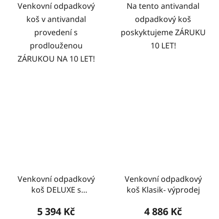
Venkovní odpadkový
Na tento antivandal
koš v antivandal
odpadkový koš
provedení s
poskyktujeme ZÁRUKU
prodlouženou
10 LET!
ZÁRUKOU NA 10 LET!
Venkovní odpadkový
Venkovní odpadkový
koš DELUXE s
koš Klasik- výprodej
popelníkem
5 394 Kč
4 886 Kč