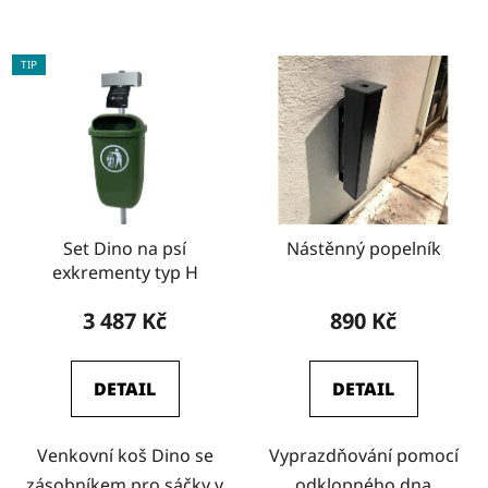
TIP
Set Dino na psí
Nástěnný popelník
exkrementy typ H
3 487 Kč
890 Kč
DETAIL
DETAIL
Venkovní koš Dino se
Vyprazdňování pomocí
zásobníkem pro sáčky v
odklopného dna