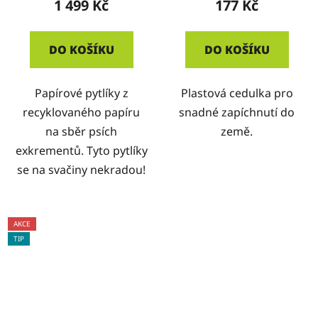
1 499 Kč
177 Kč
DO KOŠÍKU
DO KOŠÍKU
Papírové pytlíky z
Plastová cedulka pro
recyklovaného papíru
snadné zapíchnutí do
na sběr psích
země.
exkrementů. Tyto pytlíky
se na svačiny nekradou!
AKCE
TIP