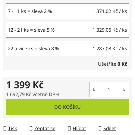
7 - 11 ks = sleva 2 %
1 371,02 Kč
/ ks
12 - 21 ks = sleva 5 %
1 329,05 Kč
/ ks
22 a více ks = sleva 8 %
1 287,08 Kč
/ ks
Ušetříte
0 Kč
1 399 Kč
1 692,79 Kč
včetně DPH
Měrná cena:
DO KOŠÍKU
Tisk
Zeptat se
Hlídat
Sdílet