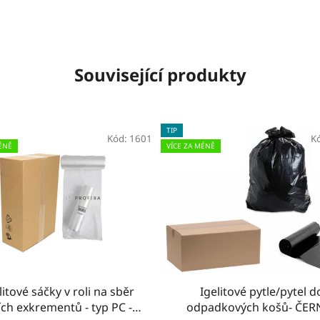
Související produkty
TIP
Kód:
1601
K
ÉNĚ
VÍCE ZA MÉNĚ
litové sáčky v roli na sběr
Igelitové pytle/pytel d
ích exkrementů - typ PC -
odpadkových košů- ČERN