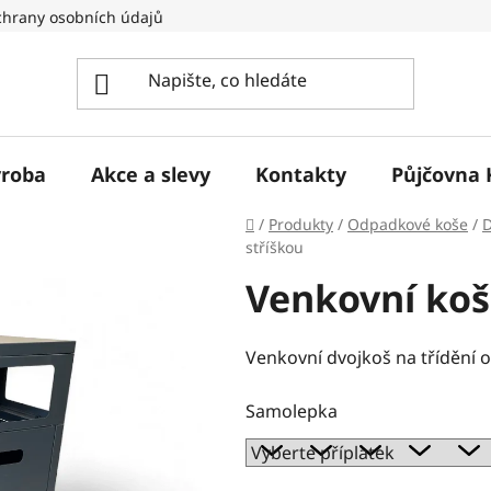
hrany osobních údajů
ýroba
Akce a slevy
Kontakty
Půjčovna 
Domů
/
Produkty
/
Odpadkové koše
/
D
stříškou
Venkovní koš 
Venkovní dvojkoš na třídění 
Samolepka