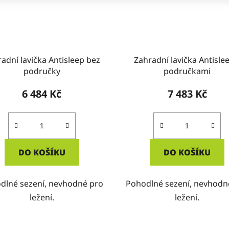
adní lavička Antisleep bez
Zahradní lavička Antisle
područky
područkami
6 484 Kč
7 483 Kč
DO KOŠÍKU
DO KOŠÍKU
dlné sezení, nevhodné pro
Pohodlné sezení, nevhodn
ležení.
ležení.