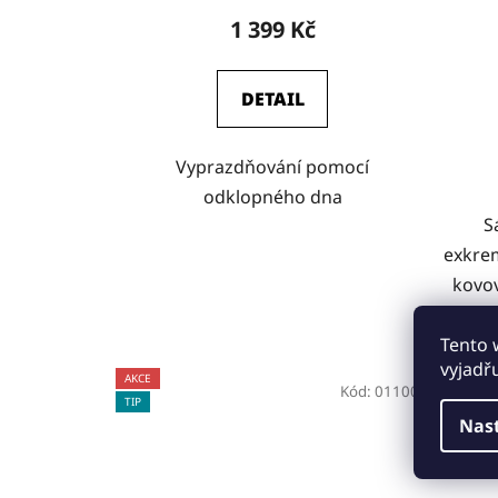
1 399 Kč
DETAIL
Vyprazdňování pomocí
odklopného dna
S
exkre
kovov
Tento 
vyjadř
AKCE
VÍCE ZA M
Kód:
01100
TIP
Nas