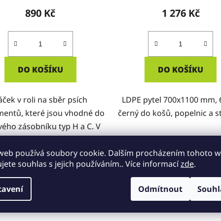
KRABICE
KRABICE
890 Kč
1 276 Kč
DO KOŠÍKU
DO KOŠÍKU
áček v roli na sběr psích
LDPE pytel 700x1100 mm, 
mentů, které jsou vhodné do
černý do košů, popelnic a s
ého zásobníku typ H a C. V
krabici 10 000ks.
web používá soubory cookie. Dalším procházením tohoto 
ujete souhlas s jejich používáním.. Více informací
zde
.
ÉNĚ
VÍCE ZA MÉNĚ
Kód:
17-P9
Kód
tavení
Odmítnout
Souhl