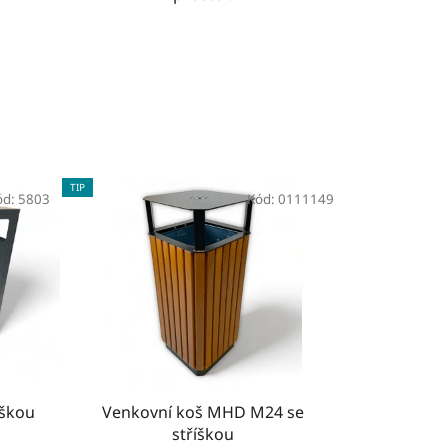
TIP
ód:
5803
Kód:
0111149
íškou
Venkovní koš MHD M24 se
stříškou