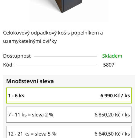
Celokovový odpadkový koš s popelníkem a
uzamykatelnými dvířky
Dostupnost
Skladem
Kód:
5807
Množstevní sleva
1 - 6 ks
6 990 Kč
/ ks
7 - 11 ks = sleva 2 %
6 850,20 Kč
/ ks
12 - 21 ks = sleva 5 %
6 640,50 Kč
/ ks