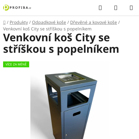
Přejít
Hledat
NÁKUP
na
KOŠÍK
obsah
Domů
/
Produkty
/
Odpadkové koše
/
Dřevěné a kovové koše
/
Venkovní koš City se stříškou s popelníkem
Venkovní koš City se
stříškou s popelníkem
VÍCE ZA MÉNĚ