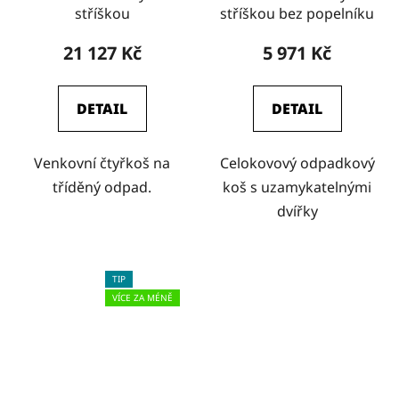
stříškou
stříškou bez popelníku
21 127 Kč
5 971 Kč
DETAIL
DETAIL
Venkovní čtyřkoš na
Celokovový odpadkový
tříděný odpad.
koš s uzamykatelnými
dvířky
TIP
VÍCE ZA MÉNĚ