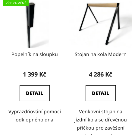
VÍCE ZA MÉNĚ
Popelník na sloupku
Stojan na kola Modern
1 399 Kč
4 286 Kč
DETAIL
DETAIL
Vyprazdňování pomocí
Venkovní stojan na
odklopného dna
jízdní kola se dřevěnou
příčkou pro zavěšení