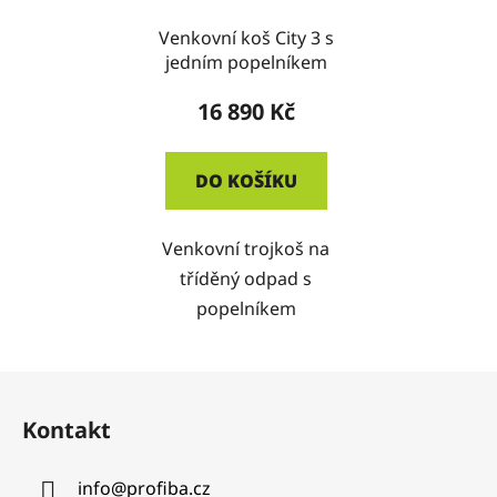
Venkovní koš City 3 s
jedním popelníkem
16 890 Kč
DO KOŠÍKU
Venkovní trojkoš na
tříděný odpad s
popelníkem
Z
á
Kontakt
p
a
info
@
profiba.cz