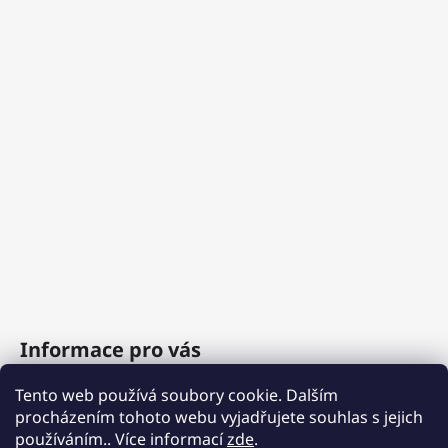
Informace pro vás
Tento web používá soubory cookie. Dalším
O nás
procházením tohoto webu vyjadřujete souhlas s jejich
Obchodní podmínky
používáním.. Více informací
zde
.