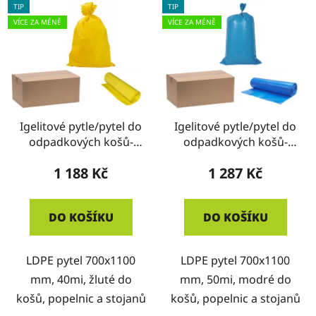
TIP
TIP
VÍCE ZA MÉNĚ
VÍCE ZA MÉNĚ
Igelitové pytle/pytel do
Igelitové pytle/pytel do
odpadkových košů-
odpadkových košů-
ŽLUTÉ- KRABICE
MODRÉ- KRABICE
1 188 Kč
1 287 Kč
DO KOŠÍKU
DO KOŠÍKU
LDPE pytel 700x1100
LDPE pytel 700x1100
mm, 40mi, žluté do
mm, 50mi, modré do
košů, popelnic a stojanů
košů, popelnic a stojanů