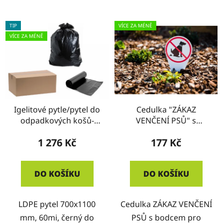
TIP
VÍCE ZA MÉNĚ
VÍCE ZA MÉNĚ
Igelitové pytle/pytel do
Cedulka "ZÁKAZ
odpadkových košů-
VENČENÍ PSŮ" s
ČERNÉ - KRABICE
bodcem
1 276 Kč
177 Kč
DO KOŠÍKU
DO KOŠÍKU
LDPE pytel 700x1100
Cedulka ZÁKAZ VENČENÍ
mm, 60mi, černý do
PSŮ s bodcem pro