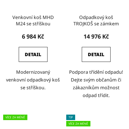
Venkovní koš MHD
Odpadkový koš
M24 se stříškou
TROJKOŠ se zámkem
6 984 Kč
14 976 Kč
DETAIL
DETAIL
Modernizovaný
Podpora třídění odpadu!
venkovní odpadkový koš
Dejte svým občanům či
se stříškou.
zákazníkům možnost
odpad třídit.
VÍCE ZA MÉNĚ
TIP
VÍCE ZA MÉNĚ