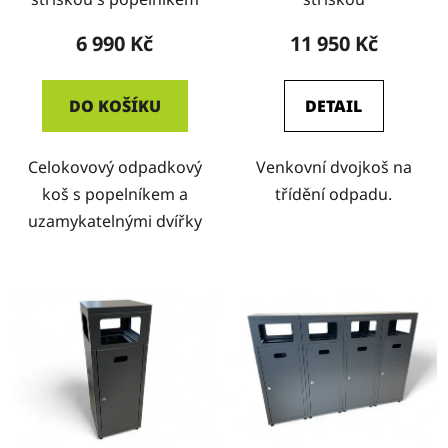
6 990 Kč
11 950 Kč
DO KOŠÍKU
DETAIL
Celokovový odpadkový
Venkovní dvojkoš na
koš s popelníkem a
třídění odpadu.
uzamykatelnými dvířky