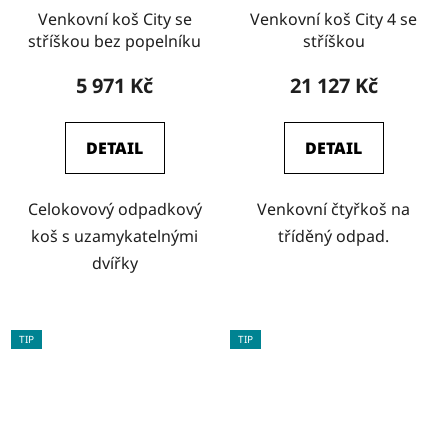
Venkovní koš City se
Venkovní koš City 4 se
stříškou bez popelníku
stříškou
5 971 Kč
21 127 Kč
DETAIL
DETAIL
Celokovový odpadkový
Venkovní čtyřkoš na
koš s uzamykatelnými
tříděný odpad.
dvířky
TIP
TIP