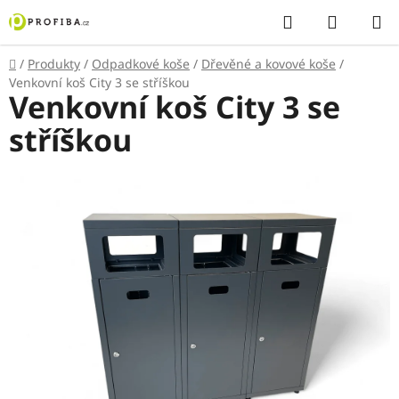
Přejít
Hledat
NÁKUP
na
KOŠÍK
obsah
Domů
/
Produkty
/
Odpadkové koše
/
Dřevěné a kovové koše
/
Venkovní koš City 3 se stříškou
Venkovní koš City 3 se
stříškou