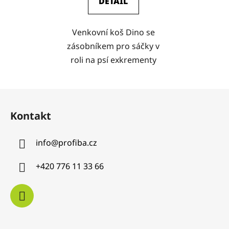
DETAIL
Venkovní koš Dino se
zásobníkem pro sáčky v
roli na psí exkrementy
Z
á
Kontakt
p
a
info
@
profiba.cz
t
í
+420 776 11 33 66