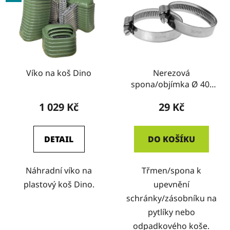
Víko na koš Dino
Nerezová
spona/objímka Ø 40-
60 mm
1 029 Kč
29 Kč
DETAIL
DO KOŠÍKU
Náhradní víko na
Třmen/spona k
plastový koš Dino.
upevnění
schránky/zásobníku na
pytlíky nebo
odpadkového koše.