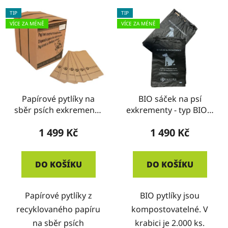
TIP
TIP
VÍCE ZA MÉNĚ
VÍCE ZA MÉNĚ
Papírové pytlíky na
BIO sáček na psí
sběr psích exkrementů
exkrementy - typ BIO v
- typ PA
bloku - KRABICE
1 499 Kč
1 490 Kč
DO KOŠÍKU
DO KOŠÍKU
Papírové pytlíky z
BIO pytlíky jsou
recyklovaného papíru
kompostovatelné. V
na sběr psích
krabici je 2.000 ks.