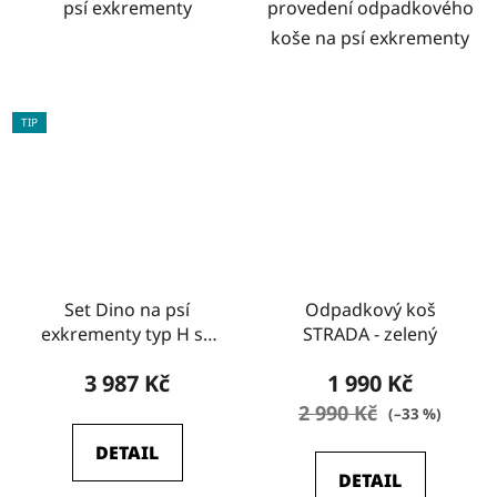
psí exkrementy
provedení odpadkového
koše na psí exkrementy
TIP
Set Dino na psí
Odpadkový koš
exkrementy typ H se
STRADA - zelený
značkou zákaz venčení
3 987 Kč
1 990 Kč
psů
2 990 Kč
(–33 %)
DETAIL
DETAIL