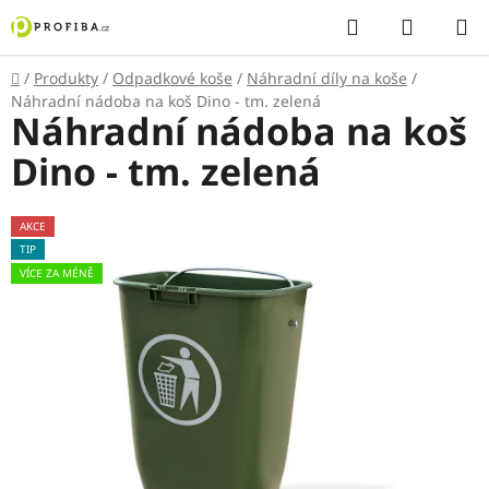
Přejít
Hledat
NÁKUP
na
KOŠÍK
obsah
Domů
/
Produkty
/
Odpadkové koše
/
Náhradní díly na koše
/
Náhradní nádoba na koš Dino - tm. zelená
Náhradní nádoba na koš
Dino - tm. zelená
AKCE
TIP
VÍCE ZA MÉNĚ