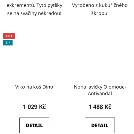
exkrementů. Tyto pytlíky
Vyrobeno z kukuřičného
se na svačiny nekradou!
škrobu.
AKCE
TIP
Víko na koš Dino
Noha lavičky Olomouc-
Antivandal
1 029 Kč
1 488 Kč
DETAIL
DETAIL