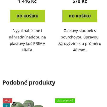
1 416 Kč
570 Kč
DO KOŠÍKU
DO KOŠÍKU
Nyyní nabízíme i
Ocelový sloupek s
náhradní nádobu na
povrchovou úpravou
plastový koš PRIMA
žárový zinek o průměru
LINEA.
48 mm.
Podobné produkty
AKCE
VÍCE ZA MÉNĚ
TIP