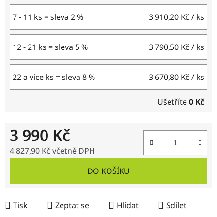
7 - 11 ks = sleva 2 %
3 910,20 Kč
/ ks
12 - 21 ks = sleva 5 %
3 790,50 Kč
/ ks
22 a více ks = sleva 8 %
3 670,80 Kč
/ ks
Ušetříte
0 Kč
3 990 Kč
4 827,90 Kč včetně DPH
Měrná cena:
DO KOŠÍKU
Tisk
Zeptat se
Hlídat
Sdílet