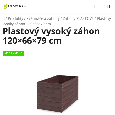
Přejít
Hledat
NÁKUP
na
KOŠÍK
obsah
Domů
/
Produkty
/
Květináče a záhony
/
Záhony PLASTOVÉ
/
Plastový
vysoký záhon 120×66×79 cm
Plastový vysoký záhon
120×66×79 cm
VÍCE ZA MÉNĚ