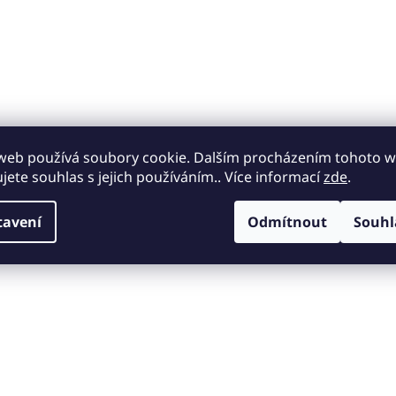
web používá soubory cookie. Dalším procházením tohoto 
nimalizace rizika poškození zásilky během přepravy.
ujete souhlas s jejich používáním.. Více informací
zde
.
tavení
Odmítnout
Souhl