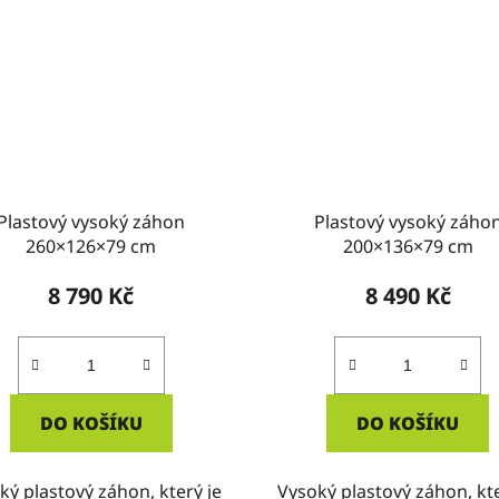
Plastový vysoký záhon
Plastový vysoký záho
260×126×79 cm
200×136×79 cm
8 790 Kč
8 490 Kč
DO KOŠÍKU
DO KOŠÍKU
ký plastový záhon, který je
Vysoký plastový záhon, kte