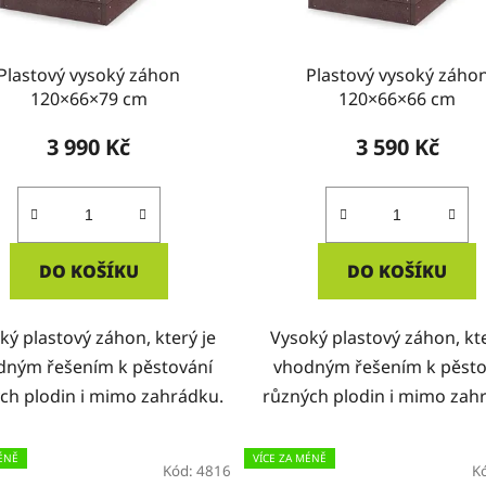
Plastový vysoký záhon
Plastový vysoký záho
120×66×79 cm
120×66×66 cm
3 990 Kč
3 590 Kč
DO KOŠÍKU
DO KOŠÍKU
ký plastový záhon, který je
Vysoký plastový záhon, kte
dným řešením k pěstování
vhodným řešením k pěsto
ch plodin i mimo zahrádku.
různých plodin i mimo zah
ÉNĚ
VÍCE ZA MÉNĚ
Kód:
4816
K