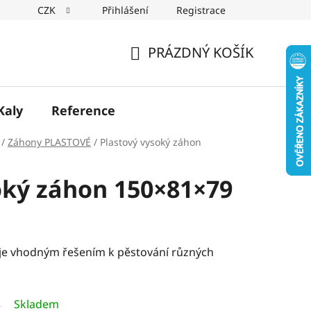
CZK
Přihlášení
Registrace
PRÁZDNÝ KOŠÍK
NÁKUPNÍ
KOŠÍK
Kaly
Reference
/
Záhony PLASTOVÉ
/
Plastový vysoký záhon
oký záhon 150×81×79
 je vhodným řešením k pěstování různých
Skladem