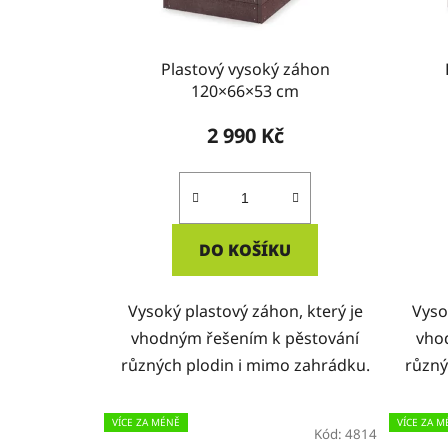
Plastový vysoký záhon
120×66×53 cm
2 990 Kč
DO KOŠÍKU
Vysoký plastový záhon, který je
Vyso
vhodným řešením k pěstování
vho
různých plodin i mimo zahrádku.
různý
VÍCE ZA MÉNĚ
VÍCE ZA M
Kód:
4814