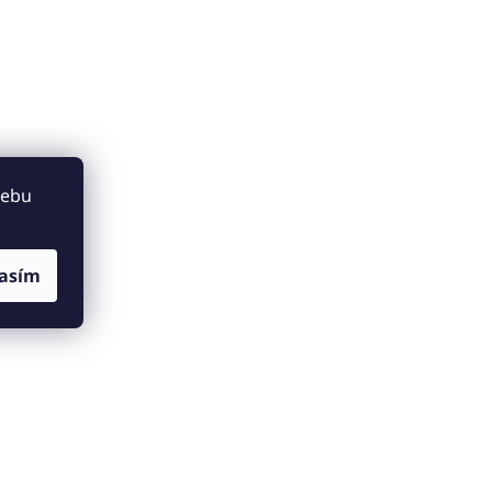
webu
asím