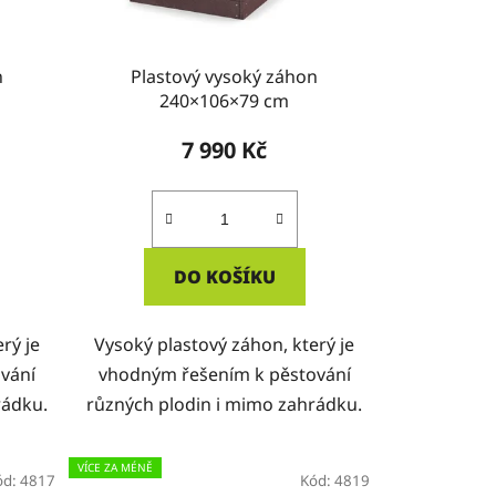
n
Plastový vysoký záhon
240×106×79 cm
7 990 Kč
DO KOŠÍKU
rý je
Vysoký plastový záhon, který je
vání
vhodným řešením k pěstování
rádku.
různých plodin i mimo zahrádku.
VÍCE ZA MÉNĚ
ód:
4817
Kód:
4819