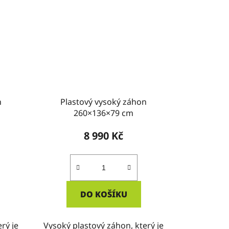
n
Plastový vysoký záhon
260×136×79 cm
8 990 Kč
DO KOŠÍKU
rý je
Vysoký plastový záhon, který je