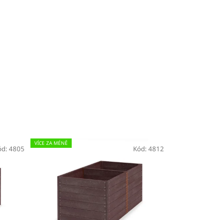
VÍCE ZA MÉNĚ
ód:
4805
Kód:
4812