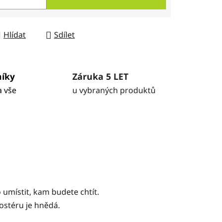
Hlídat
Sdílet
níky
Záruka 5 LET
a vše
u vybraných produktů
 umístit, kam budete chtít.
ostéru je hnědá.