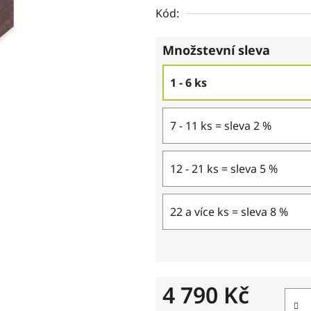
Kód:
Množstevní sleva
1 - 6 ks
7 - 11 ks = sleva 2 %
12 - 21 ks = sleva 5 %
22 a více ks = sleva 8 %
4 790 Kč