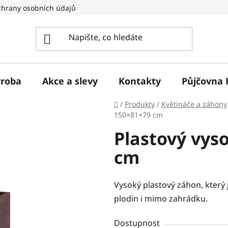
hrany osobních údajů
ýroba
Akce a slevy
Kontakty
Půjčovna 
Domů
/
Produkty
/
Květináče a záhony
150×81×79 cm
Plastový vys
cm
Vysoký plastový záhon, který
plodin i mimo zahrádku.
Dostupnost