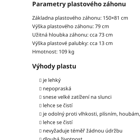
Parametry plastového záhonu
Základna plastového záhonu: 150×81 cm
Výška plastového záhonu: 79 cm
Užitná hloubka záhonu: cca 73 cm
Výška plastové palubky: cca 13 cm
Hmotnost: 109 kg
Výhody plastu
je lehký
nepopraská
snese velké zatížení na slunci
lehce se čistí
je odolný proti vlhkosti, plísním, houbá
lehce se čistí
nevyžaduje téměř žádnou údržbu
dlouhá životnost